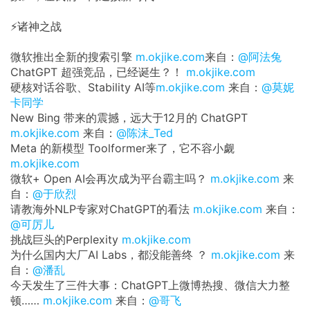
⚡️诸神之战
微软推出全新的搜索引擎
m.okjike.com
来自：
@阿法兔
ChatGPT 超强竞品，已经诞生？！
m.okjike.com
硬核对话谷歌、Stability AI等
m.okjike.com
来自：
@莫妮
卡同学
New Bing 带来的震撼，远大于12月的 ChatGPT
m.okjike.com
来自：
@陈沫_Ted
Meta 的新模型 Toolformer来了，它不容小觑
m.okjike.com
微软+ Open AI会再次成为平台霸主吗？
m.okjike.com
来
自：
@于欣烈
请教海外NLP专家对ChatGPT的看法
m.okjike.com
来自：
@可厉儿
挑战巨头的Perplexity
m.okjike.com
为什么国内大厂AI Labs，都没能善终 ？
m.okjike.com
来
自：
@潘乱
今天发生了三件大事：ChatGPT上微博热搜、微信大力整
顿……
m.okjike.com
来自：
@哥飞