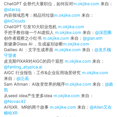
ChatGPT 会替代大量职位，如何应对
m.okjike.com
来自：
@starzq
内容领域思考：精品🆚垃圾
m.okjike.com
来自：
@InClouds
ChatGPT 引发10大职业危机
m.okjike.com
手把手教你做一个AI虚拟人
m.okjike.com
来自：
@深思圈
创作者观察之小红书
m.okjike.com
来自：
@glan.eth
新健康Glass AI ，生成鉴别诊断
m.okjike.com
Galileo AI ：文字生成界面
m.okjike.com
来自：
@龙爪槐
守望者
皮克斯PIXAR对AIGC的四个遐想
m.okjike.com
来自：
@fanling_atypica.ai
AIGC 行业报告：工作&企业应用场景研究
m.okjike.com
来自：
@泛函
Sam Altman：AI改变世界的顺序
m.okjike.com
来自：
@曲
凯
从seed idea产生更多idea
m.okjike.com
来自：
@Novac42
AI与XR、MR的两个故事
m.okjike.com
来自：
@Allen又在
梭哈XR