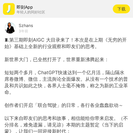
即刻App
下载
年轻人的同好社区
Szhans
3年前
🧵第三期即刻AIGC 大目录来了！本次是在上期《无穷的开
始》基础上全新的行业观察和即友们的思考。
新世界大门，已全然打开了，世界重新沸腾起来：
短短两个多月，ChatGPT快速达到一个亿月活，隔山隔水
席卷微博、微信，主流舆论全面爆发。从没有一个技术的普
及和共识如此之快，各界人士毫不掩饰，称之为新的工业革
命。
创作者们开启「联合驾驶」的日常，各行各业蠢蠢欲动～
以下来自即友们的思考和故事，相信能给你带来启发。（不
分排名，难免遗漏，请见谅）本期的主题暂定《当下的启
蒙》，让我们一同迎接新时代：