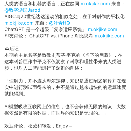
人类的语言和机器的语言，正在趋同
m.okjike.com
来自：
@数字游民Jarod
AIGC与20世纪达达运动的相似之处，在于对创作的平权化
m.okjike.com
来自：
@汗青HQ
ChatGPT 是一个超级「复杂适应系统」
m.okjike.com
即友讨论： ChatGPT vs. iPhone 对比思考
m.okjike.com
⛰️后记：
本期的主题名字是致敬史蒂芬·平克的《当下的启蒙》，在
这本科普巨作中平克不仅洞察了科学和理性带来的人类进
步，也对人工智能进行了深刻的阐述：
「理解力，并不遵从摩尔定律，知识是通过阐述解释并在现
实中进行测试而得来的，并不是通过越来越快的的运算速度
就能得到。
AI模型吸收互联网上的信息，也不会获得无限的知识：大数
据依然是有限的数据，而世界的知识是无限的。 」
欢迎评论、收藏和转发，Enjoy～