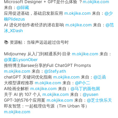
Microsoft Designer + GPT是什么体验 ？
m.okjike.com
来自：
@歸藏
应用促进基础，基础启发新应用
m.okjike.com
来自：
@少
楠Plidezus
AI 进化对创作者经济的潜在影响
m.okjike.com
来自：
@范
冰_XDash
📚 资源帖：当噪声远远超过信号时
Midjourney 从入门到精通系列·目录
m.okjike.com
来自：
@莱森LysonOber
推特博主Barsee分享的Full ChatGPT Prompts
m.okjike.com
来自：
@Stefy.eth
chatGPT 关键词优化指南
m.okjike.com
来自：
@泛函
大模型课程推荐
m.okjike.com
来自：
@P小二
AI绘画全解析
m.okjike.com
来自：
@马丁的面包屑
关于 AI 的 107 个人
m.okjike.com
来自：
@yusen
GPT-3的576个应用案
m.okjike.com
来自：
@芝士快乐天
即友智慧：一起梳理信号源（Tim Urban 等）
m.okjike.com