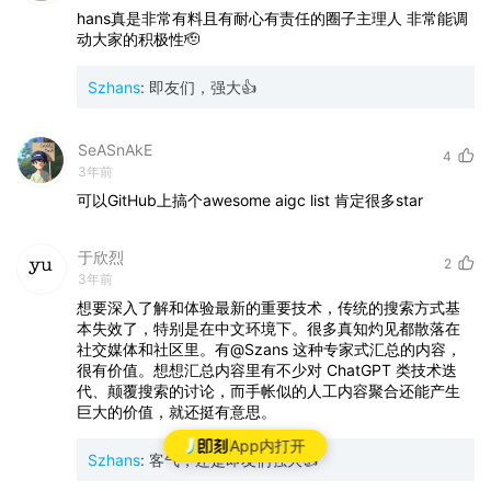
hans真是非常有料且有耐心有责任的圈子主理人
非常能调
动大家的积极性🫡
Szhans
:
即友们，强大👍
SeASnAkE
4
3年前
可以GitHub上搞个awesome
aigc
list
肯定很多star
于欣烈
2
3年前
想要深入了解和体验最新的重要技术，传统的搜索方式基
本失效了，特别是在中文环境下。很多真知灼见都散落在
社交媒体和社区里。有@Szans
这种专家式汇总的内容，
很有价值。想想汇总内容里有不少对
ChatGPT
类技术迭
代、颠覆搜索的讨论，而手帐似的人工内容聚合还能产生
巨大的价值，就还挺有意思。
App内打开
Szhans
:
客气，还是即友们强大👍