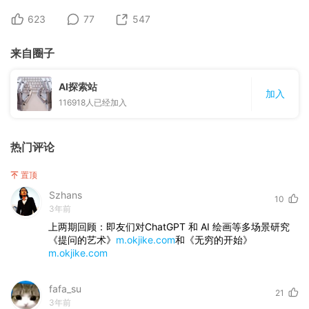
623
77
547
来自圈子
AI探索站
加入
116918
人已经加入
热门评论
置顶
Szhans
10
3年前
上两期回顾：即友们对ChatGPT 和 AI 绘画等多场景研究
《提问的艺术》
m.okjike.com
和《无穷的开始》
m.okjike.com
fafa_su
21
3年前