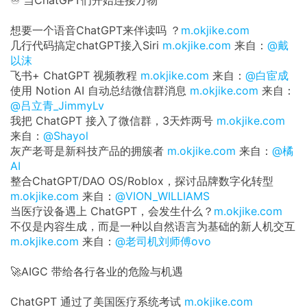
♾️ 当ChatGPT们开始连接万物
想要一个语音ChatGPT来伴读吗 ？
m.okjike.com
几行代码搞定chatGPT接入Siri
m.okjike.com
来自：
@戴
以沫
飞书+ ChatGPT 视频教程
m.okjike.com
来自：
@白宦成
使用 Notion AI 自动总结微信群消息
m.okjike.com
来自：
@吕立青_JimmyLv
我把 ChatGPT 接入了微信群，3天炸两号
m.okjike.com
来自：
@Shayol
灰产老哥是新科技产品的拥簇者
m.okjike.com
来自：
@橘
AI
整合ChatGPT/DAO OS/Roblox，探讨品牌数字化转型
m.okjike.com
来自：
@VION_WILLIAMS
当医疗设备遇上 ChatGPT，会发生什么？
m.okjike.com
不仅是内容生成，而是一种以自然语言为基础的新人机交互
m.okjike.com
来自：
@老司机刘师傅ovo
🚀AIGC 带给各行各业的危险与机遇
ChatGPT 通过了美国医疗系统考试
m.okjike.com