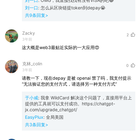
刘一口
:
OMG，我直接找找有没有VISA的吧😂
刘一口
:
怎么从区块链提token到depay😭
共
9
条回复>
Zacky
2
3年前
这大概是web3最贴近实际的一大应用😍
克林_colin
0
3年前
请教一下，现在depay
是被
openai
禁了吗，我支付提示
“无法验证您的支付方式，请选择另一种支付方式”
于小咸
:
我拿 WildCard 解决这个问题了，直接用平台上
提供的工具就可以支付成功。https://chatgpt-
jx.com/upgrade_chatgpt/
EasyPlux
:
全局美国
共
3
条回复>