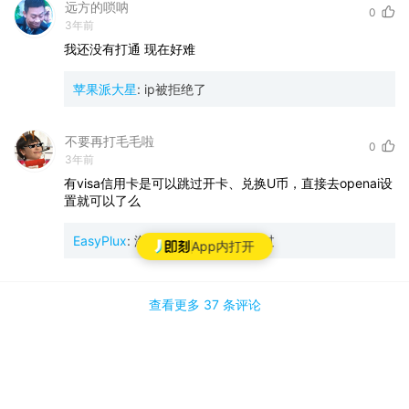
远方的唢呐
0
3年前
我还没有打通
现在好难
苹果派大星
:
ip被拒绝了
不要再打毛毛啦
0
3年前
有visa信用卡是可以跳过开卡、兑换U币，直接去openai设
置就可以了么
EasyPlux
:
海外的能过审就可以跳过
App内打开
查看更多
37 条
评论