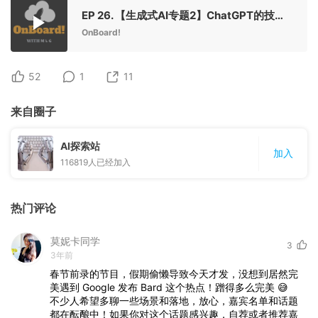
EP 26. 【生成式AI专题2】ChatGPT的技术与商业演进：对话Google Brain&Stability AI
OnBoard!
52
1
11
来自圈子
AI探索站
加入
116819
人已经加入
热门评论
莫妮卡同学
3
3年前
春节前录的节目，假期偷懒导致今天才发，没想到居然完
美遇到
Google
发布
Bard
这个热点！蹭得多么完美
😅
不少人希望多聊一些场景和落地，放心，嘉宾名单和话题
都在酝酿中！如果你对这个话题感兴趣，自荐或者推荐嘉