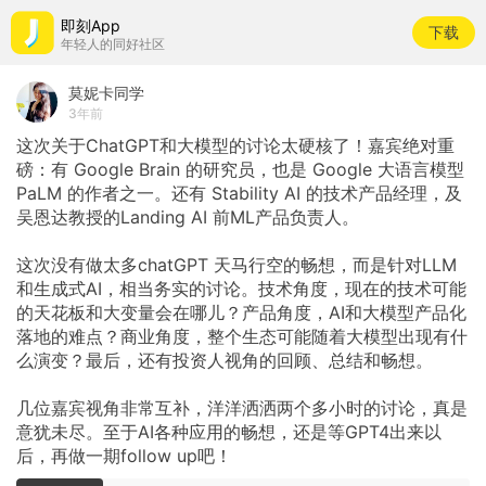
即刻App
下载
年轻人的同好社区
莫妮卡同学
3年前
这次关于ChatGPT和大模型的讨论太硬核了！嘉宾绝对重
磅：有
Google
Brain
的研究员，也是
Google
大语言模型
PaLM
的作者之一。还有
Stability
AI
的技术产品经理，及
吴恩达教授的Landing
AI
前ML产品负责人。
这次没有做太多chatGPT
天马行空的畅想，而是针对LLM
和生成式AI，相当务实的讨论。技术角度，现在的技术可能
的天花板和大变量会在哪儿？产品角度，AI和大模型产品化
落地的难点？商业角度，整个生态可能随着大模型出现有什
么演变？最后，还有投资人视角的回顾、总结和畅想。
几位嘉宾视角非常互补，洋洋洒洒两个多小时的讨论，真是
意犹未尽。至于AI各种应用的畅想，还是等GPT4出来以
后，再做一期follow
up吧！