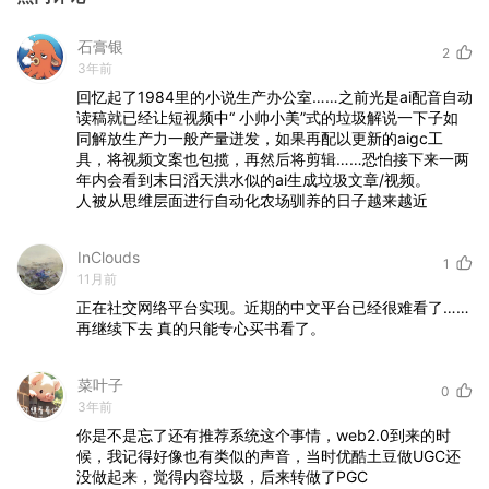
石膏银
2
3年前
回忆起了1984里的小说生产办公室……之前光是ai配音自动
读稿就已经让短视频中“
小帅小美”式的垃圾解说一下子如
同解放生产力一般产量迸发，如果再配以更新的aigc工
具，将视频文案也包揽，再然后将剪辑……恐怕接下来一两
年内会看到末日滔天洪水似的ai生成垃圾文章/视频。
人被从思维层面进行自动化农场驯养的日子越来越近
InClouds
1
11月前
正在社交网络平台实现。近期的中文平台已经很难看了……
再继续下去
真的只能专心买书看了。
菜叶子
0
3年前
你是不是忘了还有推荐系统这个事情，web2.0到来的时
候，我记得好像也有类似的声音，当时优酷土豆做UGC还
没做起来，觉得内容垃圾，后来转做了PGC