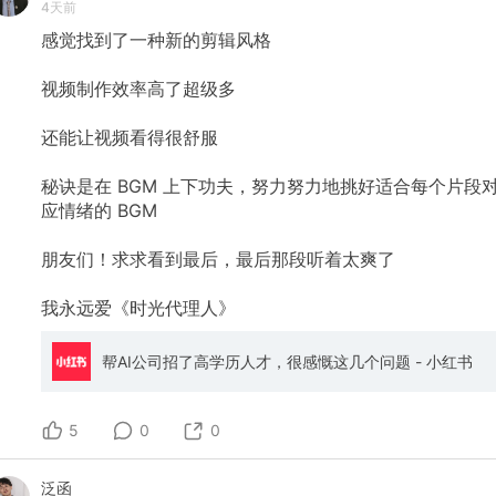
4天前
感觉找到了一种新的剪辑风格
​视频制作效率高了超级多
​还能让视频看得很舒服
​秘诀是在
BGM
上下功夫，努力努力地挑好适合每个片段
应情绪的
BGM
​朋友们！求求看到最后，最后那段听着太爽了
​我永远爱《时光代理人》
帮AI公司招了高学历人才，很感慨这几个问题 - 小红书
5
0
0
泛函