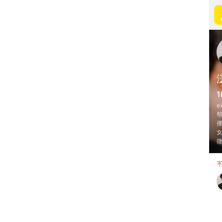
1
e
帮
微