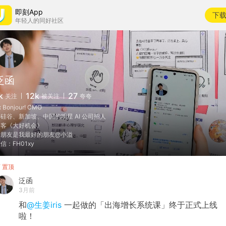
即刻App
下
年轻人的同好社区
泛函
k
12k
27
关注
被关注
夸夸
x Bonjour! CMO
硅谷、新加坡、中国的明星 AI 公司招人
播客《大好机会》
女朋友是我最好的朋友@小溢
信：FH01xy
置顶
泛函
3月前
和
@生姜iris
一起做的「出海增长系统课」终于正式上线
啦！