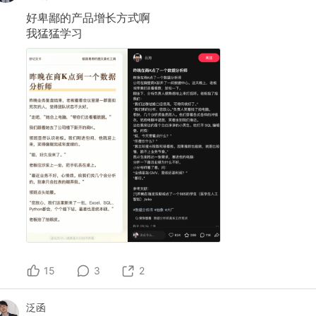
好卑鄙的产品增长方式啊
我猛猛学习
15
3
2
泛函