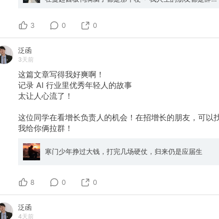
之后认识的，在你成为最好的自己的路上，才会遇上同频
的人。 很多人说，上班才有社交啊，不上班会很寂寞，那
3
你跟你的同事是朋友吗～我现在每天深度链接我的学员，
0
0
和认可我理念的人聊，和做事同样节奏的人合作，和同行
交流，这些是有意义的社交，上班每天那只能叫见到人吧
泛函
～ 想要社交，给自己构建积极的圈子，加入积极的圈子就
3天前
可以了，去创造自己想要的世界
这篇文章写得我好爽啊！
​记录
AI
行业里优秀年轻人的故事
​太让人心流了！
​这位同学在看增长负责人的机会！在招增长的朋友，可以
我给你俩拉群！
寒门少年挣过大钱，打完几场硬仗，归来仍是应届生
8
0
0
泛函
4天前