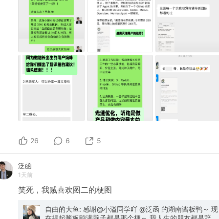
26
6
5
泛函
1天前
笑死，我贼喜欢图二的梗图
自由的大鱼: 感谢@小溢同学吖 @泛函 的湖南酱板鸭～ 现
在提起酱板鸭满脑子都是那个梗～ 我人生的朋友都是辞职