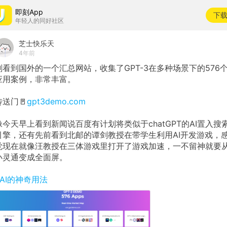
即刻App
下
年轻人的同好社区
芝士快乐天
4年前
刚看到国外的一个汇总网站，收集了GPT-3在多种场景下的576
应用案例，非常丰富。
传送门🚪
gpt3demo.com
像今天早上看到新闻说百度有计划将类似于chatGPT的AI置入搜
引擎，还有先前看到北邮的谭剑教授在带学生利用AI开发游戏，
觉现在就像汪教授在三体游戏里打开了游戏加速，一不留神就要
小灵通变成全面屏。
#AI的神奇用法