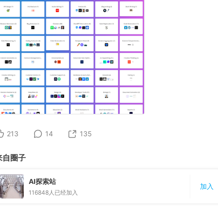
213
14
135
来自圈子
AI探索站
加入
116848
人已经加入