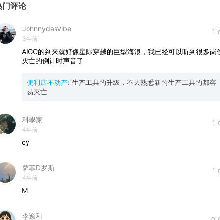
热门评论
JohnnydasVibe
1
3年前
AIGC的到来就好像星际穿越的巨型海浪，我已经可以听到很多岗
灭亡的倒计时声音了
便利店不动产
:
生产工具的升级，不去熟悉新的生产工具的都容
易灭亡
科學家
1
4年前
cy
萨菲D罗斯
1
4年前
M
李逸和
0