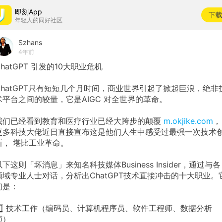
即刻App
下
年轻人的同好社区
Szhans
4年前
ChatGPT 引发的10大职业危机
ChatGPT只有短短几个月时间，商业世界引起了掀起巨浪，绝非
术平台之间的较量，它是AIGC 对全世界的革命。
我们已经看到教育和医疗行业已经大跨步的颠覆
m.okjike.com
，
更多科技大佬近日直接宣布这是他们人生中感受过最强一次技术
新， 堪比工业革命。
以下这则「坏消息」来知名科技媒体Business Insider，通过与各
领域专业人士对话，分析出ChatGPT技术直接冲击的十大职业。
们是：
1️⃣ 技术工作（编码员、计算机程序员、软件工程师、数据分析
师）