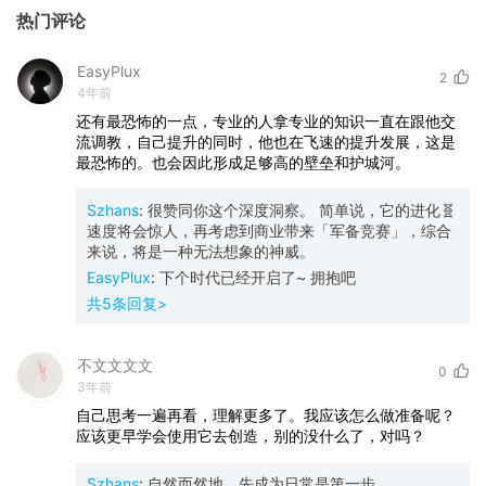
热门评论
EasyPlux
2
4年前
还有最恐怖的一点，专业的人拿专业的知识一直在跟他交
流调教，自己提升的同时，他也在飞速的提升发展，这是
最恐怖的。也会因此形成足够高的壁垒和护城河。
Szhans
:
很赞同你这个深度洞察。 简单说，它的进化🧬
速度将会惊人，再考虑到商业带来「军备竞赛」，综合
来说，将是一种无法想象的神威。
EasyPlux
:
下个时代已经开启了~ 拥抱吧
共
5
条回复>
不文文文文
0
3年前
自己思考一遍再看，理解更多了。我应该怎么做准备呢？
应该更早学会使用它去创造，别的没什么了，对吗？
Szhans
:
自然而然地，先成为日常是第一步