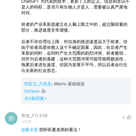
ChatGPT
为代表的技术，更新了人的定义。信息和意识不
是人的特权，是否只有生物人才是人，需要被认真严肃地
对待。
前者的产业革新是建立在人脑上限之中的，超过脑容量的
部分，推进速度非常缓慢。
后者不存在理论上限，对自身的推进速度远大于前者。但
由于前者高度依赖人这个不确定因素，因此，在后者产生
革新的同时，会同时产生大范围的剧烈冲突。前者脆弱，
但作为后者的基建，这种大范围冲突可能导致两败俱伤，
拖累后者进化速度。但因为发展不平均，所以后者会衍生
出全新的社会形态。
刘定之_六先生
:
Matrix 基础假设
Szhans
:
👍
共
3
条回复>
即友_FTL538
0
4年前
@夏水贤
想听听夏老师的看法！