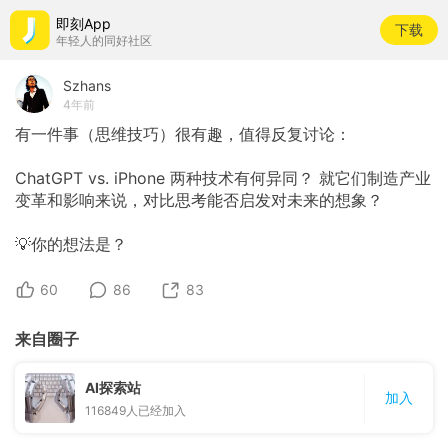
即刻App
下载
年轻人的同好社区
Szhans
4年前
有一件事（思维技巧）很有趣，值得反复讨论：
ChatGPT
vs.
iPhone
两种技术有何异同？
就它们制造产业
变革和影响来说，对比思考能否启发对未来的想象？
💡你的想法是？
60
86
83
来自圈子
AI探索站
加入
116849
人已经加入