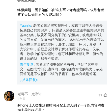
去哪就去哪。
终极问题：图书馆的书由谁去写？老者能写吗？依靠老者
答案去认知世界的人能写吗？
Yuanjie
:
老者如果足够客观理性，应该可以帮人快速去
拓展自己的知识库， 问题是人需要知道图书馆知识库的
基本分类，以及不同分类下的知识框架，或者拥有很好
的提问方式，发展自己的盲区。 比如说分形的理论可以
应用在大体量建筑空间，形体，细部，标识，景观，灯
光设计中，前提是设计师了解分形理论的存在，又或
者，数学中的某些理论，也可以和设计相对应，但作为
设计师的我，却并不知道。
青年制造
:
老者读了图书馆的所有书，学到了其中奥
义，在图书馆知识边界内，拥有随意写书的能力，或者
回答问题不依赖图书馆的书籍了，他本身就是答案。
共
6
条回复>
老蒋不一定靠谱
32
3年前
iPhone让人类生活在时间分配上进入到了一个以内容消费
为主导的模式里；