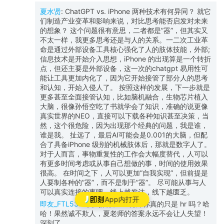
夏水贤
:
ChatGPT vs. iPhone 两种技术有何异同？ 就它
们制造产业变革和影响来说，对比思考能否启发对未来
的想象？ 这个问题很有意思，二者都是”器”，但其实又
不太一样，我更多思考还是与人的关系。一二次工业革
命是通过外部设备工具核心强化了人的肢体技能，外部;
信息技术是开始介入思想，iPhone 的出现算是一个转折
点，但还主要是外部设备，这一次的chatgpt 易用性可
能让工具更加内化了，因为它开始接管了部分人的思考
和认知，开始入侵人了。 按照这样的发展，下一步就是
更多甚至全面接管认知，比如脑机融合，生物芯片植入
大脑，很像孙悟空吃了书就学会了知识，准确的说更像
真实世界的NEO，直接可以下载各种知识甚至决策，当
然，这个很危险，因为出现那个经典的问题，我是谁，
谁是我。 扯远了，最后AI可能会是0.001的大脑，但配
合了具备iPhone 级别的机械肢体后，那就是数字人了。
对于人而言，事物重复性的工作会大幅度替代，人可以
有更多时间考虑或从事自己想做的事，时间的使用效果
很高。 在时间之下，人可以更加”自我实现”，但前提是
人要制各种的”器”，而不是制于”器”。 尽可能从事与人
可以真实连接的事吧，线上越发达，线下越匮乏。
App内打开
即友_FTL538
:
受到启发！💡另外你真的只是 hr 吗？哈
哈！果然诚不欺人，夏老师的答案永远不会让人失望！
深刻了