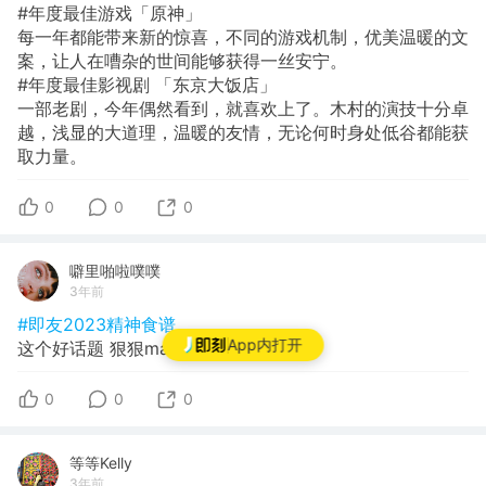
#年度最佳游戏「原神」
每一年都能带来新的惊喜，不同的游戏机制，优美温暖的文
案，让人在嘈杂的世间能够获得一丝安宁。
#年度最佳影视剧 「东京大饭店」
一部老剧，今年偶然看到，就喜欢上了。木村的演技十分卓
越，浅显的大道理，温暖的友情，无论何时身处低谷都能获
取力量。
0
0
0
噼里啪啦噗噗
3年前
#即友2023精神食谱
App内打开
这个好话题 狠狠mark！
0
0
0
等等Kelly
3年前