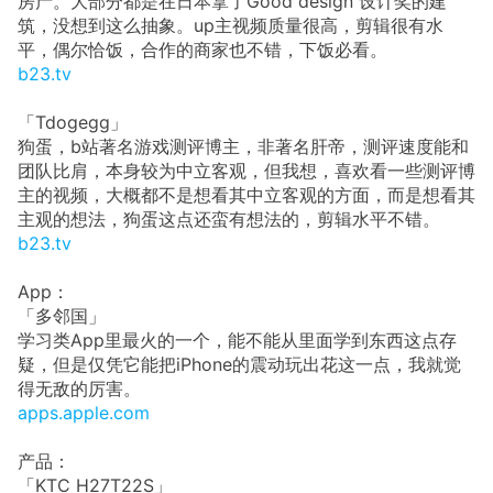
房产。大部分都是在日本拿了Good design 设计奖的建
筑，没想到这么抽象。up主视频质量很高，剪辑很有水
平，偶尔恰饭，合作的商家也不错，下饭必看。
b23.tv
「Tdogegg」
狗蛋，b站著名游戏测评博主，非著名肝帝，测评速度能和
团队比肩，本身较为中立客观，但我想，喜欢看一些测评博
主的视频，大概都不是想看其中立客观的方面，而是想看其
主观的想法，狗蛋这点还蛮有想法的，剪辑水平不错。
b23.tv
App：
「多邻国」
学习类App里最火的一个，能不能从里面学到东西这点存
疑，但是仅凭它能把iPhone的震动玩出花这一点，我就觉
得无敌的厉害。
apps.apple.com
产品：
「KTC H27T22S」