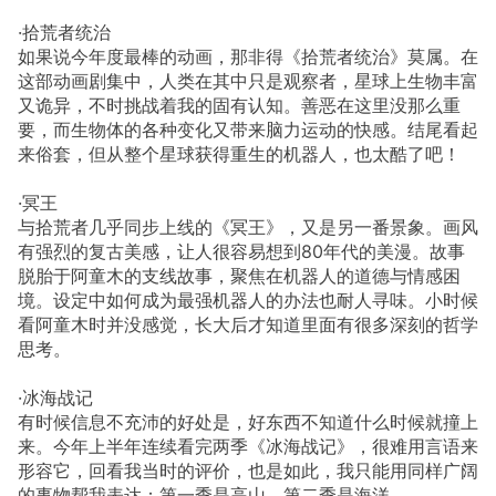
·拾荒者统治
如果说今年度最棒的动画，那非得《拾荒者统治》莫属。在
这部动画剧集中，人类在其中只是观察者，星球上生物丰富
又诡异，不时挑战着我的固有认知。善恶在这里没那么重
要，而生物体的各种变化又带来脑力运动的快感。结尾看起
来俗套，但从整个星球获得重生的机器人，也太酷了吧！
·冥王
与拾荒者几乎同步上线的《冥王》，又是另一番景象。画风
有强烈的复古美感，让人很容易想到80年代的美漫。故事
脱胎于阿童木的支线故事，聚焦在机器人的道德与情感困
境。设定中如何成为最强机器人的办法也耐人寻味。小时候
看阿童木时并没感觉，长大后才知道里面有很多深刻的哲学
思考。
·冰海战记
有时候信息不充沛的好处是，好东西不知道什么时候就撞上
来。今年上半年连续看完两季《冰海战记》，很难用言语来
形容它，回看我当时的评价，也是如此，我只能用同样广阔
的事物帮我表达：第一季是高山，第二季是海洋。