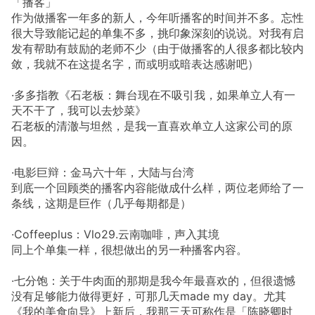
「播客」
作为做播客一年多的新人，今年听播客的时间并不多。忘性
很大导致能记起的单集不多，挑印象深刻的说说。对我有启
发有帮助有鼓励的老师不少（由于做播客的人很多都比较内
敛，我就不在这提名字，而或明或暗表达感谢吧）
·多多指教《石老板：舞台现在不吸引我，如果单立人有一
天不干了，我可以去炒菜》
石老板的清澈与坦然，是我一直喜欢单立人这家公司的原
因。
·电影巨辩：金马六十年，大陆与台湾
到底一个回顾类的播客内容能做成什么样，两位老师给了一
条线，这期是巨作（几乎每期都是）
·Coffeeplus：Vlo29.云南咖啡，声入其境
同上个单集一样，很想做出的另一种播客内容。
·七分饱：关于牛肉面的那期是我今年最喜欢的，但很遗憾
没有足够能力做得更好，可那几天made my day。尤其
《我的美食向导》上新后，我那三天可称作是「陈晓卿时