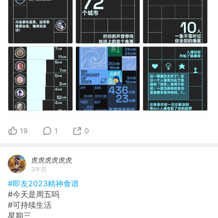
19
1
0
虎虎虎虎虎虎
3年前
#即友2023精神食谱
#今天是周五吗
#可持续生活
星期三