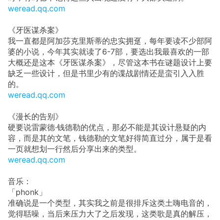
weread.qq.com
《牙医谋杀案》
我一直都是阿加莎克里斯蒂的忠实拥趸，每年要读不少部阿
婆的小说，今年其实就读了6-7部，要选出我最喜欢的一部
大概还是这本《牙医谋杀案》，尽管这本书在谜题设计上要
缺乏一些设计，但是书里少有的谍战剧情还是蛮引入入胜
的。
weread.qq.com
《漫长的告别》
硬要说雷蒙德·钱德勒的优点，那必不能是其设计悬疑的内
容，而是其的文笔，钱德勒的文笔好得简直过分，属于是看
一页就想划一行然后分享出来的类型。
weread.qq.com
音乐：
「phonk」
准确说是一个类型，其实我之前是很排斥这类土嗨电音的，
觉得聒噪，当后来压力大了之后发现，这类歌是真的解压，