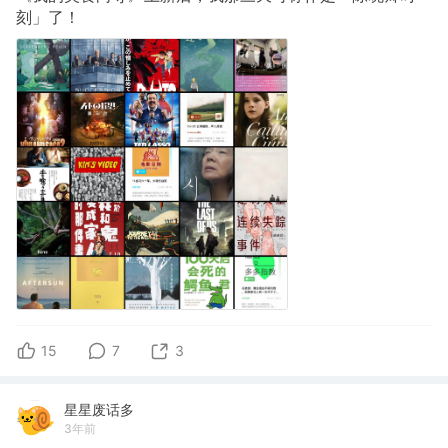
刻」了！
15
7
3
星星废话多
3年前