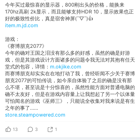
今年买过最惊喜的显示器，800刚出头的价格，能换来
170hz高刷 2k显示，而且能够支持HDR 10，显示效果也正
好的极致性价比，真是宿舍神屏(¯▽¯)👍
item.m.jd.com
游戏：
《赛博朋克2077》
今年的确对王国之泪没有那么多的好感，虽然的确是好游
戏，但是其游戏设计方面诸多的问题令我无法对其抱有任天
堂式的包容，详情：
m.okjike.com
而赛博朋克却实实在在地打动了我，曾经听闻不少关于赛博
朋克2077的可怕传说，如今亲自体验了之后的确是没有那
么不堪，甚至说是十分惊喜的，虽然性能方面对普通电脑的
确不太友好，但是在游戏内容量上让我想起了另一个以体量
可怕闻名的游戏《巫师三》，只能说全收集对我来说是有生
之年的事了……
store.steampowered.com
13
3
1