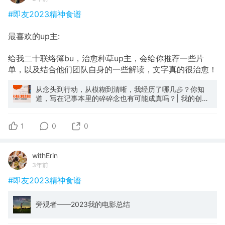
#即友2023精神食谱
最喜欢的up主:
给我二十联络簿bu，治愈种草up主，会给你推荐一些片
单，以及结合他们团队自身的一些解读，文字真的很治愈！
从念头到行动，从模糊到清晰，我经历了哪几步？你知
道，写在记事本里的碎碎念也有可能成真吗？| 我的创业
故事·20万粉记录_哔哩哔哩_bilibili
1
0
0
withErin
3年前
#即友2023精神食谱
旁观者——2023我的电影总结