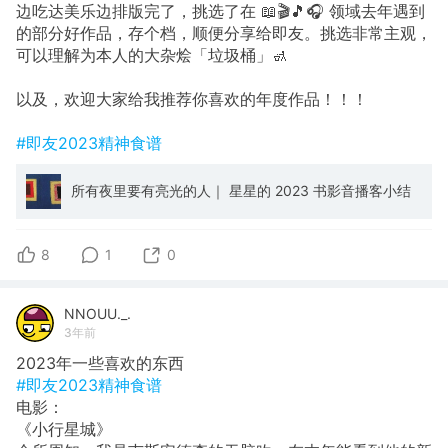
边吃达美乐边排版完了，挑选了在 📖🎬🎵🎧 领域去年遇到
的部分好作品，存个档，顺便分享给即友。挑选非常主观，
可以理解为本人的大杂烩「垃圾桶」🚮
以及，欢迎大家给我推荐你喜欢的年度作品！！！
#即友2023精神食谱
所有夜里要有亮光的人｜ 星星的 2023 书影音播客小结
8
1
0
NNOUU._.
3年前
2023年一些喜欢的东西
#即友2023精神食谱
电影：
《小行星城》