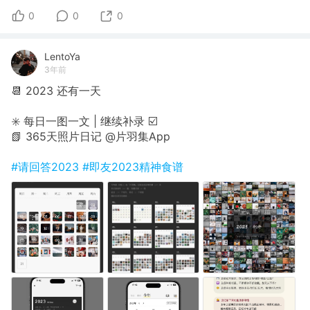
0
0
0
LentoYa
3年前
📆 2023 还有一天
✳️ 每日一图一文 | 继续补录 ☑️
📗 365天照片日记 @片羽集App
#请回答2023
#即友2023精神食谱