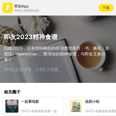
即刻App
下载
年轻人的同好社区
即友2023精神食谱
回顾2023，总有些特棒的内容消费想推荐：书、播客、影
视综、newsletter……整理你的精神食谱，与即友互换分
享！
251人正在讨论，2.6万人浏览
相关圈子
一起看电影
追剧小组
100万+名影迷在这里一起看电影