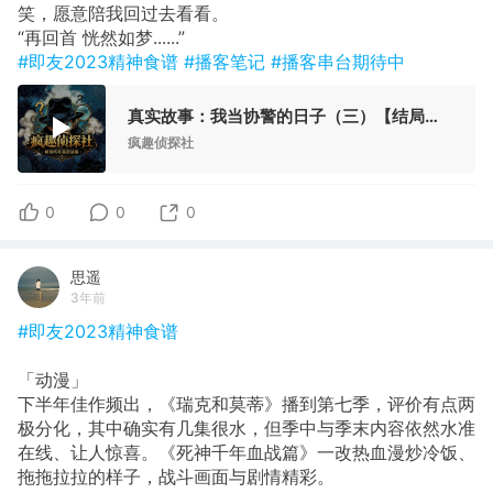
笑，愿意陪我回过去看看。
“再回首 恍然如梦......”
#即友2023精神食谱
#播客笔记
#播客串台期待中
真实故事：我当协警的日子（三）【结局】-疯探38
疯趣侦探社
0
0
0
思遥
3年前
#即友2023精神食谱
「动漫」
下半年佳作频出，《瑞克和莫蒂》播到第七季，评价有点两
极分化，其中确实有几集很水，但季中与季末内容依然水准
在线、让人惊喜。《死神千年血战篇》一改热血漫炒冷饭、
拖拖拉拉的样子，战斗画面与剧情精彩。