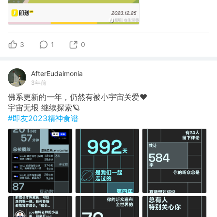
3
1
0
AfterEudaimonia
3年前
佛系更新的一年，仍然有被小宇宙关爱❤️
宇宙无垠 继续探索🪐
#即友2023精神食谱