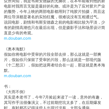
众所周知，我是韦斯安德森的无脑吹，在本年能看到他的新
电影对我而言无疑是最好的礼物。或许是为了应对胶片产业
的颓势，今年上映的两部电影都用到了纯胶片拍摄，而且这
两位导演都是著名的实拍狂魔，很难说没有互相通过气。
说回电影，剧情和韦斯安德森之前的电影相比较为平淡，少
有的剧情高潮也只在最后出现，但是摄影手法和场景设计简
直是少有的奇观。
m.douban.com
《奥本海默》
假如你将电影中受审的片段全部去掉，那么这就是一部爽
片，假如你只保留了受审的片段，那么这就是一部现代版
《十二怒汉》，假如把这两者结合在一起，那这就是奥本海
默。
m.douban.com
书：
《大而不倒》
其实是本老书了，今年7月捡起来读了一读，意外的有趣，
其写作手法很像演义，不过前期挖坑太多了，在后期爆发
时，有时都不记得这些人出现过没有，大部头通病。