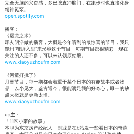
完全无脑的兴奋感，多巴胺直冲脑门，在跑步时也直接化身
精神氮泵。
open.spotify.com
播客：
《屠龙之术》
即友明浩做的播客，大概是今年听到的最惊喜的节目，我只
能用“鞭辟入里”来形容这个节目，每期节目都很精彩，现在
关注的人还不多，可以来认领原始股。
www.xiaoyuzhoufm.com
《河童打扰了》
月更节目，每一期都会着重于某个日本的有趣故事或者物
品，以小见大，鉴古通今，很能满足我的好奇心，唯一的缺
点大概就是更新太慢。
www.xiaoyuzhoufm.com
up主：
「11区小豪的故事」
本职为东京房产经纪人，副业是在b站发一些看日本的奇葩