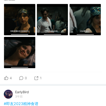
4
0
1
EarlyBird
3年前
#即友2023精神食谱