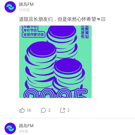
跳岛FM
11月前
道阻且长朋友们，但是依然心怀希望👊🏻
16
3
2
跳岛FM
2年前