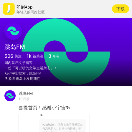
即刻App
下载
年轻人的同好社区
跳岛FM
506
1k
3
关注
被关注
夸夸
国内首档文学播客
一份「可以听的文学生活杂志」！
🪐小宇宙搜索：跳岛FM
🏝️欢迎来岛上发现我们
跳岛FM
10月前
喜提首页！感谢小宇宙🍻