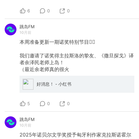
6
0
0
跳岛FM
10月前
本周准备更新一期诺奖特别节目🖐🏻️
我们邀请了诺奖得主拉斯洛的挚友、《撒旦探戈》译
者余泽民老师上岛！
（最近余老师真的很火
好消息！ - 小红书
5
0
0
跳岛FM
10月前
2025年诺贝尔文学奖授予匈牙利作家克拉斯诺霍尔