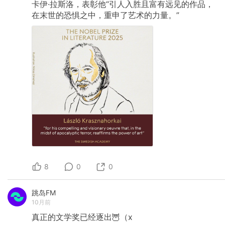
卡伊·拉斯洛，表彰他“引人入胜且富有远见的作品，
在末世的恐惧之中，重申了艺术的力量。”
8
0
0
跳岛FM
10月前
真正的文学奖已经逐出🦉（x