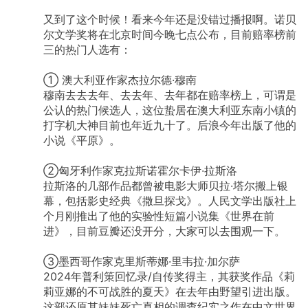
又到了这个时候！看来今年还是没错过播报啊。诺贝
尔文学奖将在北京时间今晚七点公布，目前赔率榜前
三的热门人选有：
①
澳大利亚作家杰拉尔德·穆南
穆南去去去年、去去年、去年都在赔率榜上，可谓是
公认的热门候选人，这位蛰居在澳大利亚东南小镇的
打字机大神目前也年近九十了。后浪今年出版了他的
小说《平原》。
②匈牙利作家克拉斯诺霍尔卡伊·拉斯洛
拉斯洛的几部作品都曾被电影大师贝拉·塔尔搬上银
幕，包括影史经典《撒旦探戈》。人民文学出版社上
个月刚推出了他的实验性短篇小说集《世界在前
进》，目前豆瓣还没开分，大家可以去围观一下。
③墨西哥作家克里斯蒂娜·里韦拉·加尔萨
2024年普利策回忆录/自传奖得主，其获奖作品《莉
莉亚娜的不可战胜的夏天》在去年由野望引进出版。
这部还原其妹妹死亡真相的调查纪实之作在中文世界