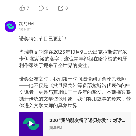
7
0
0
跳岛FM
10月前
诺奖特别节目已更新！
当瑞典文学院在2025年10月9日念出克拉斯诺霍尔
卡伊·拉斯洛的名字，这位常年徘徊在赔率榜的匈牙
利作家终于迎来了全世界的关注。
诺奖公布之时，我们第一时间邀请到了余泽民老师
——他不仅是《撒旦探戈》等多部拉斯洛代表作的中
文译者，更是与其相识三十多年的挚友。本期播客将
抛开传统的文学访谈印象，我们将用故事的形式，带
你进入文学大师的具象世界✍🏻
220 “我的朋友得了诺贝尔奖”：对话拉斯洛译者余泽民
跳岛FM