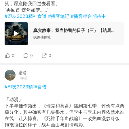
笑，愿意陪我回过去看看。
“再回首 恍然如梦......”
#即友2023精神食谱
#播客笔记
#播客串台期待中
真实故事：我当协警的日子（三）【结局】-疯探38
疯趣侦探社
0
0
0
思遥
3年前
#即友2023精神食谱
「动漫」
下半年佳作频出，《瑞克和莫蒂》播到第七季，评价有点两
极分化，其中确实有几集很水，但季中与季末内容依然水准
在线、让人惊喜。《死神千年血战篇》一改热血漫炒冷饭、
拖拖拉拉的样子，战斗画面与剧情精彩。