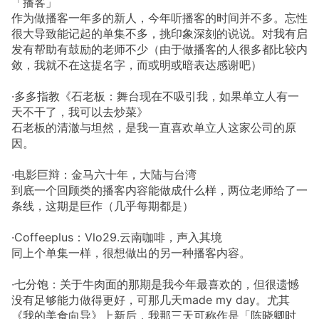
「播客」
作为做播客一年多的新人，今年听播客的时间并不多。忘性
很大导致能记起的单集不多，挑印象深刻的说说。对我有启
发有帮助有鼓励的老师不少（由于做播客的人很多都比较内
敛，我就不在这提名字，而或明或暗表达感谢吧）
·多多指教《石老板：舞台现在不吸引我，如果单立人有一
天不干了，我可以去炒菜》
石老板的清澈与坦然，是我一直喜欢单立人这家公司的原
因。
·电影巨辩：金马六十年，大陆与台湾
到底一个回顾类的播客内容能做成什么样，两位老师给了一
条线，这期是巨作（几乎每期都是）
·Coffeeplus：Vlo29.云南咖啡，声入其境
同上个单集一样，很想做出的另一种播客内容。
·七分饱：关于牛肉面的那期是我今年最喜欢的，但很遗憾
没有足够能力做得更好，可那几天made my day。尤其
《我的美食向导》上新后，我那三天可称作是「陈晓卿时