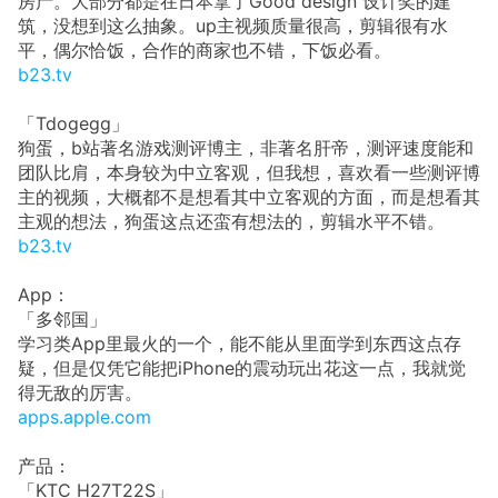
房产。大部分都是在日本拿了Good design 设计奖的建
筑，没想到这么抽象。up主视频质量很高，剪辑很有水
平，偶尔恰饭，合作的商家也不错，下饭必看。
b23.tv
「Tdogegg」
狗蛋，b站著名游戏测评博主，非著名肝帝，测评速度能和
团队比肩，本身较为中立客观，但我想，喜欢看一些测评博
主的视频，大概都不是想看其中立客观的方面，而是想看其
主观的想法，狗蛋这点还蛮有想法的，剪辑水平不错。
b23.tv
App：
「多邻国」
学习类App里最火的一个，能不能从里面学到东西这点存
疑，但是仅凭它能把iPhone的震动玩出花这一点，我就觉
得无敌的厉害。
apps.apple.com
产品：
「KTC H27T22S」