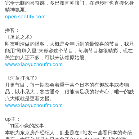
完全无脑的兴奋感，多巴胺直冲脑门，在跑步时也直接化身
精神氮泵。
open.spotify.com
播客：
《屠龙之术》
即友明浩做的播客，大概是今年听到的最惊喜的节目，我只
能用“鞭辟入里”来形容这个节目，每期节目都很精彩，现在
关注的人还不多，可以来认领原始股。
www.xiaoyuzhoufm.com
《河童打扰了》
月更节目，每一期都会着重于某个日本的有趣故事或者物
品，以小见大，鉴古通今，很能满足我的好奇心，唯一的缺
点大概就是更新太慢。
www.xiaoyuzhoufm.com
up主：
「11区小豪的故事」
本职为东京房产经纪人，副业是在b站发一些看日本的奇葩