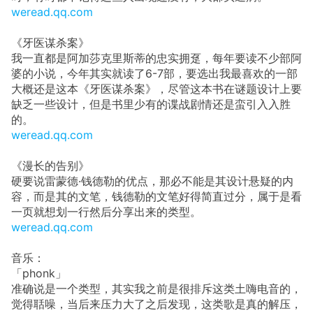
weread.qq.com
《牙医谋杀案》
我一直都是阿加莎克里斯蒂的忠实拥趸，每年要读不少部阿
婆的小说，今年其实就读了6-7部，要选出我最喜欢的一部
大概还是这本《牙医谋杀案》，尽管这本书在谜题设计上要
缺乏一些设计，但是书里少有的谍战剧情还是蛮引入入胜
的。
weread.qq.com
《漫长的告别》
硬要说雷蒙德·钱德勒的优点，那必不能是其设计悬疑的内
容，而是其的文笔，钱德勒的文笔好得简直过分，属于是看
一页就想划一行然后分享出来的类型。
weread.qq.com
音乐：
「phonk」
准确说是一个类型，其实我之前是很排斥这类土嗨电音的，
觉得聒噪，当后来压力大了之后发现，这类歌是真的解压，