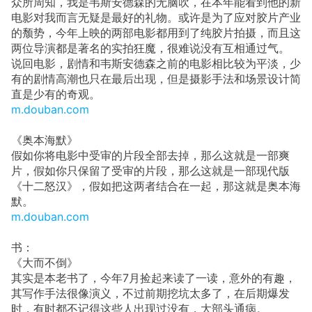
众所周知，我是韦斯安德森的无脑吹，在本年能看到他的新
电影对我而言无疑是最好的礼物。或许是为了应对胶片产业
的颓势，今年上映的两部电影都用到了纯胶片拍摄，而且这
两位导演都是著名的实拍狂魔，很难说没有互相通过气。
说回电影，剧情和韦斯安德森之前的电影相比较为平淡，少
有的剧情高潮也只在最后出现，但是摄影手法和场景设计简
直是少有的奇观。
m.douban.com
《奥本海默》
假如你将电影中受审的片段全部去掉，那么这就是一部爽
片，假如你只保留了受审的片段，那么这就是一部现代版
《十二怒汉》，假如把这两者结合在一起，那这就是奥本海
默。
m.douban.com
书：
《大而不倒》
其实是本老书了，今年7月捡起来读了一读，意外的有趣，
其写作手法很像演义，不过前期挖坑太多了，在后期爆发
时，有时都不记得这些人出现过没有，大部头通病。