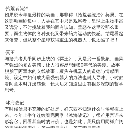
·拾荒者统治
如果说今年度最棒的动画，那非得《拾荒者统治》莫属。在
这部动画剧集中，人类在其中只是观察者，星球上生物丰富
又诡异，不时挑战着我的固有认知。善恶在这里没那么重
要，而生物体的各种变化又带来脑力运动的快感。结尾看起
来俗套，但从整个星球获得重生的机器人，也太酷了吧！
·冥王
与拾荒者几乎同步上线的《冥王》，又是另一番景象。画风
有强烈的复古美感，让人很容易想到80年代的美漫。故事
脱胎于阿童木的支线故事，聚焦在机器人的道德与情感困
境。设定中如何成为最强机器人的办法也耐人寻味。小时候
看阿童木时并没感觉，长大后才知道里面有很多深刻的哲学
思考。
·冰海战记
有时候信息不充沛的好处是，好东西不知道什么时候就撞上
来。今年上半年连续看完两季《冰海战记》，很难用言语来
形容它，回看我当时的评价，也是如此，我只能用同样广阔
的事物帮我表达：第一季是高山，第二季是海洋。