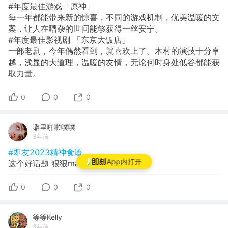
#年度最佳游戏「原神」
每一年都能带来新的惊喜，不同的游戏机制，优美温暖的文
案，让人在嘈杂的世间能够获得一丝安宁。
#年度最佳影视剧 「东京大饭店」
一部老剧，今年偶然看到，就喜欢上了。木村的演技十分卓
越，浅显的大道理，温暖的友情，无论何时身处低谷都能获
取力量。
0
0
0
噼里啪啦噗噗
3年前
#即友2023精神食谱
App内打开
这个好话题 狠狠mark！
0
0
0
等等Kelly
3年前