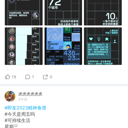
19
1
0
虎虎虎虎虎虎
3年前
#即友2023精神食谱
#今天是周五吗
#可持续生活
星期三