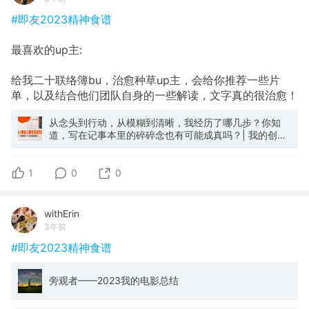
#即友2023精神食谱
最喜欢的up主:
给我二十联络簿bu，治愈种草up主，会给你推荐一些片
单，以及结合他们团队自身的一些解读，文字真的很治愈！
从念头到行动，从模糊到清晰，我经历了哪几步？你知
道，写在记事本里的碎碎念也有可能成真吗？| 我的创业
故事·20万粉记录_哔哩哔哩_bilibili
1
0
0
withErin
3年前
#即友2023精神食谱
旁观者——2023我的电影总结