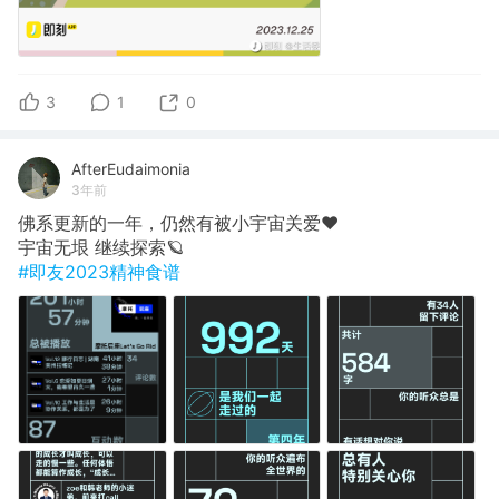
3
1
0
AfterEudaimonia
3年前
佛系更新的一年，仍然有被小宇宙关爱❤️
宇宙无垠 继续探索🪐
#即友2023精神食谱