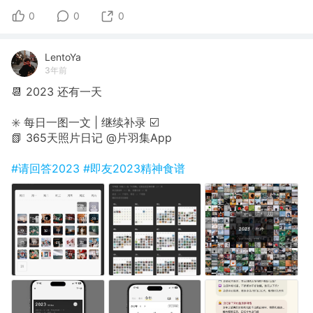
0
0
0
LentoYa
3年前
📆 2023 还有一天
✳️ 每日一图一文 | 继续补录 ☑️
📗 365天照片日记 @片羽集App
#请回答2023
#即友2023精神食谱