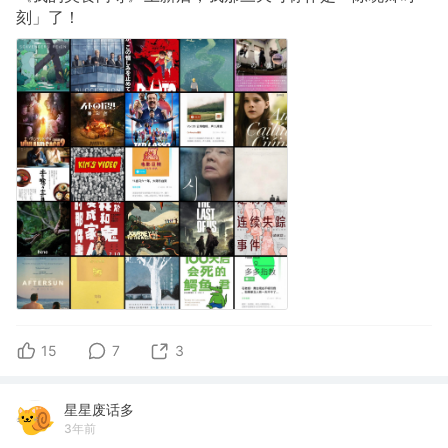
刻」了！
15
7
3
星星废话多
3年前