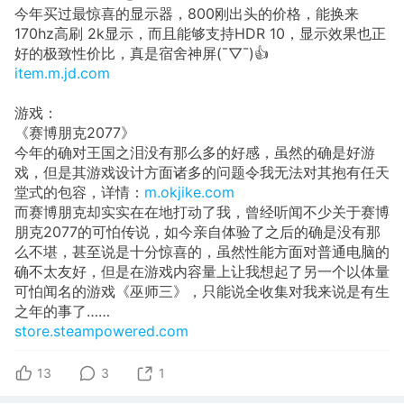
今年买过最惊喜的显示器，800刚出头的价格，能换来
170hz高刷 2k显示，而且能够支持HDR 10，显示效果也正
好的极致性价比，真是宿舍神屏(¯▽¯)👍
item.m.jd.com
游戏：
《赛博朋克2077》
今年的确对王国之泪没有那么多的好感，虽然的确是好游
戏，但是其游戏设计方面诸多的问题令我无法对其抱有任天
堂式的包容，详情：
m.okjike.com
而赛博朋克却实实在在地打动了我，曾经听闻不少关于赛博
朋克2077的可怕传说，如今亲自体验了之后的确是没有那
么不堪，甚至说是十分惊喜的，虽然性能方面对普通电脑的
确不太友好，但是在游戏内容量上让我想起了另一个以体量
可怕闻名的游戏《巫师三》，只能说全收集对我来说是有生
之年的事了……
store.steampowered.com
13
3
1