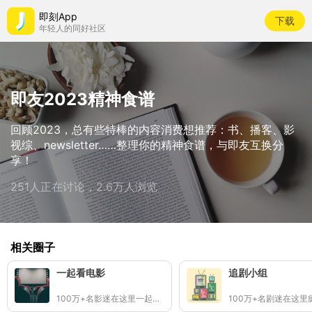
即刻App
下载
年轻人的同好社区
即友2023精神食谱
回顾2023，总有些特棒的内容消费想推荐：书、播客、影
视综、newsletter……整理你的精神食谱，与即友互换分
享！
251人正在讨论，2.6万人浏览
相关圈子
一起看电影
追剧小组
100万+名影迷在这里一起看电影