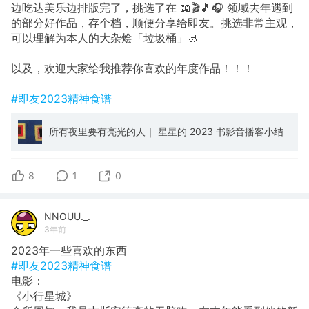
边吃达美乐边排版完了，挑选了在 📖🎬🎵🎧 领域去年遇到
的部分好作品，存个档，顺便分享给即友。挑选非常主观，
可以理解为本人的大杂烩「垃圾桶」🚮
以及，欢迎大家给我推荐你喜欢的年度作品！！！
#即友2023精神食谱
所有夜里要有亮光的人｜ 星星的 2023 书影音播客小结
8
1
0
NNOUU._.
3年前
2023年一些喜欢的东西
#即友2023精神食谱
电影：
《小行星城》