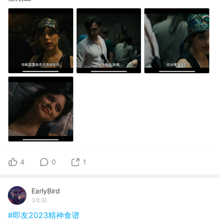
4
0
1
EarlyBird
3年前
#即友2023精神食谱