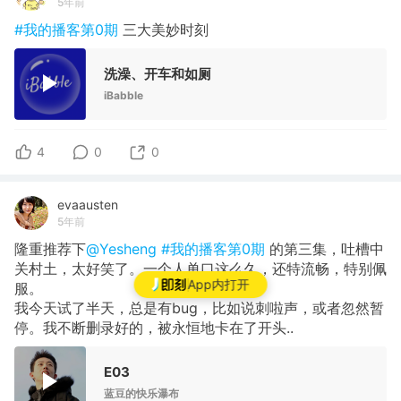
5年前
#我的播客第0期
三大美妙时刻
洗澡、开车和如厕
iBabble
4
0
0
evaausten
5年前
隆重推荐下
@Yesheng
#我的播客第0期
的第三集，吐槽中
关村土，太好笑了。一个人单口这么久，还特流畅，特别佩
App内打开
服。
我今天试了半天，总是有bug，比如说刺啦声，或者忽然暂
停。我不断删录好的，被永恒地卡在了开头..
E03
蓝豆的快乐瀑布