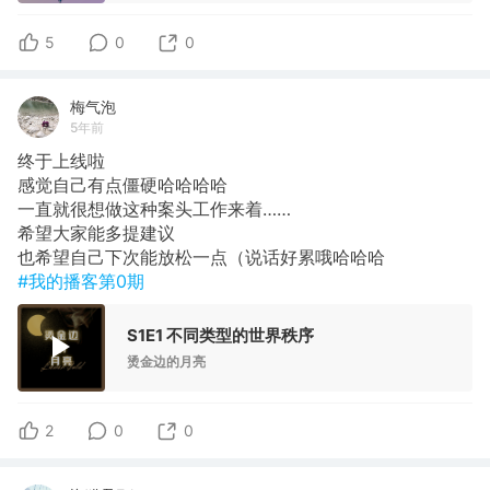
5
0
0
梅气泡
5年前
终于上线啦
感觉自己有点僵硬哈哈哈哈
一直就很想做这种案头工作来着……
希望大家能多提建议
也希望自己下次能放松一点（说话好累哦哈哈哈
#我的播客第0期
S1E1 不同类型的世界秩序
烫金边的月亮
2
0
0