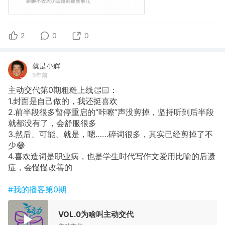
2
0
0
就是小辉
5年前
主动交代第0期粗糙上线👏🏻：
1.封面是自己做的，我还挺喜欢
2.前半段很多暂停重启的“咔嚓”声没剪掉，坚持听到后半段
就都没有了，会舒服很多
3.然后、可能、就是，嗯……碎词很多，其实已经剪掉了不
少😂
4.喜欢造词是职业病，也是学生时代写作文爱用比喻的后遗
症，会慢慢改善的
#我的播客第0期
VOL.0为啥叫主动交代