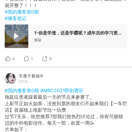
就开整了！！！
#我的播客第0期
#播客笔记
1-你是学渣，还是学霸呢？成年后的学习更上瘾
拾柒
4
1
0
车厘子看戏中
5年前
#我的播客第0期
#MRC2021即刻赛区
拖延症患者踩着最后一天的节点来参赛了。
上影节正如火如荼，没抢到票的朋友们不如来我们【一车烂
话】首届线上电影节玩一玩😎
过节7天乐，给您推荐7部我们曾热烈讨论过，你有可能错
过的中外电影佳作。每天一部，欢度一周🥳
片单如下：