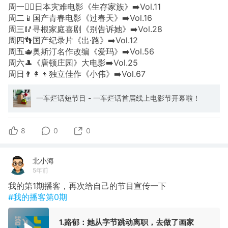
周一🚴‍♂️日本灾难电影《生存家族》➡️Vol.11
周二📱国产青春电影《过春天》➡️Vol.16
周三🥢寻根家庭喜剧《别告诉她》➡️Vol.28
周四👣国产纪录片《出·路》➡️Vol.12
周五🫖奥斯汀名作改编《爱玛》➡️Vol.56
周六🎩《唐顿庄园》大电影➡️Vol.25
周日👨‍👩‍👦独立佳作《小伟》➡️Vol.67
一车烂话短节目 - 一车烂话首届线上电影节开幕啦！
8
0
0
北小海
5年前
我的第1期播客，再次给自己的节目宣传一下
#我的播客第0期
1.路郁：她从字节跳动离职，去做了画家