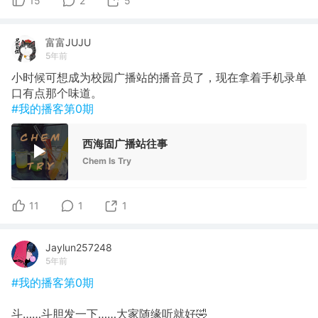
15
2
5
富富JUJU
5年前
小时候可想成为校园广播站的播音员了，现在拿着手机录单
口有点那个味道。
#我的播客第0期
西海固广播站往事
Chem Is Try
11
1
1
Jaylun257248
5年前
#我的播客第0期
斗……斗胆发一下……大家随缘听就好🤣