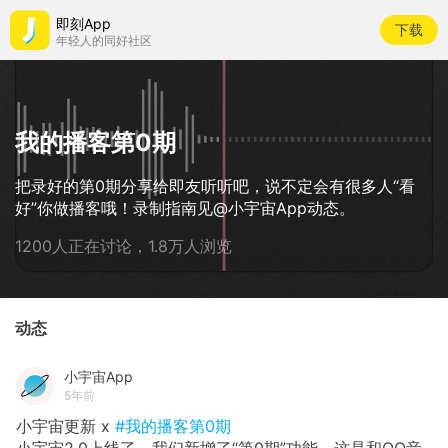
即刻App
下载
年轻人的同好社区
我的播客第0期
把录好的第0期分享给即友听听吧，说不定会有很多人“看
好”你做播客哦！录制指南见@小宇宙App动态。
1200人正在讨论，1.8万人浏览
动态
小宇宙App
5年前
小宇宙更新 x
#我的播客第0期
小宇宙2.0上线了，我们新增了“第0期”功能，这是和QQ音