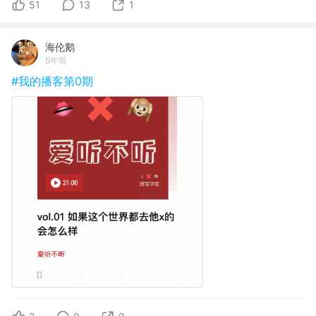
51
13
1
海伦鹅
5年前
#我的播客第0期