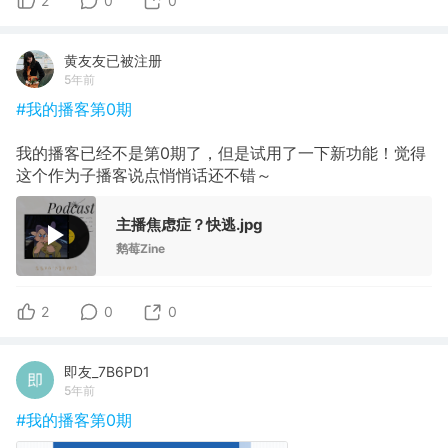
2
0
0
黄友友已被注册
5年前
#我的播客第0期
我的播客已经不是第0期了，但是试用了一下新功能！觉得
这个作为子播客说点悄悄话还不错～
主播焦虑症？快逃.jpg
鹅莓Zine
2
0
0
即友_7B6PD1
5年前
#我的播客第0期