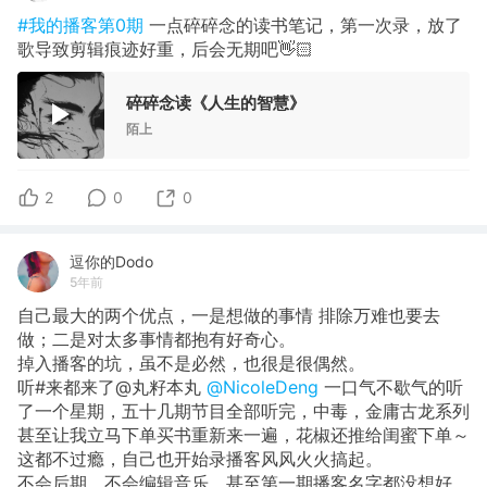
#我的播客第0期
一点碎碎念的读书笔记，第一次录，放了
歌导致剪辑痕迹好重，后会无期吧👋🏻
碎碎念读《人生的智慧》
陌上
2
0
0
逗你的Dodo
5年前
自己最大的两个优点，一是想做的事情 排除万难也要去
做；二是对太多事情都抱有好奇心。
掉入播客的坑，虽不是必然，也很是很偶然。
听#来都来了@丸籽本丸
@NicoleDeng
一口气不歇气的听
了一个星期，五十几期节目全部听完，中毒，金庸古龙系列
甚至让我立马下单买书重新来一遍，花椒还推给闺蜜下单～
这都不过瘾，自己也开始录播客风风火火搞起。
不会后期，不会编辑音乐，甚至第一期播客名字都没想好，