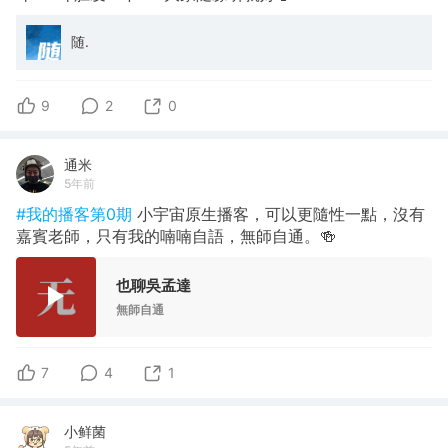
随.
9
2
0
通米
5年前
#我的播客第0期
小宇宙原生播客，可以更隨性一點，沒有
嘉賓老師，只有我的喃喃自語，無師自通。🍻
也聊吳孟達
無師自通
7
4
1
小鲜菌