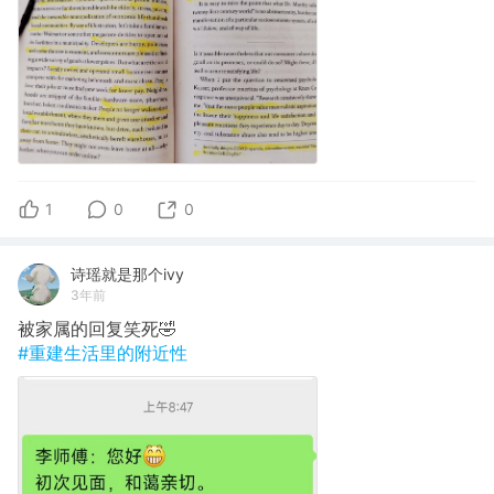
1
0
0
诗瑶就是那个ivy
3年前
被家属的回复笑死🤣
#重建生活里的附近性