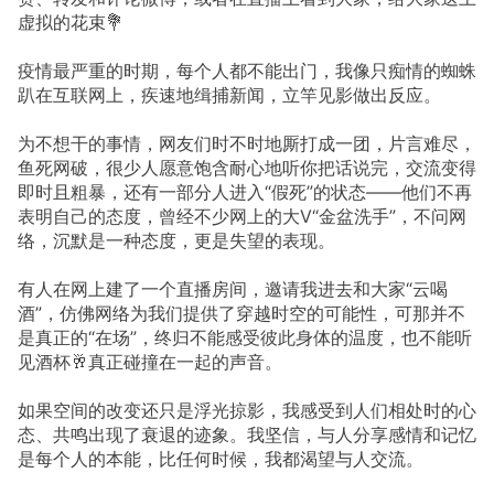
虚拟的花束💐
疫情最严重的时期，每个人都不能出门，我像只痴情的蜘蛛
趴在互联网上，疾速地缉捕新闻，立竿见影做出反应。
为不想干的事情，网友们时不时地厮打成一团，片言难尽，
鱼死网破，很少人愿意饱含耐心地听你把话说完，交流变得
即时且粗暴，还有一部分人进入“假死”的状态——他们不再
表明自己的态度，曾经不少网上的大V“金盆洗手”，不问网
络，沉默是一种态度，更是失望的表现。
有人在网上建了一个直播房间，邀请我进去和大家“云喝
酒”，仿佛网络为我们提供了穿越时空的可能性，可那并不
是真正的“在场”，终归不能感受彼此身体的温度，也不能听
见酒杯🥂真正碰撞在一起的声音。
如果空间的改变还只是浮光掠影，我感受到人们相处时的心
态、共鸣出现了衰退的迹象。我坚信，与人分享感情和记忆
是每个人的本能，比任何时候，我都渴望与人交流。