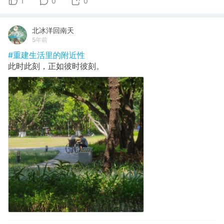
1
0
0
北冰洋回南天
5年前
#重建生活里的附近性
此时此刻，正如彼时彼刻。