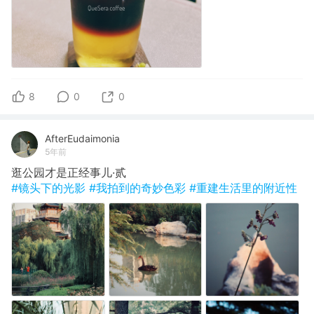
8
0
0
AfterEudaimonia
5年前
逛公园才是正经事儿·贰
#镜头下的光影
#我拍到的奇妙色彩
#重建生活里的附近性