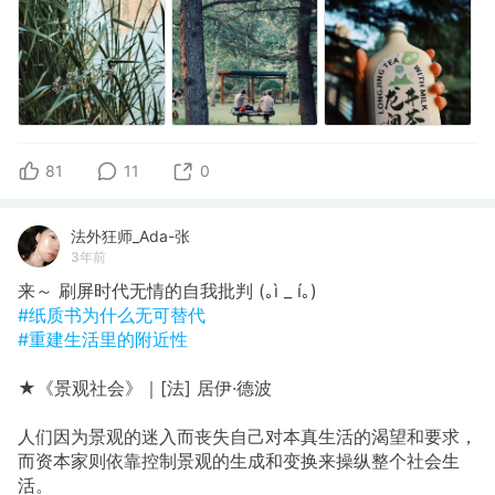
81
11
0
法外狂师_Ada-张
3年前
来～ 刷屏时代无情的自我批判 (｡ì _ í｡)
#纸质书为什么无可替代
#重建生活里的附近性
★《景观社会》｜[法] 居伊·德波
人们因为景观的迷入而丧失自己对本真生活的渴望和要求，
而资本家则依靠控制景观的生成和变换来操纵整个社会生
活。