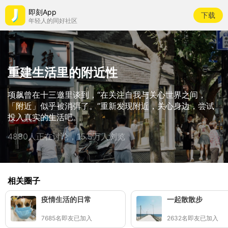
即刻App
下载
年轻人的同好社区
重建生活里的附近性
项飙曾在十三邀里谈到，“在关注自我与关心世界之间，
「附近」似乎被消弭了。”重新发现附近，关心身边，尝试
投入真实的生活吧。
4880人正在讨论，15.5万人浏览
相关圈子
疫情生活的日常
一起散散步
7685名即友已加入
2632名即友已加入