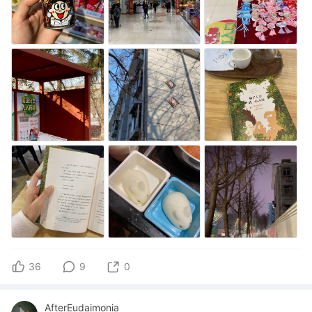
36
9
0
AfterEudaimonia