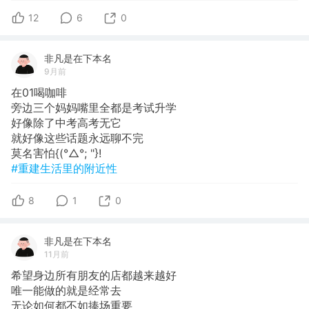
12
6
0
非凡是在下本名
9月前
在01喝咖啡
旁边三个妈妈嘴里全都是考试升学
好像除了中考高考无它
就好像这些话题永远聊不完
莫名害怕{(°△°; "}!
#重建生活里的附近性
8
1
0
非凡是在下本名
11月前
希望身边所有朋友的店都越来越好
唯一能做的就是经常去
无论如何都不如捧场重要