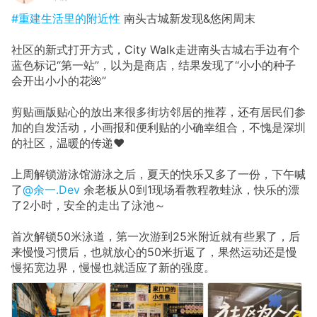
#重建生活里的附近性
南头古城新发现&悠闲周末
社区的新式打开方式，City Walk走进南头古城右手边有个
蓝色标记“第一站”，以为是商店，结果发现了“小小的种子
会开出小小的花🌺”
剪贴画版贴心的放出来很多街坊邻居的推荐，还有居民们参
加的自发活动，小画报和便利贴的小确幸组合，不愧是深圳
的社区，温暖的传递❤️
上周解锁游泳馆游泳之后，夏天的快乐又多了一份，下午喊
了
@余一.Dev
余老板从0到1现场看教程教蛙泳，快乐的漂
了2小时，安全的走出了泳池～
首次解锁50米泳道，第一次游到25米附近就有些累了，后
来慢慢习惯后，也就放心的50米折返了，果然运动还是慢
慢拓宽边界，慢慢也就适应了新的强度。