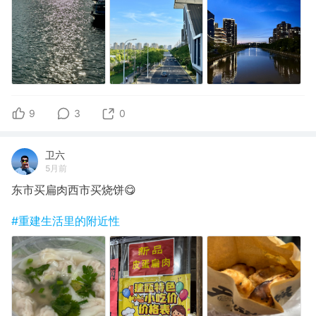
9
3
0
卫六
5月前
东市买扁肉西市买烧饼😋
#重建生活里的附近性