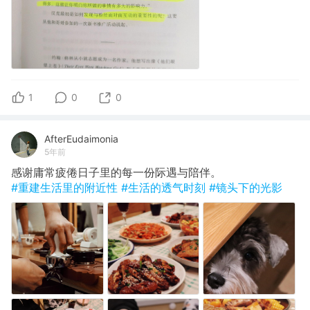
1
0
0
AfterEudaimonia
5年前
感谢庸常疲倦日子里的每一份际遇与陪伴。
#重建生活里的附近性
#生活的透气时刻
#镜头下的光影