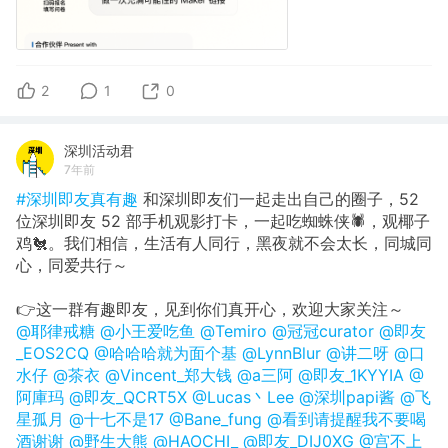
2
1
0
深圳活动君
7年前
#深圳即友真有趣
和深圳即友们一起走出自己的圈子，52
位深圳即友 52 部手机观影打卡，一起吃蜘蛛侠🕷️，观椰子
鸡🐔。我们相信，生活有人同行，黑夜就不会太长，同城同
心，同爱共行～
👉这一群有趣即友，见到你们真开心，欢迎大家关注～
@耶律戒糖
@小王爱吃鱼
@Temiro
@冠冠curator
@即友
_EOS2CQ
@哈哈哈就为面个基
@LynnBlur
@讲二呀
@口
水仔
@茶衣
@Vincent_郑大钱
@a三阿
@即友_1KYYIA
@
阿庫玛
@即友_QCRT5X
@Lucas丶Lee
@深圳papi酱
@飞
星孤月
@十七不是17
@Bane_fung
@看到请提醒我不要喝
酒谢谢
@野生大熊
@HAOCHI_
@即友_DIJ0XG
@宫不上