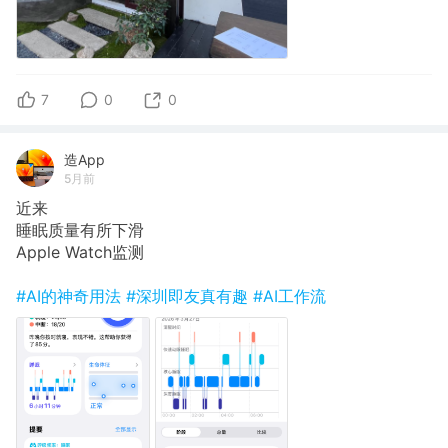
7
0
0
造App
5月前
近来
睡眠质量有所下滑
Apple Watch监测
#AI的神奇用法
#深圳即友真有趣
#AI工作流