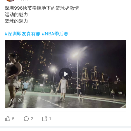
深圳996快节奏腹地下的篮球🏀激情
运动的魅力
篮球的魅力
#深圳即友真有趣
#NBA季后赛
00:20
5
2
1