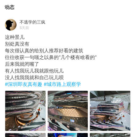
动态
不逃学的三疯
5天前
这种景儿
​别处真没有
每次很认真的给别人推荐好看的建筑
​往往收获一句嗤之以鼻的“几个楼有啥看的”
​后来我就闭嘴了
​有人找我玩儿我就跟他玩儿
​没人找我我就和自己玩儿呗
#深圳即友真有趣
#城市路上观察学