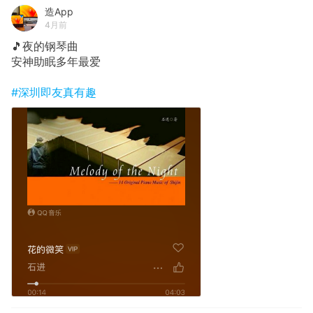
造App
4月前
🎵夜的钢琴曲
安神助眠多年最爱
#深圳即友真有趣