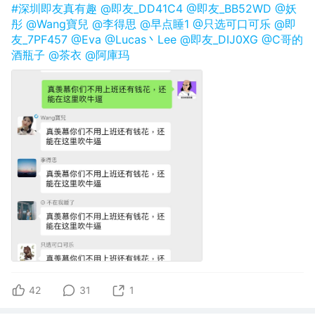
#深圳即友真有趣
@即友_DD41C4
@即友_BB52WD
@妖
彤
@Wang寶兒
@李得思
@早点睡1
@只选可口可乐
@即
友_7PF457
@Eva
@Lucas丶Lee
@即友_DIJ0XG
@C哥的
酒瓶子
@茶衣
@阿庫玛
42
31
1