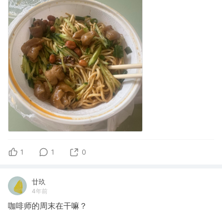
1
1
0
廿玖
4年前
咖啡师的周末在干嘛？