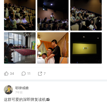
34
11
7
耶律戒糖
7年前
这群可爱的深即牌复读机📻