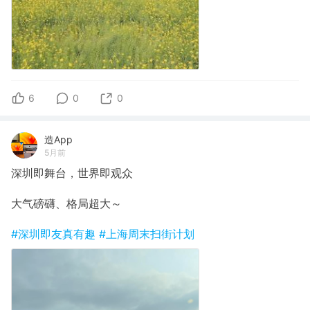
6
0
0
造App
5月前
深圳即舞台，世界即观众
大气磅礴、格局超大～
#深圳即友真有趣
#上海周末扫街计划