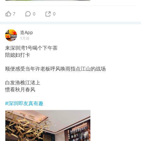
7
0
0
造App
1月前
来深圳湾1号喝个下午茶
陪媳妇打卡
顺便感受当年许老板呼风唤雨指点江山的战场
白发渔樵江渚上
惯看秋月春风
#深圳即友真有趣