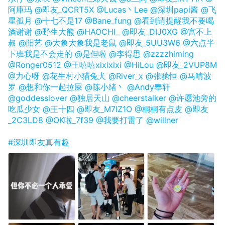
阿庫玛
@即友_QCRT5X
@Lucas丶Lee
@深圳papi酱
@飞
星孤月
@十七不是17
@Bane_fung
@看到请提醒我不要喝
酒谢谢
@野生大熊
@HAOCHI_
@即友_DIJ0XG
@宫不上
叔
@阳艺
@大象大象我是老鼠
@即友_5UU3W6
@六点半
下班我是不会走的
@是但啦
@李得思
@zzzzhiming
@Ronger0512
@王嘻嘻xixixixi
@HiLou
@即友_2VUP8M
@力心呀
@花生村小猎兔犬
@River_x
@张驰恒
@马啃波
罗
@想和你一起拉屎
@陈小绪丶
@Andy奉轩
@goddesslover
@独居天山
@cheerstalker
@许愿池旁的
吃瓜少女
@王十四
@即友_M7IZ1O
@桐桐有点皮
@即友
_2C3LD8
@OK啦_7f39
@我要打雷了
@willner
#深圳即友真有趣