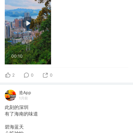
00:10
2
0
0
造App
1月前
此刻的深圳
有了海南的味道
碧海蓝天