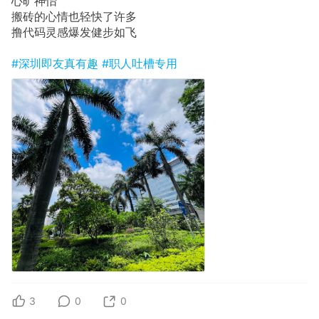
心旷神怡
搬砖的心情也轻快了许多
撸代码灵感爆发健步如飞
#深圳即友真有趣
#职人吐槽专用
3
0
0