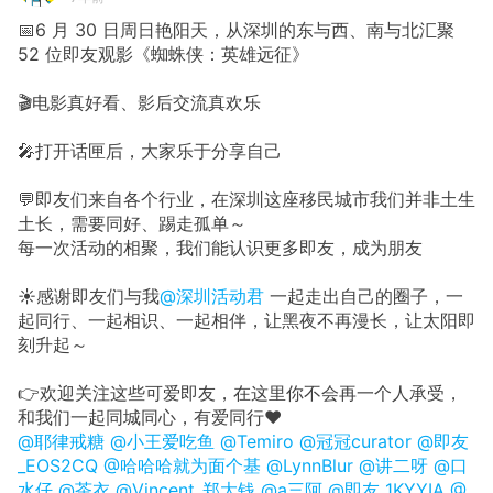
📅6 月 30 日周日艳阳天，从深圳的东与西、南与北汇聚
52 位即友观影《蜘蛛侠：英雄远征》
🎬电影真好看、影后交流真欢乐
🎤打开话匣后，大家乐于分享自己
💬即友们来自各个行业，在深圳这座移民城市我们并非土生
土长，需要同好、踢走孤单～
每一次活动的相聚，我们能认识更多即友，成为朋友
☀️感谢即友们与我
@深圳活动君
一起走出自己的圈子，一
起同行、一起相识、一起相伴，让黑夜不再漫长，让太阳即
刻升起～
👉欢迎关注这些可爱即友，在这里你不会再一个人承受，
和我们一起同城同心，有爱同行❤️
@耶律戒糖
@小王爱吃鱼
@Temiro
@冠冠curator
@即友
_EOS2CQ
@哈哈哈就为面个基
@LynnBlur
@讲二呀
@口
水仔
@茶衣
@Vincent_郑大钱
@a三阿
@即友_1KYYIA
@