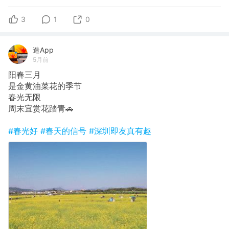
3
1
0
造App
5月前
阳春三月
是金黄油菜花的季节
春光无限
周末宜赏花踏青🚗
#春光好
#春天的信号
#深圳即友真有趣