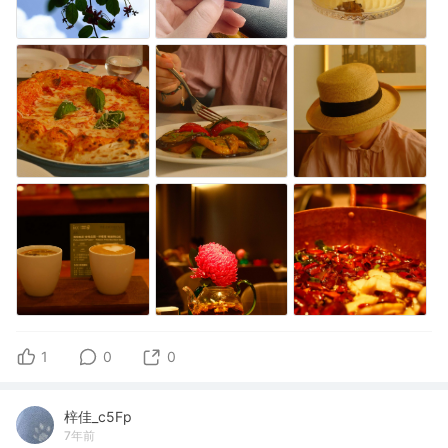
1
0
0
梓佳_c5Fp
7年前