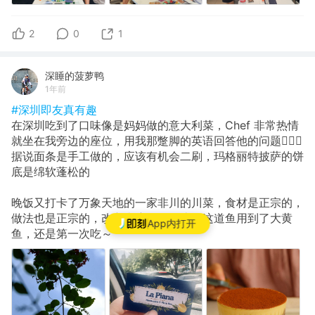
2
0
1
深睡的菠萝鸭
1年前
#深圳即友真有趣
在深圳吃到了口味像是妈妈做的意大利菜，Chef 非常热情
就坐在我旁边的座位，用我那蹩脚的英语回答他的问题🙋🏻‍♀️
据说面条是手工做的，应该有机会二刷，玛格丽特披萨的饼
底是绵软蓬松的
晚饭又打卡了万象天地的一家非川的川菜，食材是正宗的，
做法也是正宗的，改良痕迹明显，比如这道鱼用到了大黄
App内打开
鱼，还是第一次吃～