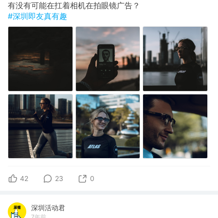
有没有可能在扛着相机在拍眼镜广告？
#深圳即友真有趣
42
23
0
深圳活动君
7年前