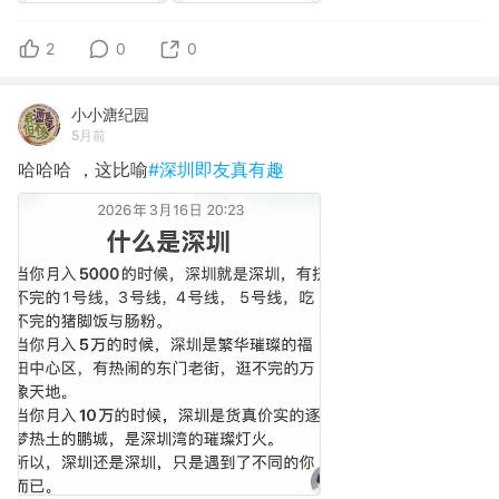
2
0
0
小小溏纪园
5月前
哈哈哈 ，这比喻
#深圳即友真有趣