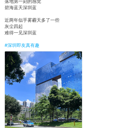
落地第一刻的感觉
碧海蓝天深圳蓝
近两年似乎雾霾天多了一些
灰尘四起
难得一见深圳蓝
#深圳即友真有趣