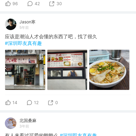
96
42
30
Jason寒
5年前
应该是潮汕人才会懂的东西了吧，找了很久
#深圳即友真有趣
14
12
0
北国桑麻
3年前
有人来看过可爱的鸭鸭么
#深圳即友真有趣