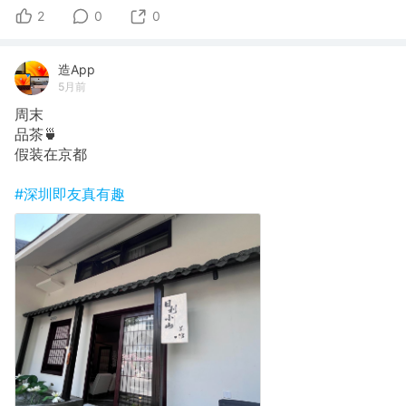
2
0
0
造App
5月前
周末
品茶🍵
假装在京都
#深圳即友真有趣