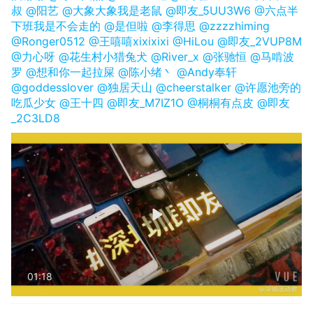
叔
@阳艺
@大象大象我是老鼠
@即友_5UU3W6
@六点半
下班我是不会走的
@是但啦
@李得思
@zzzzhiming
@Ronger0512
@王嘻嘻xixixixi
@HiLou
@即友_2VUP8M
@力心呀
@花生村小猎兔犬
@River_x
@张驰恒
@马啃波
罗
@想和你一起拉屎
@陈小绪丶
@Andy奉轩
@goddesslover
@独居天山
@cheerstalker
@许愿池旁的
吃瓜少女
@王十四
@即友_M7IZ1O
@桐桐有点皮
@即友
_2C3LD8
01:18