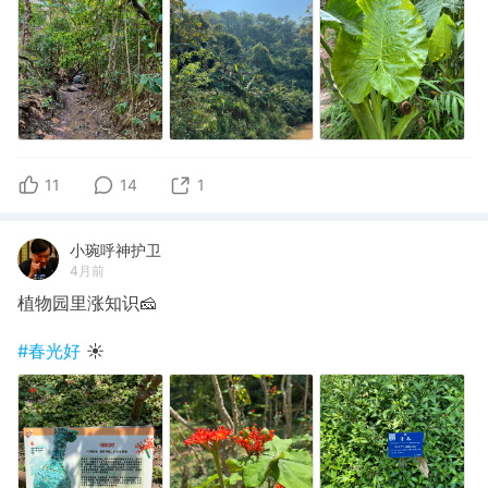
11
14
1
小琬呼神护卫
4月前
植物园里涨知识🧀
#春光好
☀️