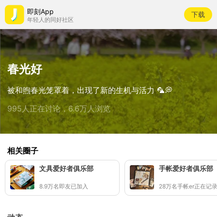
即刻App
下载
年轻人的同好社区
春光好
被和煦春光笼罩着，出现了新的生机与活力 🦜💭
995人正在讨论，6.6万人浏览
相关圈子
文具爱好者俱乐部
手帐爱好者俱乐部
8.9万名即友已加入