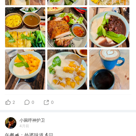
2
0
0
小琬呼神护卫
4月前
午餐🥣：外婆味道👵🏻