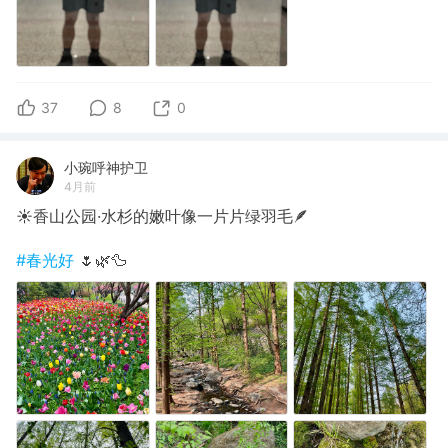
37
8
0
小琬呼神护卫
4月前
☀️香山公园·水杉的嫩叶像一片片绿羽毛🪶
#春光好
🌷🌿🦆