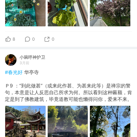
8
0
0
小琬呼神护卫
3月前
#春光好
华亭寺
Ｐ9 ：“到此做甚”（或来此作甚、为甚来此等）是禅宗的警
句，本意是让人反思自己所求为何。所以看到这种匾额，肯
定是到了佛教建筑，毕竟道教可能也懒得问你，爱来不来。