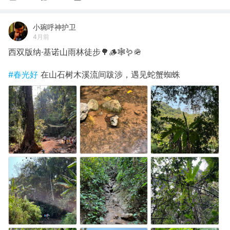
小琬呼神护卫
4月前
西双版纳·基诺山雨林徒步🌳🪵🕸️🪱🪖
#春光好
在山石树木溪流间跋涉，遇见蛇蟹蜘蛛