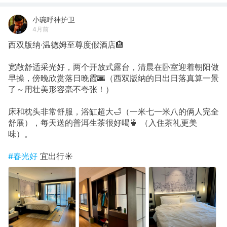
小琬呼神护卫
4月前
西双版纳·温德姆至尊度假酒店🏨
宽敞舒适采光好，两个开放式露台，清晨在卧室迎着朝阳做
早操，傍晚欣赏落日晚霞🌆（西双版纳的日出日落真算一景
了～用壮美形容毫不夸张！）
床和枕头非常舒服，浴缸超大🛁（一米七一米八的俩人完全
舒展），每天送的普洱生茶很好喝🍵 （入住茶礼更美
味）。
#春光好
宜出行☀️