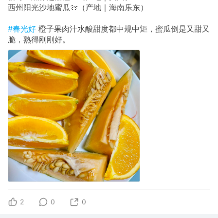
西州阳光沙地蜜瓜🍈（产地｜海南乐东）
#春光好
橙子果肉汁水酸甜度都中规中矩，蜜瓜倒是又甜又
脆，熟得刚刚好。
2
0
0