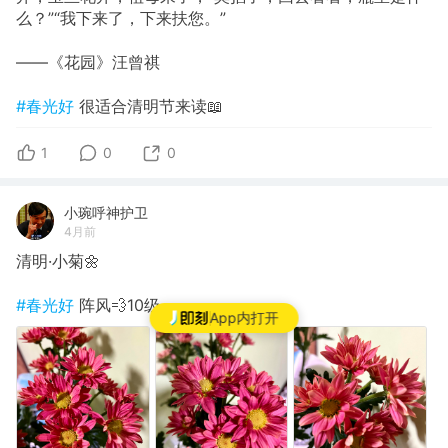
么？”“我下来了，下来扶您。”
——《花园》汪曾祺
#春光好
很适合清明节来读📖
1
0
0
小琬呼神护卫
4月前
清明·小菊🌼
#春光好
阵风💨10级
App内打开