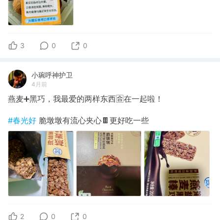
3
0
0
小琬呼神护卫
4月前
燕麦➕黑巧，我最爱的两样东西🈴在一起啦！
#春光好
脆墩墩有流心夹心🍫更好吃一些
2
0
0