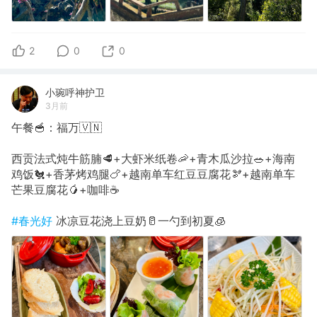
2
0
0
小琬呼神护卫
3月前
午餐🥣：福万🇻🇳
西贡法式炖牛筋腩🥩+大虾米纸卷🦐+青木瓜沙拉🥗+海南
鸡饭🐔+香茅烤鸡腿🍗+越南单车红豆豆腐花🫘+越南单车
芒果豆腐花🥭+咖啡☕️
#春光好
冰凉豆花浇上豆奶🥛一勺到初夏🧊