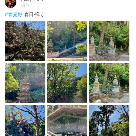
3月前
#春光好
春日·禅寺