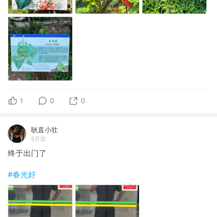
1
0
0
耿直小壮
5月前
终于出门了
#春光好