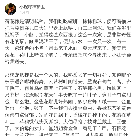
小琬呼神护卫
4月前
荷花像是清明栽种。我们吃吃螺蛳，抹抹柳球，便可看佃户
把马粪倒在几口大缸里盘上藕秧，再盖上河泥。我们在泥里
找蚬子，小虾，觉得这些东西搬了这么一次家，是非常奇怪
有趣的事。缸里泥晒干了，便加点水，一次又一次，有一
天，紫红色的小嘴子冒出来了水面，夏天就来了。赞美第一
朵花。荷叶上哗啦哗响了，母亲便把雨伞寻出来，小莲子会
给我送去。
那棵龙爪槐是我一个人的。我熟悉它的一切好处，知道哪个
枝子适合哪种姿势。云从树叶间过去。壁虎在葡萄上爬。杏
子熟了。何首乌的藤爬上石笋了，石笋那么黑。蜘蛛网上一
只苍蝇。蜘蛛呢？花天牛半天吃了一片叶子，这叶子有点甜
么，那么嫩。金雀花那儿好热闹，多少蜜蜂！啵——，金鱼
吐出一个泡，破了，下午我们去捞金鱼虫。香橼花蒂的黄色
仿佛有点忧郁，别的花是飘下，香橼花是掉下的，花落在草
叶上，草稍微低头又弹起。大伯母掐了枝珠兰戴上，回去
了。大伯母的女儿，堂姐姐看金鱼，看见了自己。石榴花
开，玉兰花开，祖母来了，“莫掐了，回去看看，瓶里是什