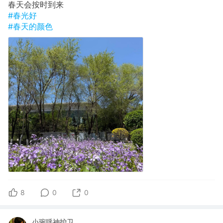
春天会按时到来
#春光好
#春天的颜色
8
0
0
小琬呼神护卫