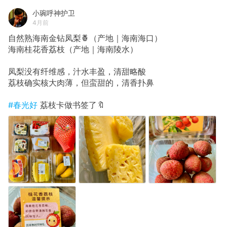
小琬呼神护卫
4月前
自然熟海南金钻凤梨🍍（产地｜海南海口）
海南桂花香荔枝（产地｜海南陵水）
凤梨没有纤维感，汁水丰盈，清甜略酸
荔枝确实核大肉薄，但蛮甜的，清香扑鼻
#春光好
荔枝卡做书签了🔖