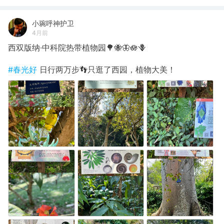
小琬呼神护卫
4月前
西双版纳·中科院热带植物园🌳🐝🦋🪷🪻
#春光好
日行两万步👣只逛了西园，植物大美！