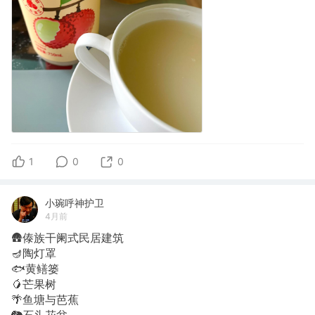
1
0
0
小琬呼神护卫
4月前
🛖傣族干阑式民居建筑
🪔陶灯罩
🐟黄鳝篓
🥭芒果树
🌴鱼塘与芭蕉
🐘石头花盆