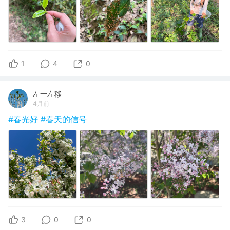
1
4
0
左一左移
4月前
#春光好
#春天的信号
3
0
0