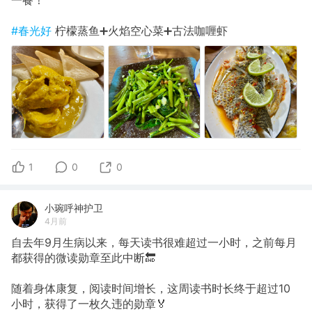
一餐！
#春光好
柠檬蒸鱼➕火焰空心菜➕古法咖喱虾
1
0
0
小琬呼神护卫
4月前
自去年9月生病以来，每天读书很难超过一小时，之前每月
都获得的微读勋章至此中断🔚
随着身体康复，阅读时间增长，这周读书时长终于超过10
小时，获得了一枚久违的勋章🏅