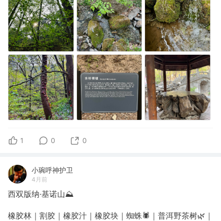
1
0
0
小琬呼神护卫
4月前
西双版纳·基诺山⛰️
橡胶林｜割胶｜橡胶汁｜橡胶块｜蜘蛛🕷️｜普洱野茶树🌿｜