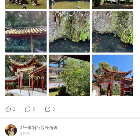
2
0
0
4平米阳台台长兔酱
3月前