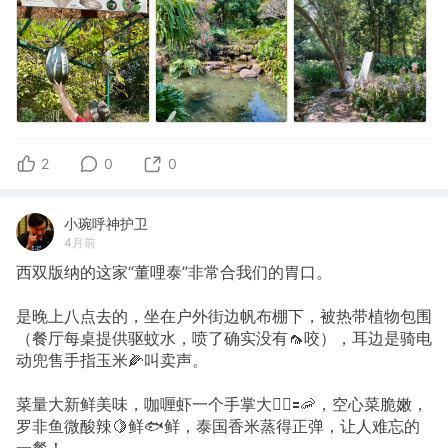
2
0
0
小琬呼神护卫
4月前
西双版纳的这家“董哩泰”非常合我们的胃口。
是晚上八点去的，坐在户外街边帆布棚下，被热带植物包围
（餐厅每桌提供驱蚊水，喷了确实没有🦟咬），耳边是骑电
动兜售手指玉米🌽叫卖声。
菜量大新鲜美味，咖喱虾一个手掌大🖐🏻🟰🦐，空心菜脆嫩，
罗非鱼微酸辣🍋鲜🐟鲜，泰国香米蒸得正弹，让人难忘的