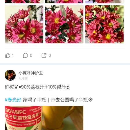
1
0
0
小琬呼神护卫
4月前
鲜榨🍹🟰90%荔枝汁➕10%梨汁🍐
#春光好
家喝了半瓶｜带去公园喝了半瓶☀️