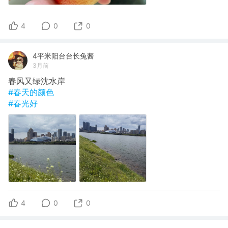
4
0
0
4平米阳台台长兔酱
3月前
春风又绿沈水岸
#春天的颜色
#春光好
4
0
0