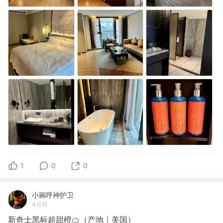
1
0
0
小琬呼神护卫
4月前
新奇士黑标超甜橙🍊（产地｜美国）