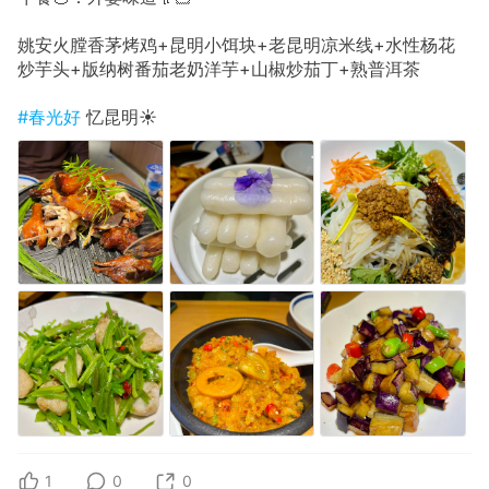
姚安火膛香茅烤鸡+昆明小饵块+老昆明凉米线+水性杨花
炒芋头+版纳树番茄老奶洋芋+山椒炒茄丁+熟普洱茶
#春光好
忆昆明☀️
1
0
0