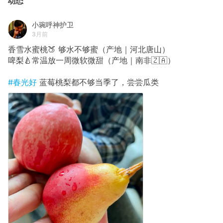
动态
小琬呼神护卫
3月前
香雪水蜜桃🍑 够水不够蜜（产地｜河北唐山）
啤梨🍐常温放一周微软微甜（产地｜南非🇿🇦）
#春光好
蓝莓桃梨都不够当季了，尝尝瓜类