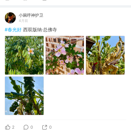
小琬呼神护卫
4月前
#春光好
西双版纳·总佛寺
2
0
0