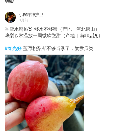
动态
小琬呼神护卫
3月前
香雪水蜜桃🍑 够水不够蜜（产地｜河北唐山）
啤梨🍐常温放一周微软微甜（产地｜南非🇿🇦）
#春光好
蓝莓桃梨都不够当季了，尝尝瓜类