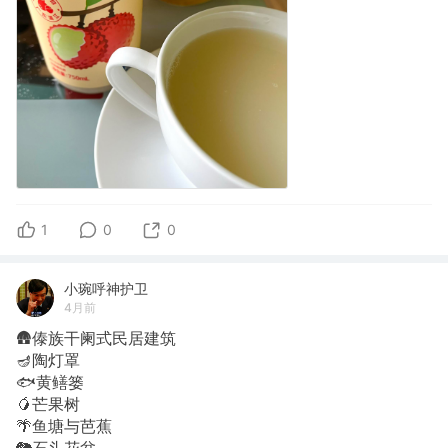
1
0
0
小琬呼神护卫
4月前
🛖傣族干阑式民居建筑
🪔陶灯罩
🐟黄鳝篓
🥭芒果树
🌴鱼塘与芭蕉
🐘石头花盆