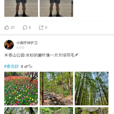
37
8
0
小琬呼神护卫
4月前
☀️香山公园·水杉的嫩叶像一片片绿羽毛🪶
#春光好
🌷🌿🦆