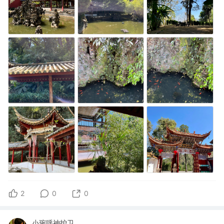
2
0
0
小琬呼神护卫