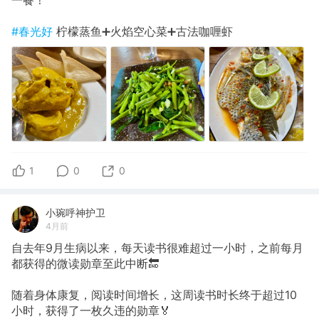
一餐！
#春光好
柠檬蒸鱼➕火焰空心菜➕古法咖喱虾
1
0
0
小琬呼神护卫
4月前
自去年9月生病以来，每天读书很难超过一小时，之前每月
都获得的微读勋章至此中断🔚
随着身体康复，阅读时间增长，这周读书时长终于超过10
小时，获得了一枚久违的勋章🏅