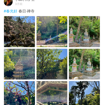
3月前
#春光好
春日·禅寺