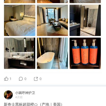
1
0
0
小琬呼神护卫
4月前
新奇士黑标超甜橙🍊（产地｜美国）