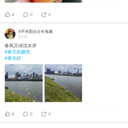
4
0
0
4平米阳台台长兔酱
3月前
春风又绿沈水岸
#春天的颜色
#春光好
4
0
0