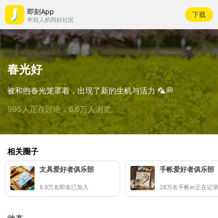
即刻App
下载
年轻人的同好社区
春光好
被和煦春光笼罩着，出现了新的生机与活力 🦜💭
995人正在讨论，6.6万人浏览
相关圈子
文具爱好者俱乐部
手帐爱好者俱乐部
8.9万名即友已加入