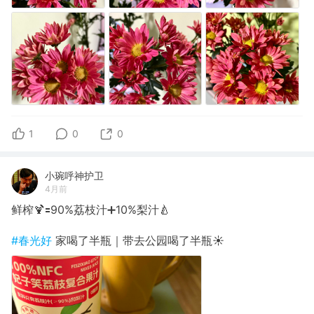
1
0
0
小琬呼神护卫
4月前
鲜榨🍹🟰90%荔枝汁➕10%梨汁🍐
#春光好
家喝了半瓶｜带去公园喝了半瓶☀️