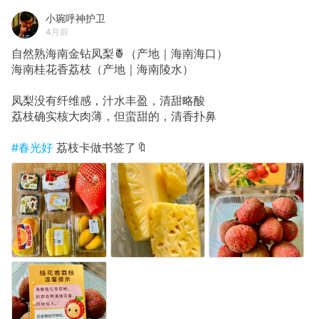
小琬呼神护卫
4月前
自然熟海南金钻凤梨🍍（产地｜海南海口）
海南桂花香荔枝（产地｜海南陵水）
凤梨没有纤维感，汁水丰盈，清甜略酸
荔枝确实核大肉薄，但蛮甜的，清香扑鼻
#春光好
荔枝卡做书签了🔖