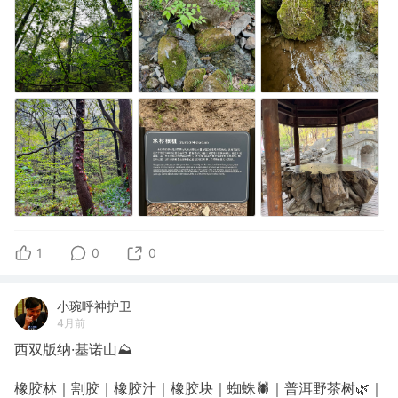
1
0
0
小琬呼神护卫
4月前
西双版纳·基诺山⛰️
橡胶林｜割胶｜橡胶汁｜橡胶块｜蜘蛛🕷️｜普洱野茶树🌿｜