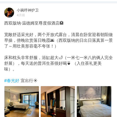
小琬呼神护卫
4月前
西双版纳·温德姆至尊度假酒店🏨
宽敞舒适采光好，两个开放式露台，清晨在卧室迎着朝阳做
早操，傍晚欣赏落日晚霞🌆（西双版纳的日出日落真算一景
了～用壮美形容毫不夸张！）
床和枕头非常舒服，浴缸超大🛁（一米七一米八的俩人完全
舒展），每天送的普洱生茶很好喝🍵 （入住茶礼更美
味）。
#春光好
宜出行☀️