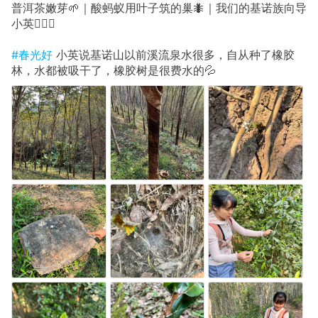
普洱茶嫩芽🌱｜酸蚂蚁用叶子筑的巢🐜｜我们的基诺族向导
小英💁🏻‍♀️
#春光好
小英说基诺山以前溪流泉水很多，自从种了橡胶
林，水都被吸干了，橡胶树是很费水的💦