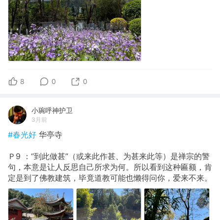
8
0
0
小琬呼神护卫
3月前
#春光好
华亭寺
Ｐ9 ：“到此做甚”（或来此作甚、为甚来此等）是禅宗的警
句，本意是让人反思自己所求为何。所以看到这种匾额，肯
定是到了佛教建筑，毕竟道教可能也懒得问你，爱来不来。