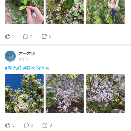
1
4
0
左一左移
4月前
#春光好
#春天的信号
3
0
0