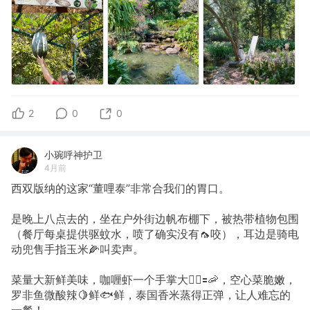
2
0
0
小琬呼神护卫
4月前
西双版纳的这家“董哩泰”非常合我们的胃口。
是晚上八点去的，坐在户外街边帆布棚下，被热带植物包围
（餐厅每桌提供驱蚊水，喷了确实没有🦟咬），耳边是骑电
动兜售手指玉米🌽叫卖声。
菜量大新鲜美味，咖喱虾一个手掌大🖐🏻🟰🦐，空心菜脆嫩，
罗非鱼微酸辣🍋鲜🐟鲜，泰国香米蒸得正弹，让人难忘的