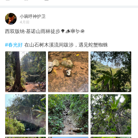
小琬呼神护卫
4月前
西双版纳·基诺山雨林徒步🌳🪵🕸️🪱🪖
#春光好
在山石树木溪流间跋涉，遇见蛇蟹蜘蛛