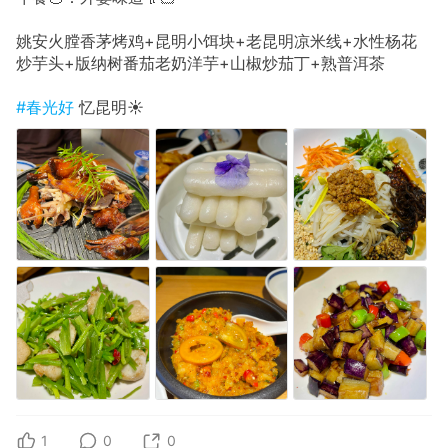
姚安火膛香茅烤鸡+昆明小饵块+老昆明凉米线+水性杨花
炒芋头+版纳树番茄老奶洋芋+山椒炒茄丁+熟普洱茶
#春光好
忆昆明☀️
1
0
0