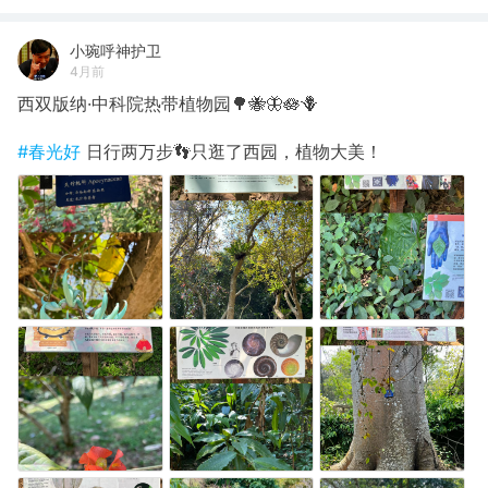
小琬呼神护卫
4月前
西双版纳·中科院热带植物园🌳🐝🦋🪷🪻
#春光好
日行两万步👣只逛了西园，植物大美！