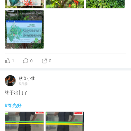
1
0
0
耿直小壮
5月前
终于出门了
#春光好