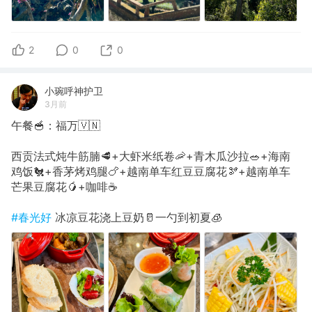
2
0
0
小琬呼神护卫
3月前
午餐🥣：福万🇻🇳
西贡法式炖牛筋腩🥩+大虾米纸卷🦐+青木瓜沙拉🥗+海南
鸡饭🐔+香茅烤鸡腿🍗+越南单车红豆豆腐花🫘+越南单车
芒果豆腐花🥭+咖啡☕️
#春光好
冰凉豆花浇上豆奶🥛一勺到初夏🧊