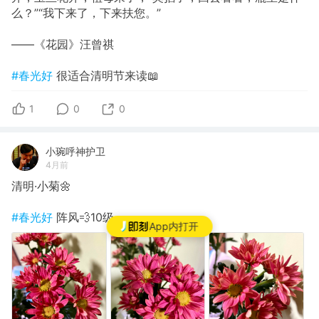
么？”“我下来了，下来扶您。”
——《花园》汪曾祺
#春光好
很适合清明节来读📖
1
0
0
小琬呼神护卫
4月前
清明·小菊🌼
#春光好
阵风💨10级
App内打开