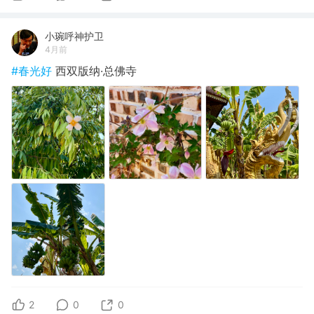
小琬呼神护卫
4月前
#春光好
西双版纳·总佛寺
2
0
0