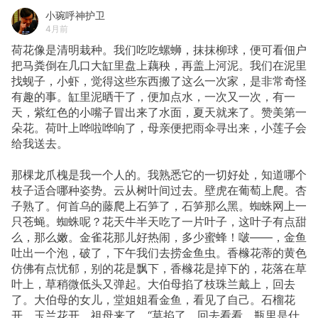
小琬呼神护卫
4月前
荷花像是清明栽种。我们吃吃螺蛳，抹抹柳球，便可看佃户
把马粪倒在几口大缸里盘上藕秧，再盖上河泥。我们在泥里
找蚬子，小虾，觉得这些东西搬了这么一次家，是非常奇怪
有趣的事。缸里泥晒干了，便加点水，一次又一次，有一
天，紫红色的小嘴子冒出来了水面，夏天就来了。赞美第一
朵花。荷叶上哗啦哗响了，母亲便把雨伞寻出来，小莲子会
给我送去。
那棵龙爪槐是我一个人的。我熟悉它的一切好处，知道哪个
枝子适合哪种姿势。云从树叶间过去。壁虎在葡萄上爬。杏
子熟了。何首乌的藤爬上石笋了，石笋那么黑。蜘蛛网上一
只苍蝇。蜘蛛呢？花天牛半天吃了一片叶子，这叶子有点甜
么，那么嫩。金雀花那儿好热闹，多少蜜蜂！啵——，金鱼
吐出一个泡，破了，下午我们去捞金鱼虫。香橼花蒂的黄色
仿佛有点忧郁，别的花是飘下，香橼花是掉下的，花落在草
叶上，草稍微低头又弹起。大伯母掐了枝珠兰戴上，回去
了。大伯母的女儿，堂姐姐看金鱼，看见了自己。石榴花
开，玉兰花开，祖母来了，“莫掐了，回去看看，瓶里是什