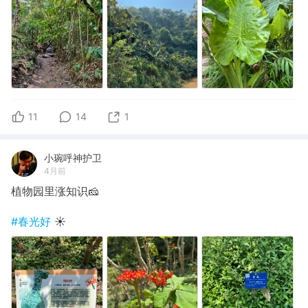
11
14
1
小琬呼神护卫
4月前
植物园里涨知识🧀
#春光好
☀️