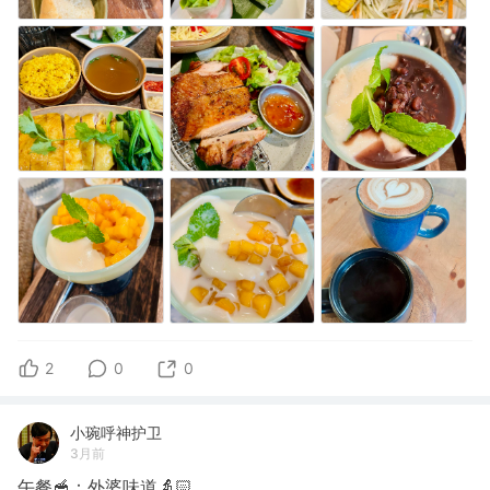
2
0
0
小琬呼神护卫
3月前
午餐🥣：外婆味道👵🏻