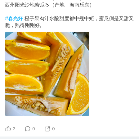
西州阳光沙地蜜瓜🍈（产地｜海南乐东）
#春光好
橙子果肉汁水酸甜度都中规中矩，蜜瓜倒是又甜又
脆，熟得刚刚好。
2
0
0