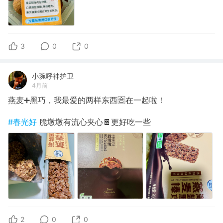
3
0
0
小琬呼神护卫
4月前
燕麦➕黑巧，我最爱的两样东西🈴在一起啦！
#春光好
脆墩墩有流心夹心🍫更好吃一些
2
0
0