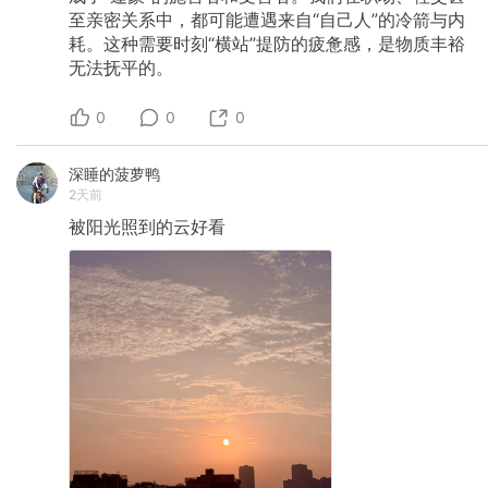
至亲密关系中，都可能遭遇来自“自己人”的冷箭与内
耗。这种需要时刻“横站”提防的疲惫感，是物质丰裕
无法抚平的。
0
0
0
深睡的菠萝鸭
2天前
被阳光照到的云好看