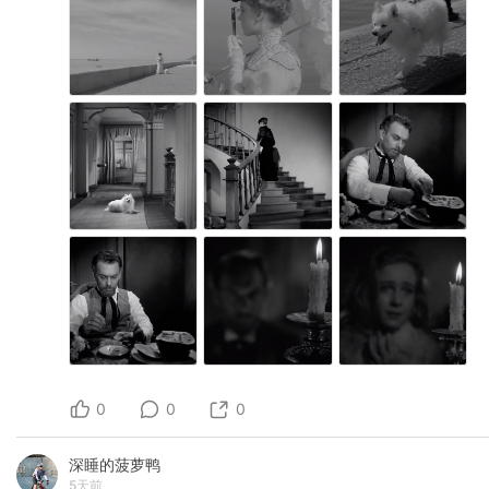
0
0
0
深睡的菠萝鸭
5天前