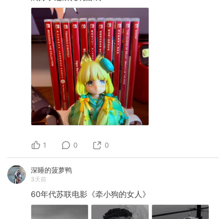
1
0
0
深睡的菠萝鸭
3天前
60年代苏联电影《牵小狗的女人》