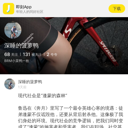
即刻App
下载
年轻人的同好社区
深睡的菠萝鸭
68
131
2
关注
被关注
夸夸
BRM小菜鸭一枚
深睡的菠萝鸭
1天前
现代社会是“逢蒙的森林”
鲁迅在《奔月》里写了一个最令英雄心寒的境遇：徒
弟逢蒙不仅诋毁他，还要从背后射杀他。这像极了我
们身处的环境。现代社会的竞争逻辑，把我们同时变
成了“逢蒙”的施害者和受害者。我们在职场、社交甚