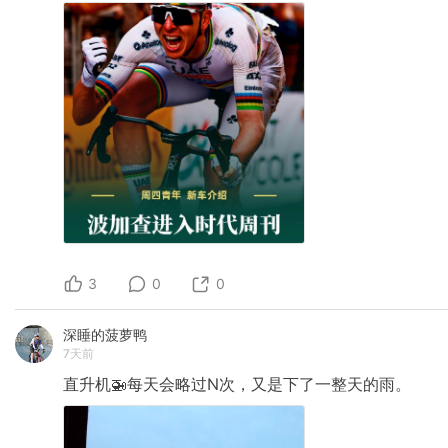
3
0
0
深睡的菠萝鸭
7天前
直升机🚁每天会略过N次，又是下了一整天的雨。