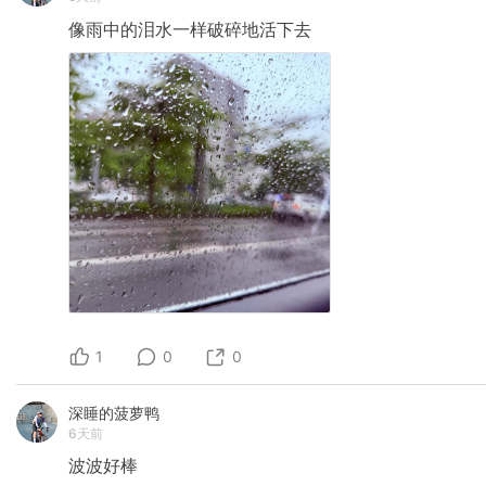
像雨中的泪水一样破碎地活下去
1
0
0
深睡的菠萝鸭
6天前
波波好棒