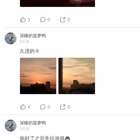
3
0
0
深睡的菠萝鸭
2天前
久违的🌞
4
0
0
深睡的菠萝鸭
2天前
病好了之后先玩游戏🎮