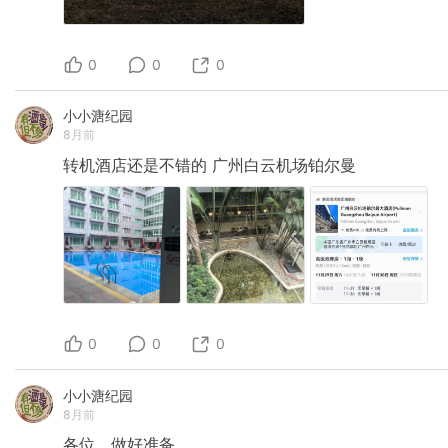
0
0
0
小小溏纪园
8月前
转机酒店还是不错的
广州白云机场铂尔曼
0
0
0
小小溏纪园
8月前
各位，做好准备