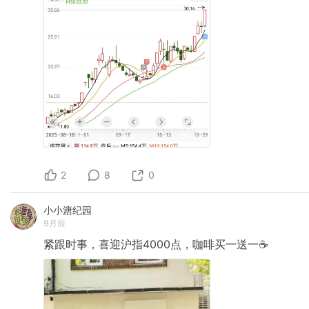
2
8
0
小小溏纪园
9月前
紧跟时事，喜迎沪指4000点，咖啡买一送一☕