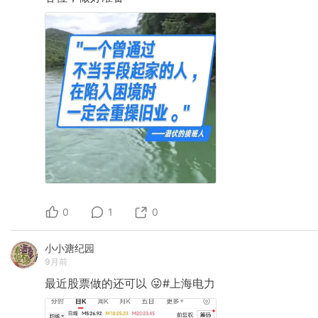
0
1
0
小小溏纪园
9月前
最近股票做的还可以
😜#上海电力