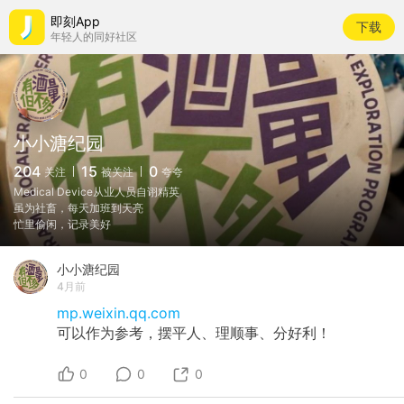
即刻App
下载
年轻人的同好社区
小小溏纪园
204
15
0
关注
被关注
夸夸
Medical Device从业人员自诩精英
虽为社畜，每天加班到天亮
忙里偷闲，记录美好
小小溏纪园
4月前
mp.weixin.qq.com
可以作为参考，摆平人、理顺事、分好利！
0
0
0