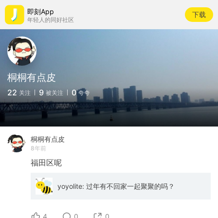
即刻App
下载
年轻人的同好社区
桐桐有点皮
22
9
0
关注
被关注
夸夸
桐桐有点皮
8年前
福田区呢
yoyolite: 过年有不回家一起聚聚的吗？
4
0
0