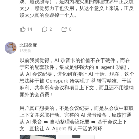
戏、短视频等），是因为现实里的物理世界中正反馈
太少，感觉努力了也没用，从这个意义上来说，正反
馈太少真的会毁掉一个人。
14
2
0
北国桑麻
15天前
以前我就觉得，AI
录音卡的价值不在于硬件，而在
于它的配套软件，集成足够强大的
ai
agent
功能，
从
AI
会议纪要，进化到直接让
AI
干活。现在，这个
想法终于被
Genspark
给实现了
✌️
转写精准、干活
麻利、共享所有会议和项目上下文，而且还不用缴纳
额外的会员费！
用户真正想要的，不是会议纪要，而是从会议中获取
上下文并采取行动。完整的
AI
录音设备，应该打通
从
AI
录音
➡️
自动整理会议纪要
➡️
基于会议上下
文，直接让
AI
Agent
帮人干活的闭环