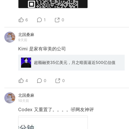
6
1
0
北国桑麻
9天前
Kimi
是家有审美的公司
超额融资35亿美元，月之暗面逼近500亿估值
4
0
0
北国桑麻
10天前
Codex
又重置了。。。。🤣网友神评