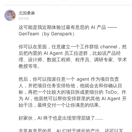
北国桑麻
00:09
这可能是我近期体验过最有意思的
AI
产品
——
GenTeam（by
Genspark）
你可以在里面，任意建立一个工作群组
channel，然
后把内置的
AI
Agent
员工拉进群，比如说产品经
理、设计师、数据工程师、程序员、调研专家、学术
教授等等。
然后，你可以指派任意一个
agent
作为项目负责
人，并把项目任务安排给他，他就会去和你确认目
标，再把一个比较大的项目拆成更细分的
ToDo。作
为
AI，他居然可以帮你安排群里的其他
AI
Agent
开
始干活，最终交付一个让你满意的结果。
好家伙，AI
终于也是出现管理层级了……
非常有意思的是，AI
们对于彼此的产出，还可以互