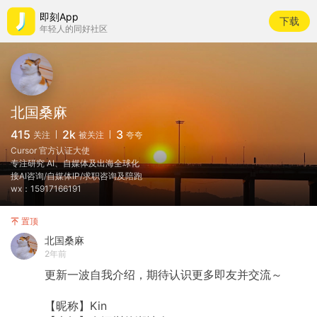
即刻App
下载
年轻人的同好社区
北国桑麻
415
2k
3
关注
被关注
夸夸
Cursor 官方认证大使
专注研究 AI、自媒体及出海全球化
接AI咨询/自媒体IP/求职咨询及陪跑
wx：15917166191
置顶
北国桑麻
2年前
更新一波自我介绍，期待认识更多即友并交流～
【昵称】Kin