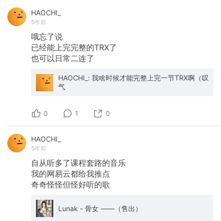
HAOCHI_
5年前
哦忘了说
已经能上完完整的TRX了
也可以日常二连了
HAOCHI_: 我啥时候才能完整上完一节TRX啊（叹
气
0
1
0
HAOCHI_
5年前
自从听多了课程套路的音乐
我的网易云都给我推点
奇奇怪怪但怪好听的歌
Lunak - 骨女 ——（售出）