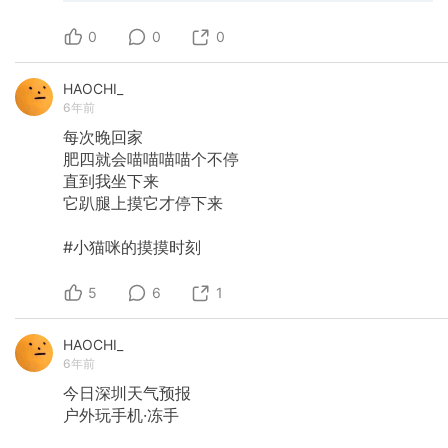
0
0
0
HAOCHI_
6年前
每次晚回家
肥四就会喵喵喵喵个不停
直到我坐下来
它趴腿上摸它才停下来
#小猫咪的摸摸时刻
5
6
1
HAOCHI_
6年前
今日深圳天气预报
户外玩手机·冻手