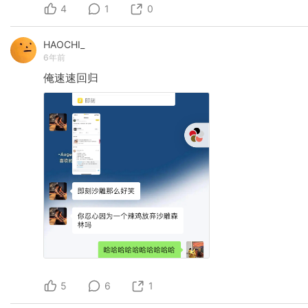
4
1
0
HAOCHI_
6年前
俺速速回归
5
6
1