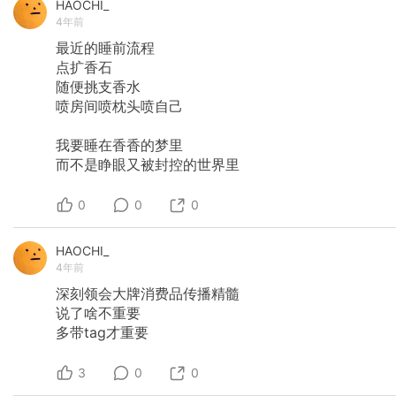
HAOCHI_
4年前
最近的睡前流程
点扩香石
随便挑支香水
喷房间喷枕头喷自己
我要睡在香香的梦里
而不是睁眼又被封控的世界里
0
0
0
HAOCHI_
4年前
深刻领会大牌消费品传播精髓
说了啥不重要
多带tag才重要
3
0
0