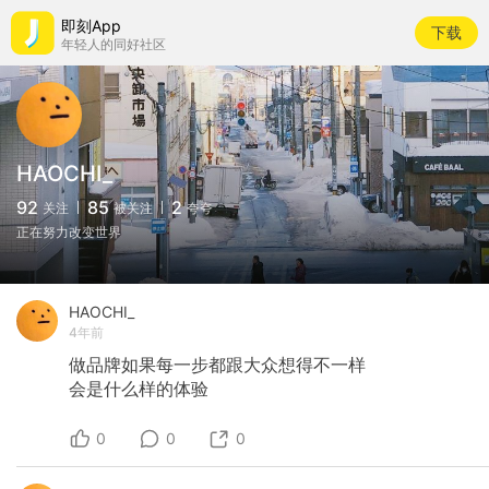
即刻App
下载
年轻人的同好社区
HAOCHI_
92
85
2
关注
被关注
夸夸
正在努力改变世界
HAOCHI_
4年前
做品牌如果每一步都跟大众想得不一样
会是什么样的体验
0
0
0