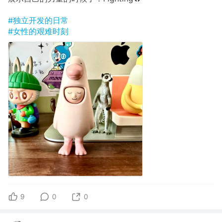
#独立开发的日常
#女性的艰难时刻
9
0
0