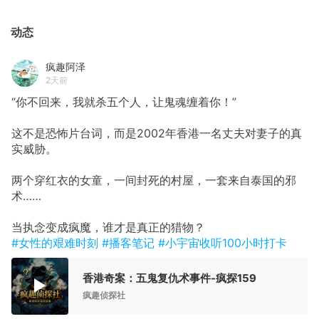
动态
疯趣阿泽
2天前
“你不回来，我就杀五个人，让鬼魂缠着你！”
这不是恐怖片台词，而是2002年香港一名丈夫对妻子的真
实威胁。
两个穿红衣的女童，一间封死的村屋，一套来自泰国的邪
术……
当执念变成疯魔，谁才是真正的猎物？
#女性的艰难时刻
#播客笔记
#小宇宙收听100小时打卡
香港奇案：五鬼复仇术事件-疯探159
疯趣侦探社