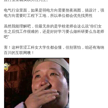
电气行业里面，如果是弱电方向需要熬夜画图，搞设计，强
电方向需要盯工程下工地，所以单位都会优先找男性
虽然我能理解吧，但最无奈的是学校老师会这么说“你们女
生之后找工作很难的，还是好好学习要么做科研要么当老师
吧”
害！这种苦涩工科女大学生都会懂，但别害怕，咱还有海纳
百川的互联网噢！