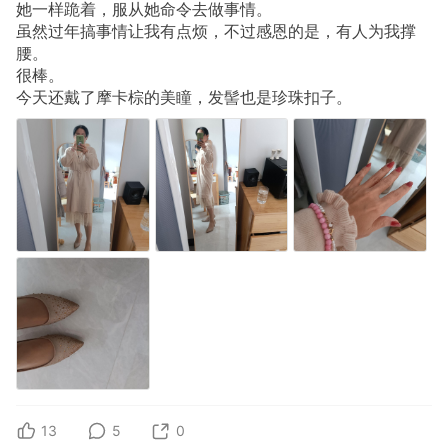
她一样跪着，服从她命令去做事情。
虽然过年搞事情让我有点烦，不过感恩的是，有人为我撑
腰。
很棒。
今天还戴了摩卡棕的美瞳，发髻也是珍珠扣子。
13
5
0