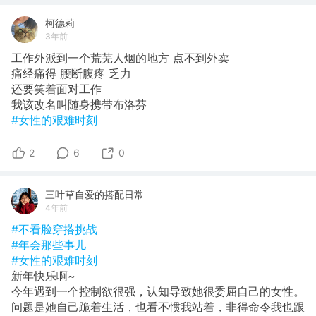
柯德莉
3年前
工作外派到一个荒芜人烟的地方 点不到外卖
痛经痛得 腰断腹疼 乏力
还要笑着面对工作
我该改名叫随身携带布洛芬
#女性的艰难时刻
2
6
0
三叶草自爱的搭配日常
4年前
#不看脸穿搭挑战
#年会那些事儿
#女性的艰难时刻
新年快乐啊~
今年遇到一个控制欲很强，认知导致她很委屈自己的女性。
问题是她自己跪着生活，也看不惯我站着，非得命令我也跟