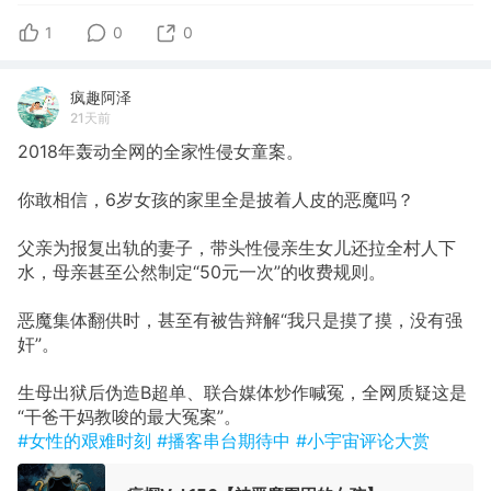
1
0
0
疯趣阿泽
21天前
2018年轰动全网的全家性侵女童案。
你敢相信，6岁女孩的家里全是披着人皮的恶魔吗？
父亲为报复出轨的妻子，带头性侵亲生女儿还拉全村人下
水，母亲甚至公然制定“50元一次”的收费规则。
恶魔集体翻供时，甚至有被告辩解“我只是摸了摸，没有强
奸”。
生母出狱后伪造B超单、联合媒体炒作喊冤，全网质疑这是
“干爸干妈教唆的最大冤案”。
#女性的艰难时刻
#播客串台期待中
#小宇宙评论大赏