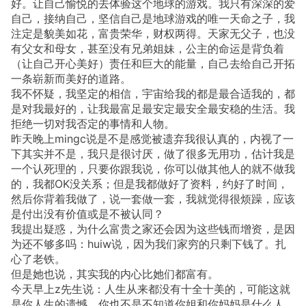
好。让自己愉悦的去体验这个地球的游戏。我只有深深的爱
自己，接纳自己，坚信自己是地球游戏的唯一天命之子，我
注定是貌美如花，富贵荣华，财权两得。天家无父子，也没
有父女和母女，甚至没有兄弟姐妹，公主的命运是背负着
（让自己开心美好）责任和巨大的能量，自己去给自己开拓
一条崭新而美好的道路。
我不怀疑，我坚定的相信，宇宙给我的都是最合适我的，都
是对我最好的，让我最富足最安定最安全最安稳的生活。我
拒绝一切对我否定的事情和人物。
昨天晚上mingc说是不是感觉被遗弃我很认真的，内视了一
下其实并不是，我只是很讨厌，做了很多无用功，估计我是
一个认死理的，只要你跟我说，你可以做其他人的就不做我
的，我都OK没关系；但是我都做好了资料，约好了时间，
然后你背着我做了，说一套做一套，我就觉得很烦躁，应该
是付出没有价值或是不被认同？
我提出疑惑，为什么富贵之家还会因为这些钱而增资，是因
为还不够多吗：huiw说，因为我们家穷的只剩下钱了。扎
心了老铁。
但是她也说，其实我的内心比她们都富有。
今天早上z先生说：人生从来都没有十全十美的，可能这就
是你人生的遗憾，你也不是不知道你姐和你妈妈是什么人。