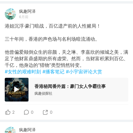
疯趣阿泽
6月前
港姐沉浮·豪门暗战，百亿遗产前的人性赌局！
三十年间，香港的声色场与名利场暗流涌动。
他曾偏爱颠倒众生的容颜，关之琳、李嘉欣的倾城之美，满
足了他财富鼎盛期的所有虚荣。然而，当财富积累到百亿、
千亿，他身边的“猎物”类型悄然转变。
#女性的艰难时刻
#播客笔记
#小宇宙评论大赏
香港秘闻番外篇：豪门女人争霸往事
疯趣侦探社
2
0
0
疯趣阿泽