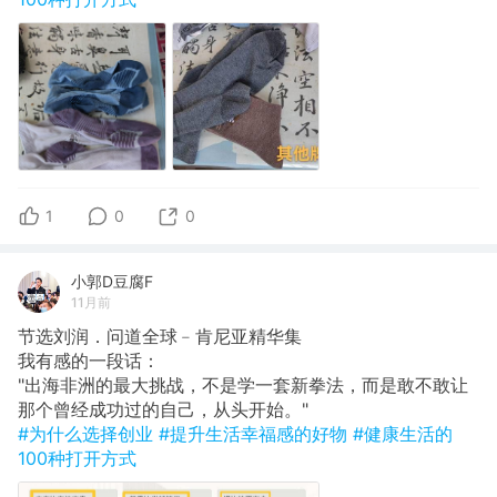
1
0
0
小郭D豆腐F
11月前
节选刘润．问道全球﹣肯尼亚精华集
​我有感的一段话：
"出海非洲的最大挑战，不是学一套新拳法，而是敢不敢让
那个曾经成功过的自己，从头开始。"
#为什么选择创业
#提升生活幸福感的好物
#健康生活的
100种打开方式