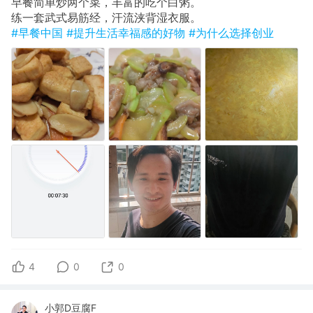
早餐简单炒两个菜，丰富的吃个白粥。
​练一套武式易筋经，汗流浃背湿衣服。
#早餐中国
#提升生活幸福感的好物
#为什么选择创业
4
0
0
小郭D豆腐F