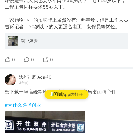
即便是保洁人员也要求年龄在56岁以下，电工55岁以下，
工程主管同样要求55岁以下。
一家购物中心的招聘牌上虽然没有注明年龄，但是工作人员
告诉记者，50岁以下的人更适合电工、安保员等岗位。
就业嬗变
0
0
0
法外狂师_Ada-张
3年前
想下载一堆高峰期地铁众生相pic轮换着当桌面强心针
App内打开
#为什么选择创业