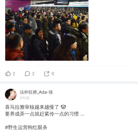
2
2
0
法外狂师_Ada-张
3年前
喜马拉雅审核越来越慢了 🤡
要养成弄一点就赶紧传一点的习惯 …
#野生运营狗红眼杀