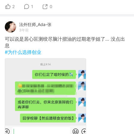
2
1
0
法外狂师_Ada-张
3年前
可以说是居心叵测绞尽脑汁揩油的过期老学姐了… 没点出
息
#为什么选择创业