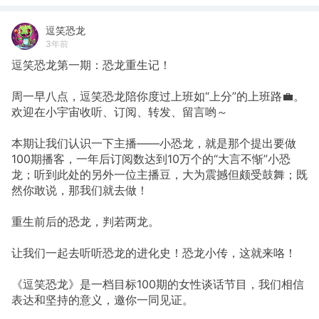
逗笑恐龙
3年前
逗笑恐龙第一期：恐龙重生记！
周一早八点，逗笑恐龙陪你度过上班如“上分”的上班路💼。
欢迎在小宇宙收听、订阅、转发、留言哟～
本期让我们认识一下主播——小恐龙，就是那个提出要做
100期播客，一年后订阅数达到10万个的“大言不惭”小恐
龙；听到此处的另外一位主播豆，大为震撼但颇受鼓舞；既
然你敢说，那我们就去做！
重生前后的恐龙，判若两龙。
让我们一起去听听恐龙的进化史！恐龙小传，这就来咯！
《逗笑恐龙》是一档目标100期的女性谈话节目，我们相信
表达和坚持的意义，邀你一同见证。