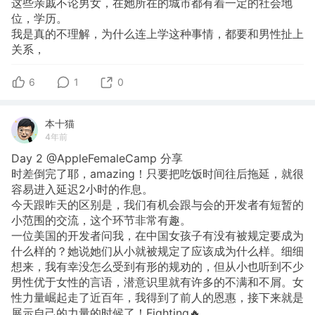
这些亲戚不论男女，在她所在的城市都有着一定的社会地
位，学历。
我是真的不理解，为什么连上学这种事情，都要和男性扯上
关系，
6
1
0
本十猫
4年前
Day 2 @AppleFemaleCamp 分享
时差倒完了耶，amazing！只要把吃饭时间往后拖延，就很
容易进入延迟2小时的作息。
今天跟昨天的区别是，我们有机会跟与会的开发者有短暂的
小范围的交流，这个环节非常有趣。
一位美国的开发者问我，在中国女孩子有没有被规定要成为
什么样的？她说她们从小就被规定了应该成为什么样。细细
想来，我有幸没怎么受到有形的规劝的，但从小也听到不少
男性优于女性的言语，潜意识里就有许多的不满和不屑。女
性力量崛起走了近百年，我得到了前人的恩惠，接下来就是
展示自己的力量的时候了！Fighting🔥