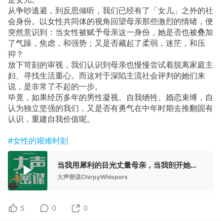
从争吵逃避，到反思倾听，我们已经有了「女儿」之外的社
会身份。以女性共同体的视角回望母亲那些激烈的情绪，便
突然意识到：当女性被赋予母亲这一身份，她是否也被叠加
了气躁，焦虑，和强势；又是否藏起了柔弱，迷茫，和压
抑？
放下苛刻的审视，我们认识到母亲也慢慢尝试着脱离家庭主
妇、寻找生活重心。而这对于深陷主流社会评判的她们来
说，是非常了不起的一步。
毕竟，如果经历多年的男性凝视、自我牺牲、婚恋束缚，自
认为独立坚强的我们，又是否有勇气在中年时期去推翻固有
认识，重建自我价值呢。
#女性的艰难时刻
当我用犀利的目光丈量母亲，当我剖开她的矛盾和局限
大声密谋ChirpyWhispers
5
0
0