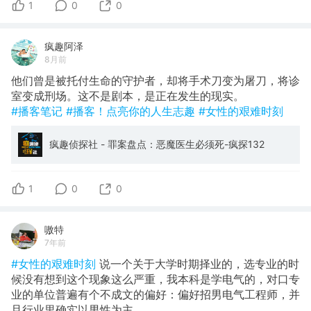
1
0
0
疯趣阿泽
8月前
他们曾是被托付生命的守护者，却将手术刀变为屠刀，将诊
室变成刑场。这不是剧本，是正在发生的现实。
#播客笔记
#播客！点亮你的人生志趣
#女性的艰难时刻
疯趣侦探社 - 罪案盘点：恶魔医生必须死-疯探132
1
0
0
嗷特
7年前
#女性的艰难时刻
说一个关于大学时期择业的，选专业的时
候没有想到这个现象这么严重，我本科是学电气的，对口专
业的单位普遍有个不成文的偏好：偏好招男电气工程师，并
且行业里确实以男性为主。