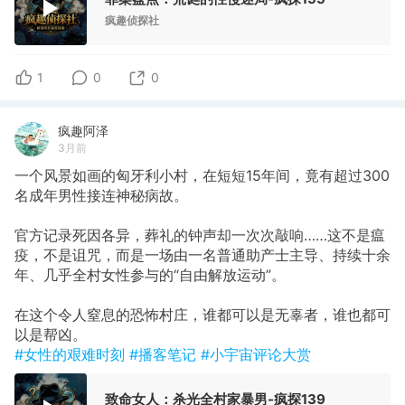
疯趣侦探社
1
0
0
疯趣阿泽
3月前
一个风景如画的匈牙利小村，在短短15年间，竟有超过300
名成年男性接连神秘病故。
官方记录死因各异，葬礼的钟声却一次次敲响……这不是瘟
疫，不是诅咒，而是一场由一名普通助产士主导、持续十余
年、几乎全村女性参与的“自由解放运动”。
‌在这个令人窒息的恐怖村庄，谁都可以是无辜者，谁也都可
以是帮凶。
#女性的艰难时刻
#播客笔记
#小宇宙评论大赏
致命女人：杀光全村家暴男-疯探139