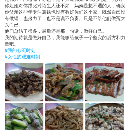
你姐姐对你跟比对陌生人还不如，妈妈是想不通的人，确实
你父亲这些年专注赚钱也没有教好你们这个家。既然自己没
有做错，也努力了，也不是说不负责。只是不给他们做冤大
头而已。
他们总结了很多，最后还是那一句话，做好自己。
我的期待就是做好自己，我能够给孩子一个坚实的后方和力
量吧。
#我的心流时刻
#女性的艰难时刻