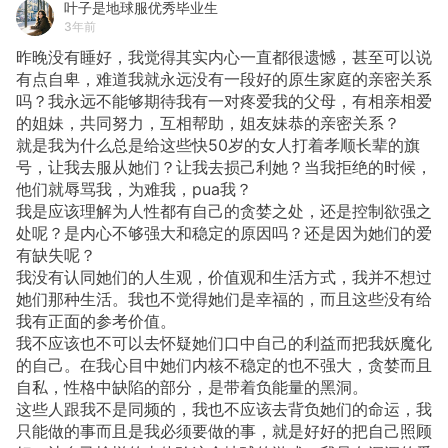
叶子是地球服优秀毕业生
3年前
昨晚没有睡好，我觉得其实内心一直都很遗憾，甚至可以说
有点自卑，难道我就永远没有一段好的原生家庭的亲密关系
吗？我永远不能够期待我有一对疼爱我的父母，有相亲相爱
的姐妹，共同努力，互相帮助，姐友妹恭的亲密关系？
就是我为什么总是给这些快50岁的女人打着孝顺长辈的旗
号，让我去服从她们？让我去损己利她？当我拒绝的时候，
他们就辱骂我，为难我，pua我？
我是应该理解为人性都有自己的贪婪之处，还是控制欲强之
处呢？是内心不够强大和稳定的原因吗？还是因为她们的爱
有缺失呢？
我没有认同她们的人生观，价值观和生活方式，我并不想过
她们那种生活。我也不觉得她们是幸福的，而且这些没有给
我有正面的参考价值。
我不应该也不可以去怀疑她们口中自己的利益而把我妖魔化
的自己。在我心目中她们内核不稳定的也不强大，贪婪而且
自私，性格中缺陷的部分，是带着负能量的黑洞。
这些人跟我不是同频的，我也不应该去背负她们的命运，我
只能做的事而且是我必须要做的事，就是好好的把自己照顾