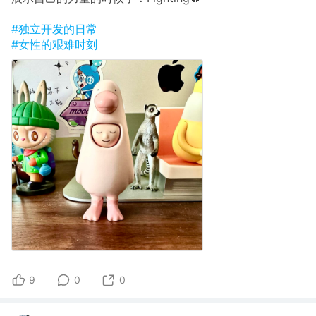
#独立开发的日常
#女性的艰难时刻
9
0
0