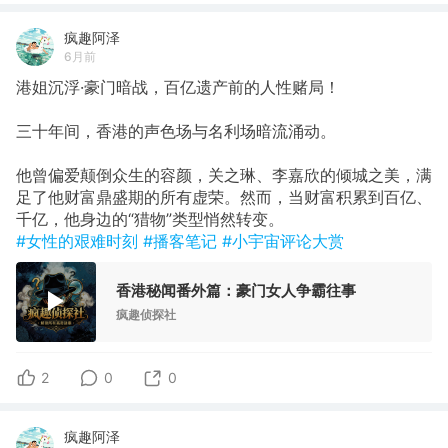
疯趣阿泽
6月前
港姐沉浮·豪门暗战，百亿遗产前的人性赌局！
三十年间，香港的声色场与名利场暗流涌动。
他曾偏爱颠倒众生的容颜，关之琳、李嘉欣的倾城之美，满
足了他财富鼎盛期的所有虚荣。然而，当财富积累到百亿、
千亿，他身边的“猎物”类型悄然转变。
#女性的艰难时刻
#播客笔记
#小宇宙评论大赏
香港秘闻番外篇：豪门女人争霸往事
疯趣侦探社
2
0
0
疯趣阿泽