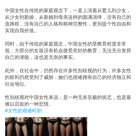
中国女性在传统的家庭观念下，一直上演着从婴儿到少女，
从少女到新娘，从新娘到母亲这样的圆满演绎，没有自己的
选择权，没有自己的人格和精神完整性，更别提个性自由和
实现自我价值。
同时，由于传统的家庭观念，中国女性的受教育程度非常
低，大部分的女孩没有机会接受良好的教育，无法充分发挥
自己的潜能，这也是无奈的事实。
此外，在社会中，仍然存在许多性别歧视的行为，许多女性
的权利仍然受到了威胁，她们也很难拥有自己的经济独立和
社会地位。
性别歧视对中国女性来说，是一种无奈至极的状态，也是最
难以启齿的一种悲情。
#女性的艰难时刻