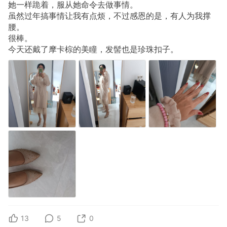
她一样跪着，服从她命令去做事情。
虽然过年搞事情让我有点烦，不过感恩的是，有人为我撑
腰。
很棒。
今天还戴了摩卡棕的美瞳，发髻也是珍珠扣子。
13
5
0