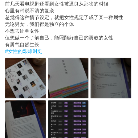
前几天看电视剧还看到女性被逼良从那啥的时候
心里有种说不清的复杂
总觉得这种情节设定，就把女性规定了成了某一种属性
无论男女，我们都是独立的个体
不想去证明女性
但想做一个了解自己，能照顾好自己的勇敢的女性
有勇气自然生长
#女性的艰难时刻