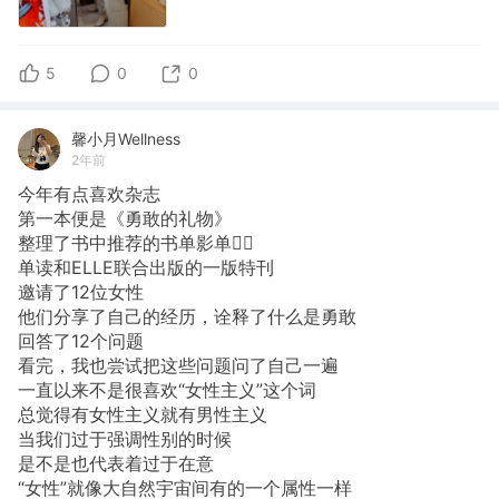
5
0
0
馨小月Wellness
2年前
今年有点喜欢杂志
第一本便是《勇敢的礼物》
整理了书中推荐的书单影单👇🏻
单读和ELLE联合出版的一版特刊
邀请了12位女性
他们分享了自己的经历，诠释了什么是勇敢
回答了12个问题
看完，我也尝试把这些问题问了自己一遍
一直以来不是很喜欢“女性主义”这个词
总觉得有女性主义就有男性主义
当我们过于强调性别的时候
是不是也代表着过于在意
“女性”就像大自然宇宙间有的一个属性一样