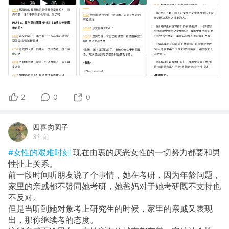
2
0
0
四喜肉圆子
3年前
#女性的艰难时刻
现在由衷的厌恶女性的一切努力都要和男
性扯上关系。
前一段时间听朋友说了个事情，她在考研，因为年龄问题，
家里的亲戚都不赞同她考研，她爸妈对于她考研既不支持也
不反对。
但是当听到她对象考上研究生的时候，家里的亲戚又表现
出，那你继续考的态度。