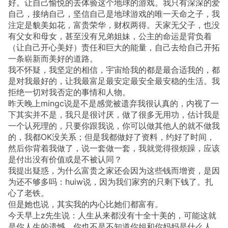
好。让自己愉悦的去体验这个地球的游戏。我只有深深的爱
自己，接纳自己，坚信自己是地球游戏的唯一天命之子，我
注定是貌美如花，富贵荣华，财权两得。天家无父子，也没
有父女和母女，甚至没有兄弟姐妹，公主的命运是背负着
（让自己开心美好）责任和巨大的能量，自己去给自己开拓
一条崭新而美好的道路。
我不怀疑，我坚定的相信，宇宙给我的都是最合适我的，都
是对我最好的，让我最富足最安定最安全最安稳的生活。我
拒绝一切对我否定的事情和人物。
昨天晚上mingc说是不是感觉被遗弃我很认真的，内视了一
下其实并不是，我只是很讨厌，做了很多无用功，估计我是
一个认死理的，只要你跟我说，你可以做其他人的就不做我
的，我都OK没关系；但是我都做好了资料，约好了时间，
然后你背着我做了，说一套做一套，我就觉得很烦躁，应该
是付出没有价值或是不被认同？
我提出疑惑，为什么富贵之家还会因为这些钱而增资，是因
为还不够多吗：huiw说，因为我们家穷的只剩下钱了。扎
心了老铁。
但是她也说，其实我的内心比她们都富有。
今天早上z先生说：人生从来都没有十全十美的，可能这就
是你人生的遗憾，你也不是不知道你姐和你妈妈是什么人。