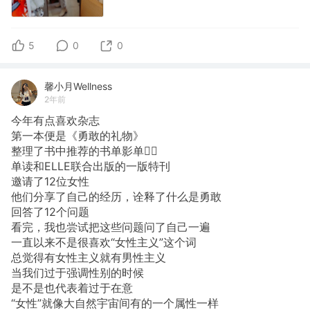
5
0
0
馨小月Wellness
2年前
今年有点喜欢杂志
第一本便是《勇敢的礼物》
整理了书中推荐的书单影单👇🏻
单读和ELLE联合出版的一版特刊
邀请了12位女性
他们分享了自己的经历，诠释了什么是勇敢
回答了12个问题
看完，我也尝试把这些问题问了自己一遍
一直以来不是很喜欢“女性主义”这个词
总觉得有女性主义就有男性主义
当我们过于强调性别的时候
是不是也代表着过于在意
“女性”就像大自然宇宙间有的一个属性一样