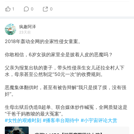
1
0
0
疯趣阿泽
23天前
2018年轰动全网的全家性侵女童案。
你敢相信，6岁女孩的家里全是披着人皮的恶魔吗？
父亲为报复出轨的妻子，带头性侵亲生女儿还拉全村人下
水，母亲甚至公然制定“50元一次”的收费规则。
恶魔集体翻供时，甚至有被告辩解“我只是摸了摸，没有强
奸”。
生母出狱后伪造B超单、联合媒体炒作喊冤，全网质疑这是
“干爸干妈教唆的最大冤案”。
#女性的艰难时刻
#播客串台期待中
#小宇宙评论大赏