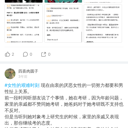
2
0
0
四喜肉圆子
3年前
#女性的艰难时刻
现在由衷的厌恶女性的一切努力都要和男
性扯上关系。
前一段时间听朋友说了个事情，她在考研，因为年龄问题，
家里的亲戚都不赞同她考研，她爸妈对于她考研既不支持也
不反对。
但是当听到她对象考上研究生的时候，家里的亲戚又表现
出，那你继续考的态度。