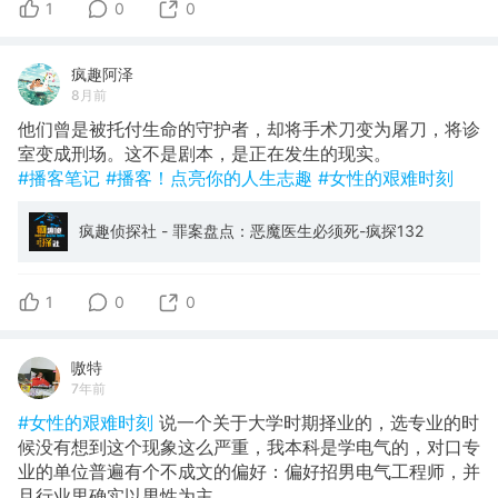
1
0
0
疯趣阿泽
8月前
他们曾是被托付生命的守护者，却将手术刀变为屠刀，将诊
室变成刑场。这不是剧本，是正在发生的现实。
#播客笔记
#播客！点亮你的人生志趣
#女性的艰难时刻
疯趣侦探社 - 罪案盘点：恶魔医生必须死-疯探132
1
0
0
嗷特
7年前
#女性的艰难时刻
说一个关于大学时期择业的，选专业的时
候没有想到这个现象这么严重，我本科是学电气的，对口专
业的单位普遍有个不成文的偏好：偏好招男电气工程师，并
且行业里确实以男性为主。