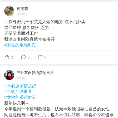
柯德莉
3年前
工作外派到一个荒芜人烟的地方 点不到外卖
痛经痛得 腰断腹疼 乏力
还要笑着面对工作
我该改名叫随身携带布洛芬
#女性的艰难时刻
2
6
0
三叶草自爱的搭配日常
4年前
#不看脸穿搭挑战
#年会那些事儿
#女性的艰难时刻
新年快乐啊~
今年遇到一个控制欲很强，认知导致她很委屈自己的女性。
问题是她自己跪着生活，也看不惯我站着，非得命令我也跟