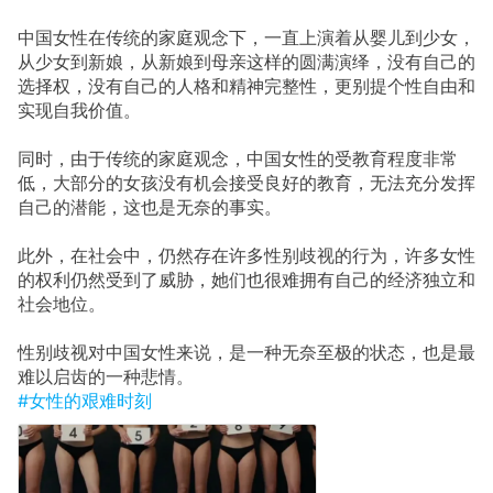
中国女性在传统的家庭观念下，一直上演着从婴儿到少女，
从少女到新娘，从新娘到母亲这样的圆满演绎，没有自己的
选择权，没有自己的人格和精神完整性，更别提个性自由和
实现自我价值。
同时，由于传统的家庭观念，中国女性的受教育程度非常
低，大部分的女孩没有机会接受良好的教育，无法充分发挥
自己的潜能，这也是无奈的事实。
此外，在社会中，仍然存在许多性别歧视的行为，许多女性
的权利仍然受到了威胁，她们也很难拥有自己的经济独立和
社会地位。
性别歧视对中国女性来说，是一种无奈至极的状态，也是最
难以启齿的一种悲情。
#女性的艰难时刻