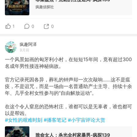
疯趣侦探社
1
0
0
疯趣阿泽
3月前
一个风景如画的匈牙利小村，在短短15年间，竟有超过300
名成年男性接连神秘病故。
官方记录死因各异，葬礼的钟声却一次次敲响……这不是瘟
疫，不是诅咒，而是一场由一名普通助产士主导、持续十余
年、几乎全村女性参与的“自由解放运动”。
‌在这个令人窒息的恐怖村庄，谁都可以是无辜者，谁也都可
以是帮凶。
#女性的艰难时刻
#播客笔记
#小宇宙评论大赏
致命女人：杀光全村家暴男-疯探139