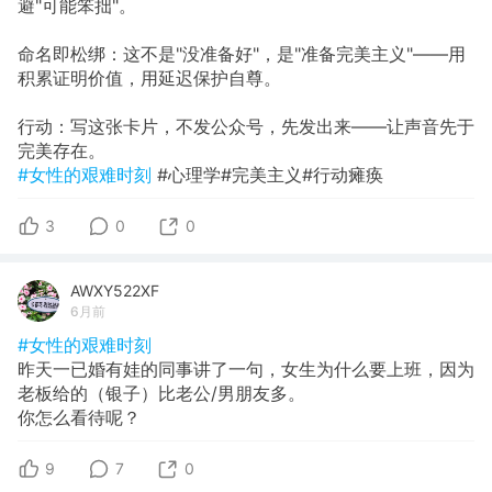
避"可能笨拙"。
命名即松绑：这不是"没准备好"，是"准备完美主义"——用
积累证明价值，用延迟保护自尊。
行动：写这张卡片，不发公众号，先发出来——让声音先于
完美存在。
#女性的艰难时刻
#心理学#完美主义#行动瘫痪
3
0
0
AWXY522XF
6月前
#女性的艰难时刻
昨天一已婚有娃的同事讲了一句，女生为什么要上班，因为
老板给的（银子）比老公/男朋友多。
你怎么看待呢？
9
7
0