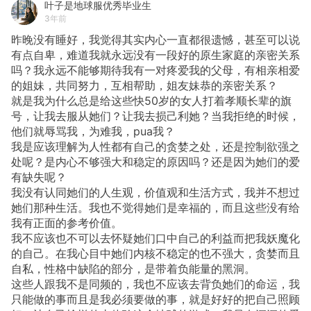
叶子是地球服优秀毕业生
3年前
昨晚没有睡好，我觉得其实内心一直都很遗憾，甚至可以说
有点自卑，难道我就永远没有一段好的原生家庭的亲密关系
吗？我永远不能够期待我有一对疼爱我的父母，有相亲相爱
的姐妹，共同努力，互相帮助，姐友妹恭的亲密关系？
就是我为什么总是给这些快50岁的女人打着孝顺长辈的旗
号，让我去服从她们？让我去损己利她？当我拒绝的时候，
他们就辱骂我，为难我，pua我？
我是应该理解为人性都有自己的贪婪之处，还是控制欲强之
处呢？是内心不够强大和稳定的原因吗？还是因为她们的爱
有缺失呢？
我没有认同她们的人生观，价值观和生活方式，我并不想过
她们那种生活。我也不觉得她们是幸福的，而且这些没有给
我有正面的参考价值。
我不应该也不可以去怀疑她们口中自己的利益而把我妖魔化
的自己。在我心目中她们内核不稳定的也不强大，贪婪而且
自私，性格中缺陷的部分，是带着负能量的黑洞。
这些人跟我不是同频的，我也不应该去背负她们的命运，我
只能做的事而且是我必须要做的事，就是好好的把自己照顾