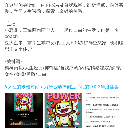
在这里你会听到，向内探索及自我观察，剖析卡点并向外实
践，学习人生课题，探索与金钱的关系。
-主播-
小恐龙，三猫两狗两个人，一起过自由的生活，也是一名
coach
豆大点事，前半生乖乖女/打工人+30岁裸辞空想家+长期理
想主义个体户
-关键词-
精神内耗/人生经历/抑郁症/自我疗愈/内核/情绪稳定/裸辞/
女性/女权/勇敢/自由
#女性的艰难时刻
#为什么选择创业
#我的2022年度播客