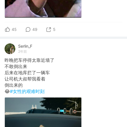
45
49
5
Serlin_F
2年前
昨晚把车停得太靠近墙了
不敢倒出来
后来在地库拦了一辆车
让司机大叔帮我看着
倒出来的
😂
#女性的艰难时刻