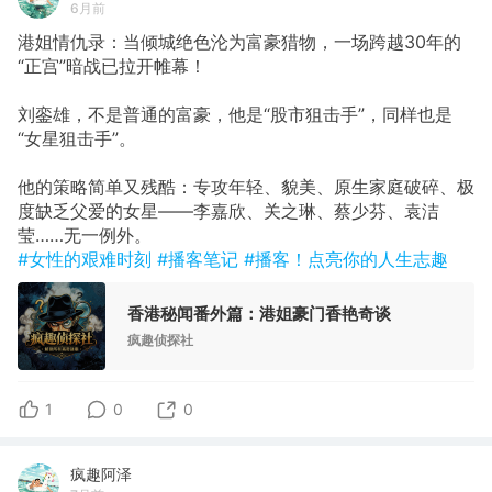
6月前
港姐情仇录：当倾城绝色沦为富豪猎物，一场跨越30年的
“正宫”暗战已拉开帷幕！
刘銮雄，不是普通的富豪，他是“股市狙击手”，同样也是
“女星狙击手”。
他的策略简单又残酷：‌专攻年轻、貌美、原生家庭破碎、极
度缺乏父爱的女星‌——李嘉欣、关之琳、蔡少芬、袁洁
莹……无一例外。
#女性的艰难时刻
#播客笔记
#播客！点亮你的人生志趣
香港秘闻番外篇：港姐豪门香艳奇谈
疯趣侦探社
1
0
0
疯趣阿泽