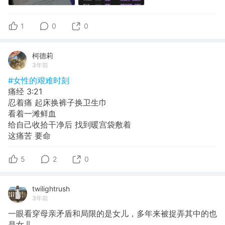
1
0
0
柯德莉
3年前
#女性的艰难时刻
痛经 3:21
忍着痛 起床换裤子换卫生巾
看着一滩鲜血
给自己收拾干净后 找到暖宫袋敷着
这痛苦 要命
5
2
0
twilightrush
3年前
一眼看穿母亲矛盾和局限的是女儿，多年来被捉弄其中的也
是女儿。