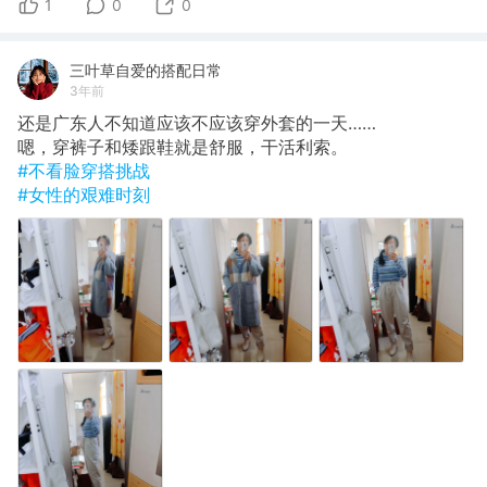
1
0
0
三叶草自爱的搭配日常
3年前
还是广东人不知道应该不应该穿外套的一天……
嗯，穿裤子和矮跟鞋就是舒服，干活利索。
#不看脸穿搭挑战
#女性的艰难时刻