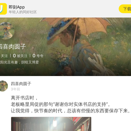
即刻App
下
年轻人的同好社区
四喜肉圆子
0
0
关注
被关注
夸夸
我阳光且有趣，阴暗又博爱
四喜肉圆子
3年前
离开书店时，
老板略显局促的那句“谢谢你对实体书店的支持”。
让我觉得，快节奏的时代，总该有些慢的东西要保存下来