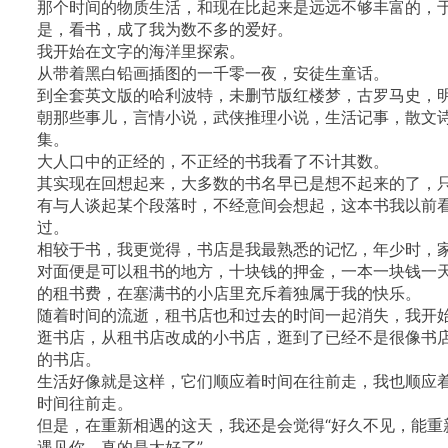
​那个时间的物质生活，和现在比起来是远远不够丰富的，
是，看书，成了我为数不多的爱好。
我开始在文字的海洋里探索。
从带着黑白铅画插图的一千零一夜，安徒生童话。
到全套英文版的哈利波特，​未删节版红楼梦，古罗马史，
朝那些事儿，言情小说，武侠推理小说，生活记事，散文
集。
大人口中的正经的，不正经的书我看了不计其数。
​其实现在回想起来，大多数的书名早已是想不起来的了，
有与人谈起某个段落时，不经意间会想起，这本书我以前
过。
​相较于书，我更觉得，书店是我最熟悉的记忆，年少时，
对面便是可以租书的地方，十块钱的押金，一本一块钱一
的租书费，在塞满书的小店里充斥着独属于我的快乐。
​随着时间的流逝，租书店也和过去的时间一起消失，我开
逛书店，从租书店改成的小书店，逛到了已经不是很像书
的书店。
​生活好像就是这样，它们顺应着时间在往前走，我也顺应
时间往前走。
但是，在重新相遇的这天，我还是会觉得“好久不见，能重
遇见你，真的是太好了”。