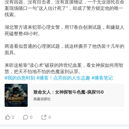
没有凶器、没有目击者、没有直接物证，一个无业游民在命
案现场随口一句“这人估计死了”，却成了警方锁定他的唯一
线索。
湖北警方请来犯罪心理女警，用17卷自创测试题，和嫌疑人
死磕整整48小时。
两道看似普通的心理测试题，就这样撕开了他伪装十几年的
面具。
来听这桩靠“读心术”破获的跨世纪血案，看女神探如何用智
慧，把天不怕地不怕的色魔逼到认罪。
#我的自愈时刻
#播客！点亮你的人生志趣
#播客笔记
致命女人：女神探智斗色魔-疯探150
疯趣侦探社
2
0
0