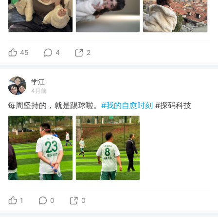
45
4
2
学江
4月前
每周坚持的，就是踢球啦。
#我的自愈时刻
#探码科技
1
0
0