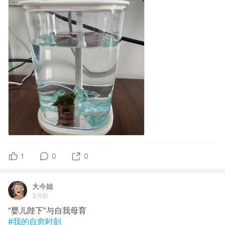
1
0
0
大今姐
3月前
“婴儿陛下”与自我母育
#我的自愈时刻