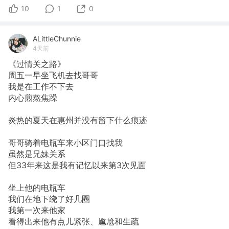
10
1
0
ALittleChunnie
4天前
《过情关之路》
周五一早坐飞机去找哥哥
我是在工作不下去
内心煎熬焦躁
炎热的夏天在惠州并没有留下什么痕迹
哥哥骑着电瓶车来小区门口找我
虽然是兄妹关系
但33年来这是我有记忆以来第3次见面
坐上他的电瓶车
我们在地下绕了好几圈
我第一次来他家
看得出来他有点儿紧张、尴尬和生疏