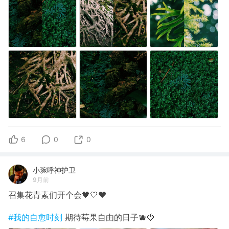
6
0
0
小琬呼神护卫
9月前
召集花青素们开个会🖤💙❤️
#我的自愈时刻
期待莓果自由的日子🫐🍓