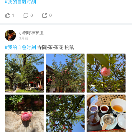
#我的自愈时刻
1
0
0
小琬呼神护卫
3月前
#我的自愈时刻
寺院·茶·茶花·松鼠