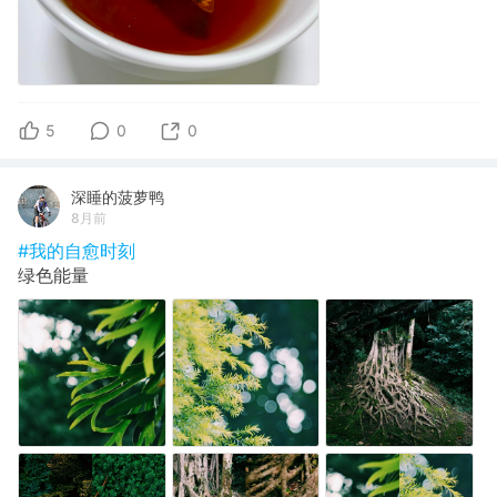
5
0
0
深睡的菠萝鸭
8月前
#我的自愈时刻
绿色能量