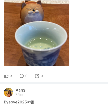
3
0
0
尚好好
7月前
Byebye2025🫶🏿