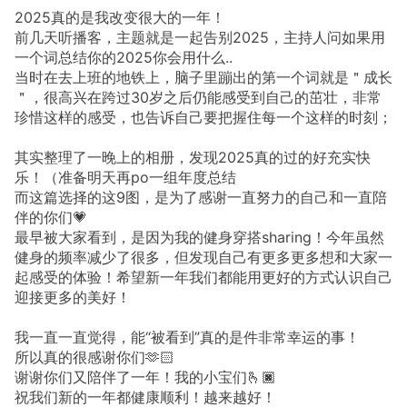
2025真的是我改变很大的一年！
前几天听播客，主题就是一起告别2025，主持人问如果用
一个词总结你的2025你会用什么..
当时在去上班的地铁上，脑子里蹦出的第一个词就是＂成长
＂，很高兴在跨过30岁之后仍能感受到自己的茁壮，非常
珍惜这样的感受，也告诉自己要把握住每一个这样的时刻；
其实整理了一晚上的相册，发现2025真的过的好充实快
乐！（准备明天再po一组年度总结
而这篇选择的这9图，是为了感谢一直努力的自己和一直陪
伴的你们💗
最早被大家看到，是因为我的健身穿搭sharing！今年虽然
健身的频率减少了很多，但发现自己有更多更多想和大家一
起感受的体验！希望新一年我们都能用更好的方式认识自己
迎接更多的美好！
我一直一直觉得，能“被看到”真的是件非常幸运的事！
所以真的很感谢你们🫶🏻
谢谢你们又陪伴了一年！我的小宝们🫰🏿
祝我们新的一年都健康顺利！越来越好！