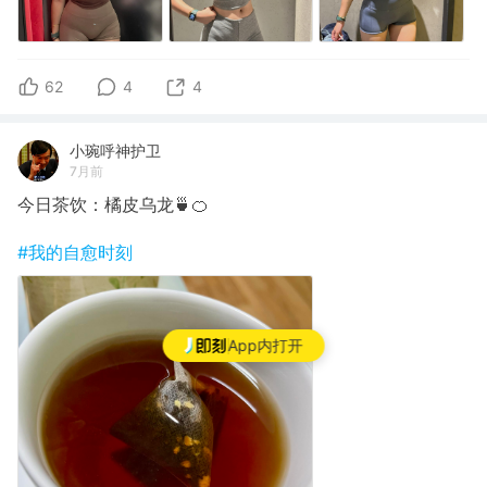
62
4
4
小琬呼神护卫
7月前
今日茶饮：橘皮乌龙🍵🍊
#我的自愈时刻
App内打开