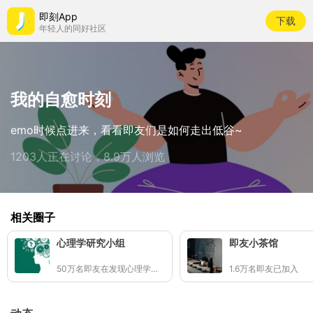
即刻App
下载
年轻人的同好社区
我的自愈时刻
emo时候点进来，看看即友们是如何走出低谷~
1203人正在讨论，8.9万人浏览
相关圈子
心理学研究小组
即友小茶馆
50万名即友在发现心理学小知识
1.6万名即友已加入