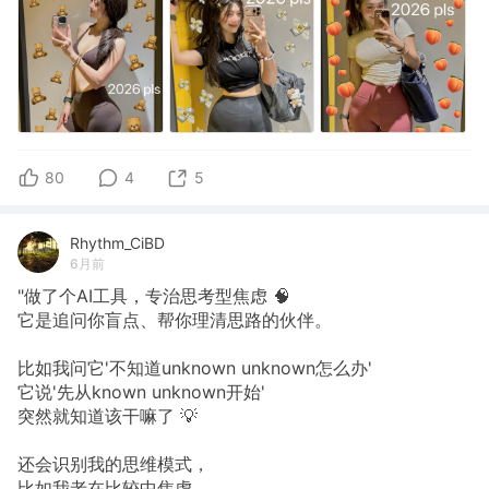
80
4
5
Rhythm_CiBD
6月前
"做了个AI工具，专治思考型焦虑 🧠
它是追问你盲点、帮你理清思路的伙伴。
比如我问它'不知道unknown unknown怎么办'
它说'先从known unknown开始'
突然就知道该干嘛了 💡
还会识别我的思维模式，
比如我老在比较中焦虑，