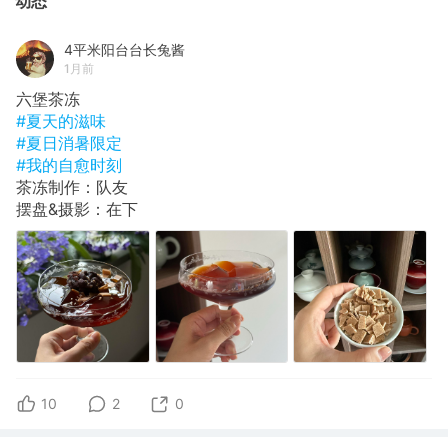
动态
4平米阳台台长兔酱
1月前
六堡茶冻
#夏天的滋味
#夏日消暑限定
#我的自愈时刻
茶冻制作：队友
摆盘&摄影：在下
10
2
0