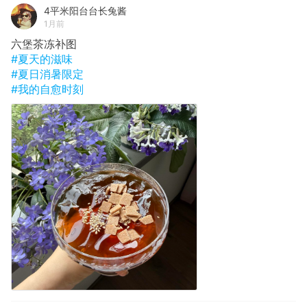
4平米阳台台长兔酱
1月前
六堡茶冻补图
#夏天的滋味
#夏日消暑限定
#我的自愈时刻