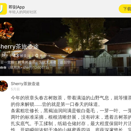
即刻App
下
年轻人的同好社区
Sherry茶旅壶途
43
0
关注
被关注
夸夸
食罢一觉睡，醒来两壶茶。无忧无乐者，趁韶华!
️☎️☎️（绿泡泡+sherry1360615）
Sherry茶旅壶途
5月前
今年的班章头春古树散茶，带着满溢的山野气息，就等懂
的你来解锁……尝的就是第一口春天的味道。
条索粗壮修长，黑褐油润间满是银白毫毛，一芽一叶、一
两叶的标准采摘，根根清晰舒展，没有碎末，透着古树茶
扎实底气。手工揉制，纸箱仓储封存，最大程度保留叶片
性，开箱瞬间浓郁干净的山林蜜香四溢，底蕴深邃悠长，