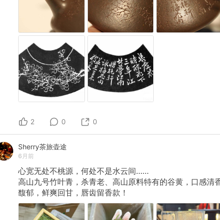
2
0
0
Sherry茶旅壶途
6月前
心宽无处不桃源，何处不是水云间……
高山九号竹叶青，杀青老、高山原料特有的谷黄，口感清
馥郁，鲜爽回甘，唇齿留香款！