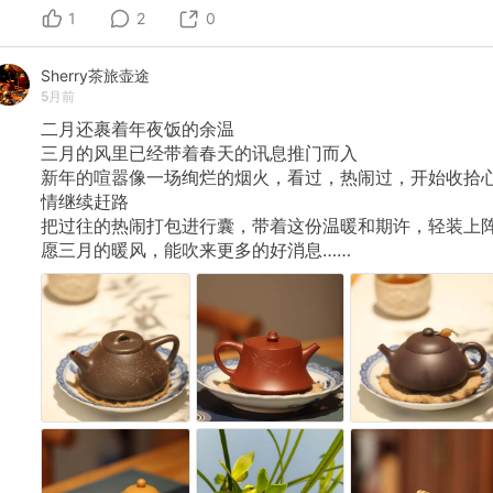
1
2
0
Sherry茶旅壶途
5月前
二月还裹着年夜饭的余温
三月的风里已经带着春天的讯息推门而入
新年的喧嚣像一场绚烂的烟火，看过，热闹过，开始收拾
情继续赶路
把过往的热闹打包进行囊，带着这份温暖和期许，轻装上
愿三月的暖风，能吹来更多的好消息……