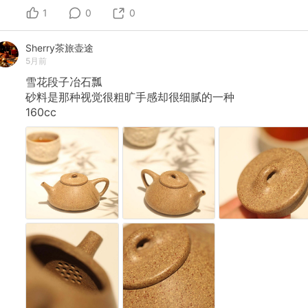
1
0
0
Sherry茶旅壶途
5月前
雪花段子冶石瓢
砂料是那种视觉很粗旷手感却很细腻的一种
160cc