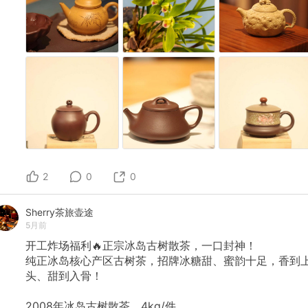
2
0
0
Sherry茶旅壶途
5月前
开工炸场福利🔥正宗冰岛古树散茶，一口封神！
纯正冰岛核心产区古树茶，招牌冰糖甜、蜜韵十足，香到
头、甜到入骨！
2008年冰岛古树散茶，4kg/件