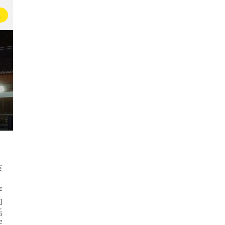
载
茶
芽
的
活
完