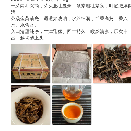
一芽两叶采摘，芽头肥壮显毫，条索粗壮紧实，叶底肥厚
活。
茶汤金黄油亮、通透如琥珀，水路细润，兰香高扬，香入
水、水含香。
入口清甜纯净，生津迅猛、回甘持久，喉韵清凉，层次丰
富，越喝越上头！