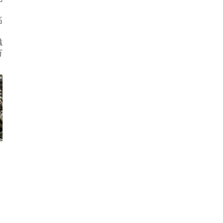
高
滋
万