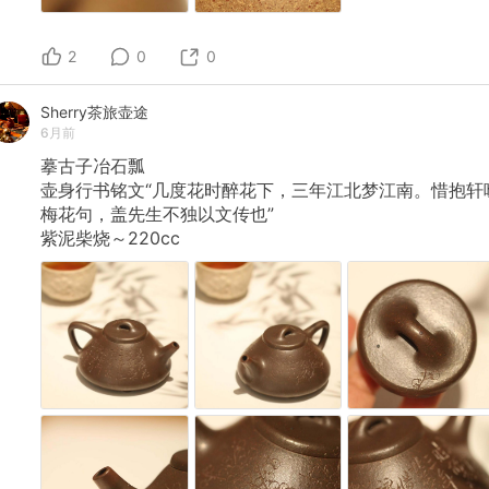
2
0
0
Sherry茶旅壶途
6月前
摹古子冶石瓢
壶身行书铭文“几度花时醉花下，三年江北梦江南。惜抱轩
梅花句，盖先生不独以文传也”
紫泥柴烧～220cc