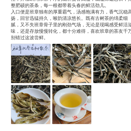
整肥硕的茶条，每一根都带着头春的鲜活劲儿。
入口便是班章独有的厚重霸气，汤感饱满有力，香气沉稳
扬，回甘迅猛持久，喉韵清凉悠长。既有古树茶的绵柔细
腻，又不失班章骨子里的刚劲气场，无论是现喝感受鲜活
味，还是存放慢慢转化，都十分难得，喜欢班章的茶友千
别错过这波尝鲜。