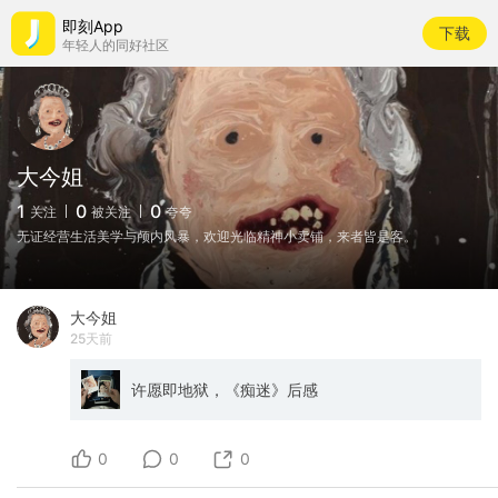
即刻App
下载
年轻人的同好社区
大今姐
1
0
0
关注
被关注
夸夸
无证经营生活美学与颅内风暴，欢迎光临精神小卖铺，来者皆是客。
大今姐
25天前
许愿即地狱，《痴迷》后感
0
0
0