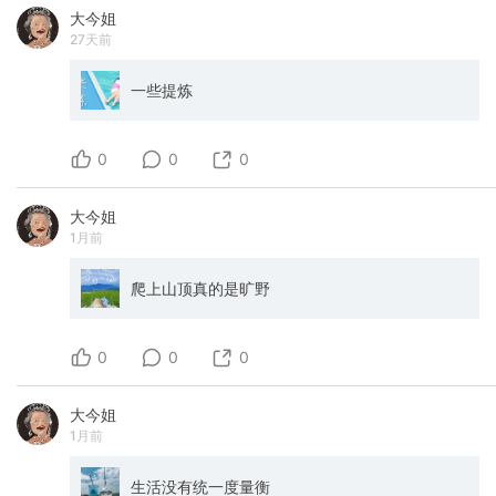
大今姐
27天前
一些提炼
0
0
0
大今姐
1月前
爬上山顶真的是旷野
0
0
0
大今姐
1月前
生活没有统一度量衡