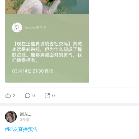
2
0
0
昆尼_
3年前
#即友直播预告