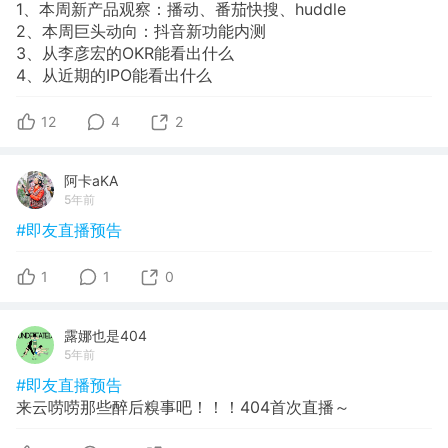
1、本周新产品观察：播动、番茄快搜、huddle
2、本周巨头动向：抖音新功能内测
3、从李彦宏的OKR能看出什么
4、从近期的IPO能看出什么
12
4
2
阿卡aKA
5年前
#即友直播预告
1
1
0
露娜也是404
5年前
#即友直播预告
来云唠唠那些醉后糗事吧！！！404首次直播～