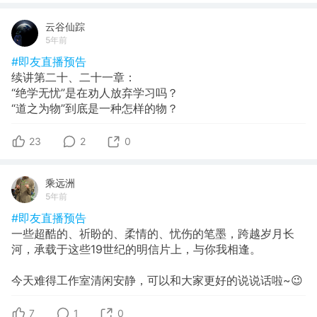
云谷仙踪
5年前
#即友直播预告
续讲第二十、二十一章：
“绝学无忧”是在劝人放弃学习吗？
“道之为物”到底是一种怎样的物？
23
2
0
乘远洲
5年前
#即友直播预告
一些超酷的、祈盼的、柔情的、忧伤的笔墨，跨越岁月长
河，承载于这些19世纪的明信片上，与你我相逢。
今天难得工作室清闲安静，可以和大家更好的说说话啦~😉
7
1
0