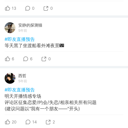
13
0
0
安静的探测猫
5年前
#即友直播预告
等天黑了坐渡船看外滩夜景🌃
6
6
0
西哲
5年前
#即友直播预告
明天开播情感专场
评论区征集恋爱/约会/失恋/相亲相关所有问题
(建议问题以"我有一个朋友——"开头)
20
14
2