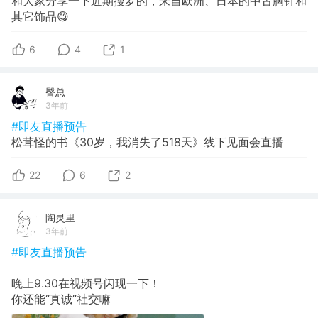
和大家分享一下近期搜罗的，来自欧洲、日本的中古胸针和
其它饰品😋
6
4
1
臀总
3年前
#即友直播预告
松茸怪的书《30岁，我消失了518天》线下见面会直播
22
6
2
陶灵里
3年前
#即友直播预告
晚上9.30在视频号闪现一下！
你还能“真诚”社交嘛