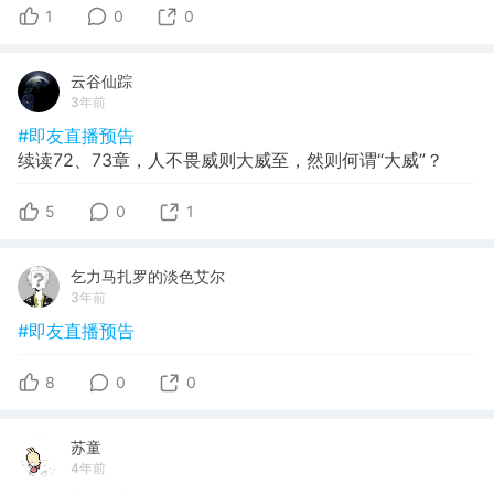
1
0
0
云谷仙踪
3年前
#即友直播预告
续读72、73章，人不畏威则大威至，然则何谓“大威”？
5
0
1
乞力马扎罗的淡色艾尔
3年前
#即友直播预告
8
0
0
苏童
4年前