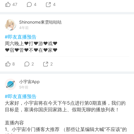
47
4
4
Shinonome東雲咕咕咕
4年前
#即友直播预告
周六晚上❤️打❤️游❤️戏❤️
❤️宿❤️管❤️不❤️在❤️家❤️
8
2
2
小宇宙App
5年前
#即友直播预告
大家好，小宇宙将在今天下午5点进行第0期直播，我们的
目标是，塞满你国庆回家路上、假期无聊的播放列表！
直播内容
1、小宇宙冷门播客大推荐 （那些让某编辑大喊“不应该”的