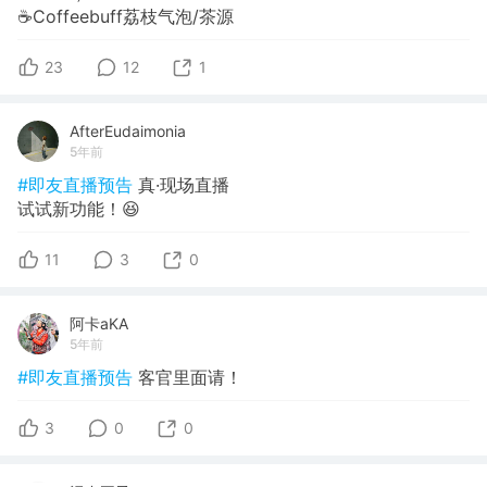
☕️Coffeebuff荔枝气泡/茶源
23
12
1
AfterEudaimonia
5年前
#即友直播预告
真·现场直播
试试新功能！😆
11
3
0
阿卡aKA
5年前
#即友直播预告
客官里面请！
3
0
0