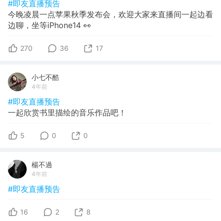
#即友直播预告
今晚凌晨一点苹果秋季发布会，欢迎大家来直播间一起边看
边聊，坐等iPhone14 👀
270
36
17
小七不酷
4年前
#即友直播预告
一起欣赏书里描绘的音乐作品吧！
5
0
0
楊不過
4年前
#即友直播预告
16
2
8