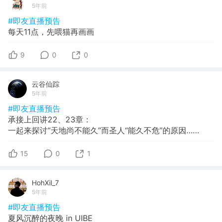
5年前
#即友直播预告
每天11点，先喂猫再画画
9
0
0
云谷仙踪
5年前
#即友直播预告
承接上回讲22、23章：
一起来探讨“天地尚不能久”而圣人“能久不危”的原因……
15
0
1
HohXil_7
5年前
#即友直播预告
夏风沉醉的夜晚 in UIBE