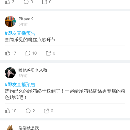
3
0
0
PitayaK
5年前
#即友直播预告
喜闻乐见的粉丝点歌环节！
17
10
0
噗他爸贝李米勒
5年前
#即友直播预告
选购已久的尾箱终于送到了！一起给尾箱贴满猛男专属的粉
色贴纸吧！
10
2
0
裂裂就是我