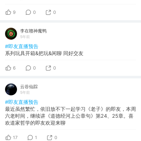
9
0
0
李在赣神魔鸭
5年前
#即友直播预告
系列玩具开箱&把玩&闲聊 同好交友
6
0
0
云谷仙踪
5年前
#即友直播预告
最近虽然繁忙，依旧放不下一起学习《老子》的即友，本周
六老时间，继续讲《道德经河上公章句》第24、25章。喜
欢道家哲学的即友欢迎来聊
17
1
0