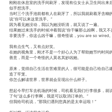
刚刚在休息室的洗手间刷牙，发现有位女士从卫生间出来
似乎想洗手。
当时三个洗手池前都有人在刷牙了，所以我就刷着牙含糊
说“你可以来这里洗手。”
因为看见她没动，我以为她没听清，就又说了一遍。
结果她过来洗手的时候冲着我说“你干嘛那么凶啊，我又不
非要洗手，你这么凶干嘛，很奇怪诶，you
are
so
wired
我有点生气，又有点好笑。
在她的视角里，刚才不是一个好心人为了帮助她节约时间
善意，而是一个奇怪的人莫名其妙凶她。
原来，觉得自己生活在苦难里的人，很可能是自己给自己
造了牢笼。
你怎么解读世界，世界就会呈现出什么样子。
想起今早打车去机场的时候，司机看见我们行李很多，就
了句“这么多行李啊，我是可以取消订单的。”
但我给司机说，“那我们遇到您真的是太幸运啦！”