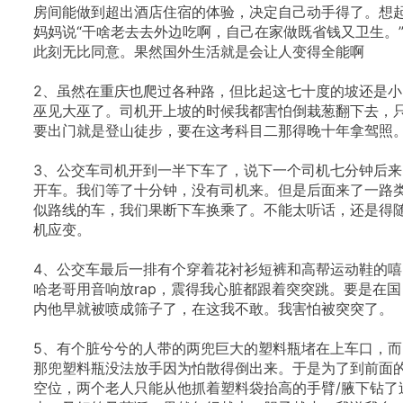
房间能做到超出酒店住宿的体验，决定自己动手得了。想
妈妈说“干啥老去去外边吃啊，自己在家做既省钱又卫生。
此刻无比同意。果然国外生活就是会让人变得全能啊
2、虽然在重庆也爬过各种路，但比起这七十度的坡还是小
巫见大巫了。司机开上坡的时候我都害怕倒栽葱翻下去，
要出门就是登山徒步，要在这考科目二那得晚十年拿驾照
3、公交车司机开到一半下车了，说下一个司机七分钟后来
开车。我们等了十分钟，没有司机来。但是后面来了一路
似路线的车，我们果断下车换乘了。不能太听话，还是得
机应变。
4、公交车最后一排有个穿着花衬衫短裤和高帮运动鞋的嘻
哈老哥用音响放rap，震得我心脏都跟着突突跳。要是在国
内他早就被喷成筛子了，在这我不敢。我害怕被突突了。
5、有个脏兮兮的人带的两兜巨大的塑料瓶堵在上车口，而
那兜塑料瓶没法放手因为怕散得倒出来。于是为了到前面
空位，两个老人只能从他抓着塑料袋抬高的手臂/腋下钻了