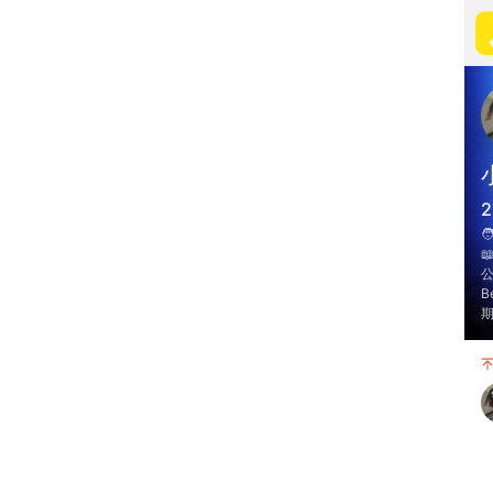
2


B
期