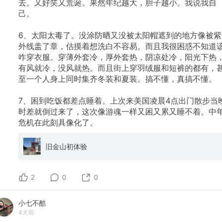
去。又好笑又荒诞。果然年纪越大，胆子越小。我说我自
己。
6、太阳太毒了。没涂防晒又没被太阳帽遮到的地方像被紫
外线盖了章，估摸着想洗白不容易。而且我很困惑不知道
咋穿衣服。穿薄外套冷，厚外套热，阴凉处冷，阳光下热
有风就冷，没风就热。而且街上穿羽绒服和短裤的都有，
至一个人身上同时集齐冬装和夏装。搞不懂，真搞不懂。
7、困到吃饭都差点睡着。上次来美国凌晨4点出门散步当
时差就倒过来了，这次像游魂一样又困又累又睡不着。中
危机在此刻具像化了。
旧金山初体验
2
0
0
小七不酷
4天前