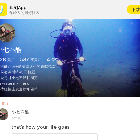
即刻App
下
年轻人的同好社区
小七不酷
28
537
4
关注
被关注
夸夸
🏻‍🏫命理➕教练是人生的作弊指南
前咨询/字节打工机器
公众号【小七不酷】周更
e water my friend
待碰撞生发点新东西🍅
置顶
小七不酷
4年前
that’s
how
your
life
goes