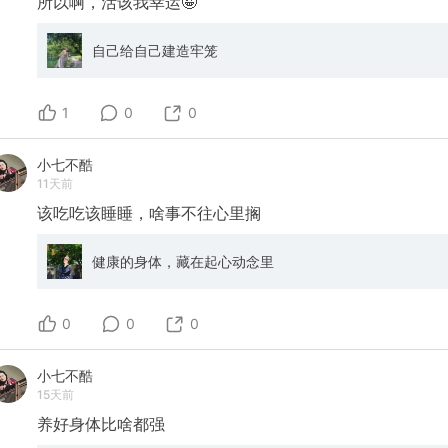
所以啊，活该我幸运🤪
自己给自己建造牢笼
1
0
0
小七不酷
11天前
该吃吃该睡睡，啥事不往心里搁
健康的身体，藏在起心动念里
0
0
0
小七不酷
15天前
养好身体比啥都强