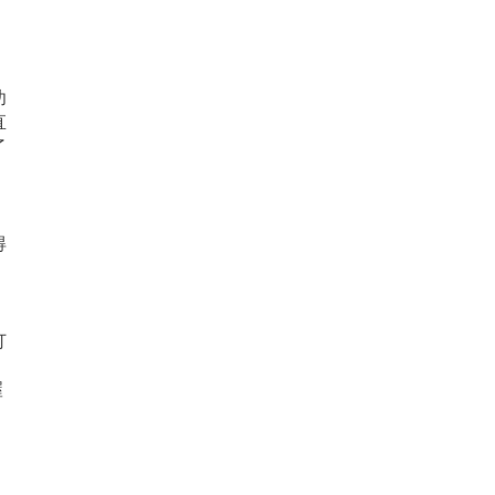
功
直
了
，
得
订
喔