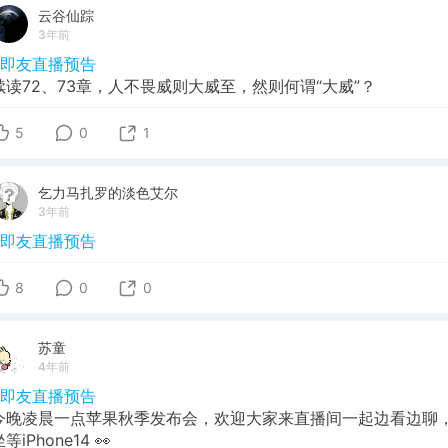
云谷仙踪
3年前
#即友直播预告
续读72、73章，人不畏威则大威至，然则何谓“大威”？
5
0
1
乞力马扎罗的淡色艾尔
3年前
#即友直播预告
8
0
0
苏童
4年前
#即友直播预告
今晚凌晨一点苹果秋季发布会，欢迎大家来直播间一起边看边聊
等iPhone14 👀