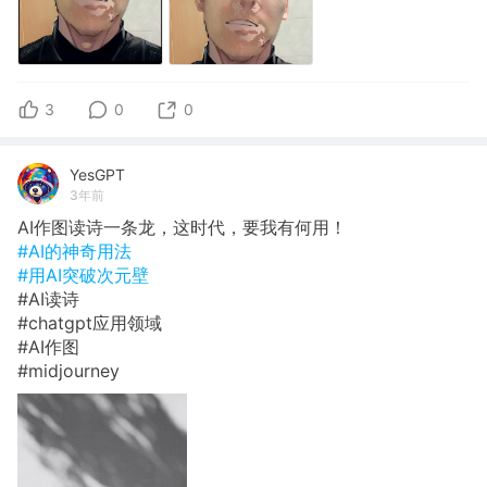
3
0
0
YesGPT
3年前
AI作图读诗一条龙，这时代，要我有何用！
#AI的神奇用法
#用AI突破次元壁
#AI读诗
#chatgpt应用领域
#AI作图
#midjourney