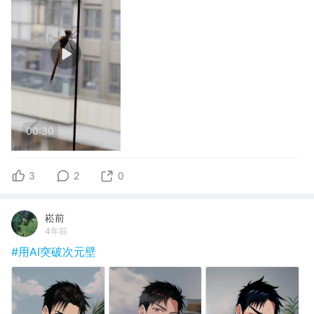
00:30
3
2
0
崧前
4年前
#用AI突破次元壁