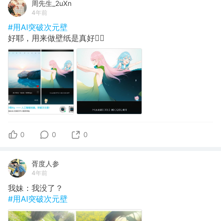
周先生_2uXn
4年前
#用AI突破次元壁
好耶，用来做壁纸是真好👌🏻
0
0
0
胥度人参
4年前
我妹：我没了？
#用AI突破次元壁