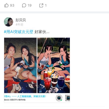
93
19
1
彭贝贝
4年前
#用AI突破次元壁
好家伙…