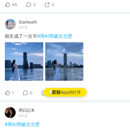
46
3
0
StarlessN
4年前
就生成了一次🐰
#用AI突破次元壁
App内打开
1
0
0
周日記本
4年前
#用AI突破次元壁