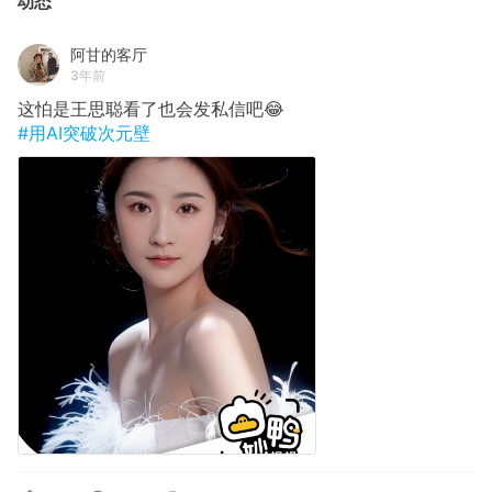
动态
阿甘的客厅
3年前
这怕是王思聪看了也会发私信吧😂
#用AI突破次元壁