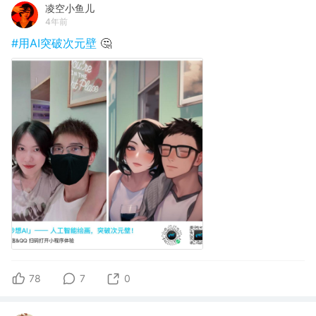
凌空小鱼儿
4年前
#用AI突破次元壁
🤔
78
7
0