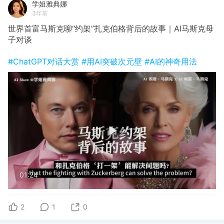
学姐雅典娜
3年前
世界首富马斯克聊“约架”扎克伯格背后的故事｜AI马斯克母
子对谈
#ChatGPT对话大赏
#用AI突破次元壁
#AI的神奇用法
01:24
2
1
0