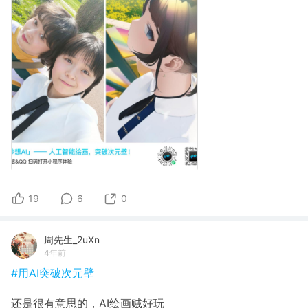
19
6
0
周先生_2uXn
4年前
#用AI突破次元壁
还是很有意思的，AI绘画贼好玩