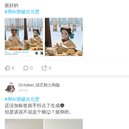
挺好的
#用AI突破次元壁
0
0
0
October_综艺粉土狗版
4年前
#用AI突破次元壁
还没加标签就手抖点了生成🌚
但是该说不说这个狼🐺？挺帅的。