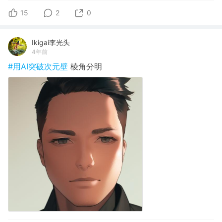
15
2
0
Ikigai李光头
4年前
#用AI突破次元壁
棱角分明