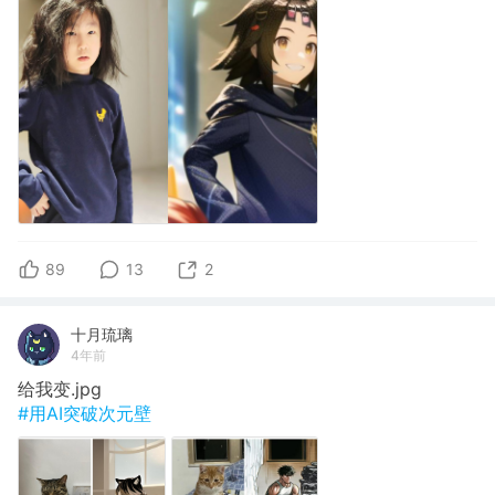
89
13
2
十月琉璃
4年前
给我变.jpg
#用AI突破次元壁