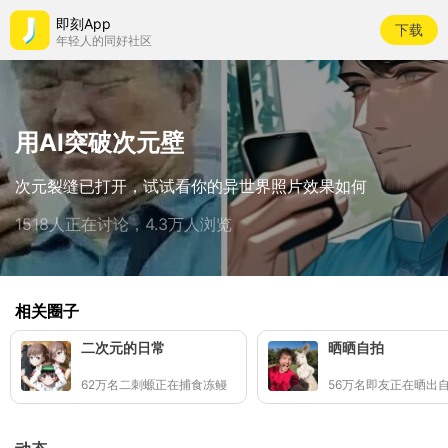
即刻App
下载
年轻人的同好社区
用AI突破次元壁
次元裂缝已打开，试试看你的异世界照片效果如何
1518人正在讨论，4.3万人浏览
相关圈子
二次元的日常
晒晒自拍
62万名二刺螈正在捕食冻鳗
56万名即友正在晒出