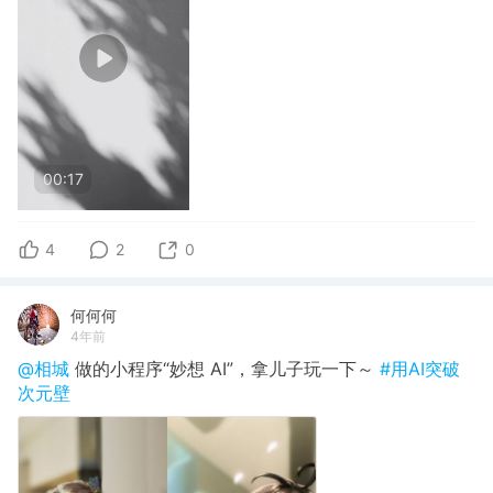
00:17
4
2
0
何何何
4年前
@相城
做的小程序“妙想 AI”，拿儿子玩一下～
#用AI突破
次元壁