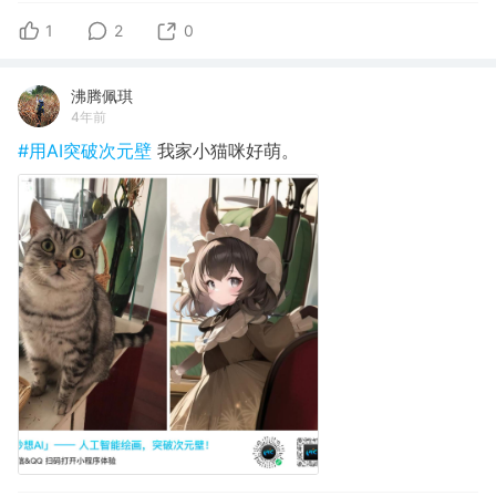
1
2
0
沸腾佩琪
4年前
#用AI突破次元壁
我家小猫咪好萌。