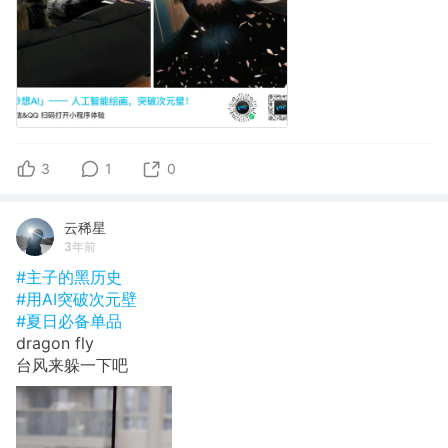
3
1
0
云稀星
3年前
#主子的黑历史
#用AI突破次元壁
#夏日必备单品
dragon fly
台风来躲一下吧