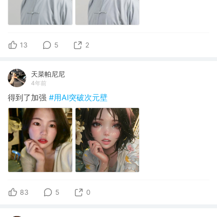
13
5
2
天菜帕尼尼
4年前
得到了加强
#用AI突破次元壁
83
5
0