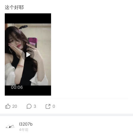
这个好耶
00:06
20
3
0
l3207b
4年前