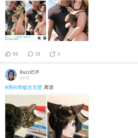
99
29
3
Bazzi巴齐
4年前
#用AI突破次元壁
离谱