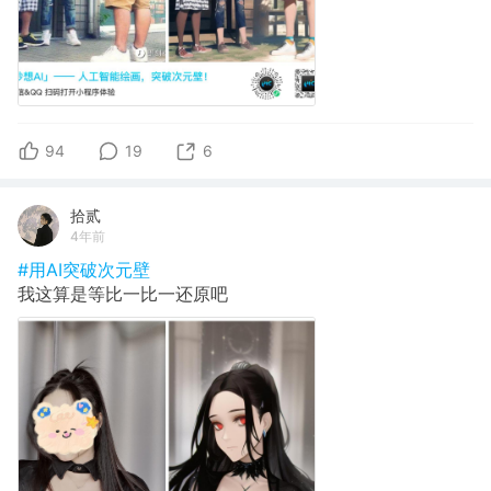
94
19
6
拾贰
4年前
#用AI突破次元壁
我这算是等比一比一还原吧