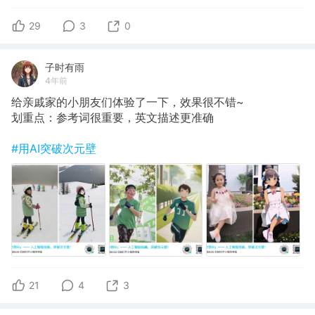
29
3
0
子时有雨
4年前
给亲戚家的小朋友们体验了一下，效果很不错~
划重点：参考词很重要，英文描述更准确
#用AI突破次元壁
21
4
3