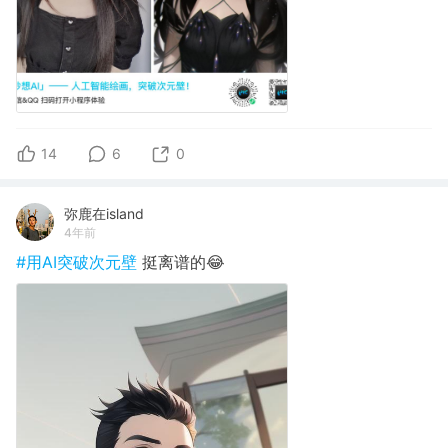
14
6
0
弥鹿在island
4年前
#用AI突破次元壁
挺离谱的😂