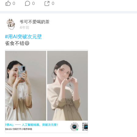
0
0
0
爷可不爱喝奶茶
4年前
#用AI突破次元壁
雀食不错😄