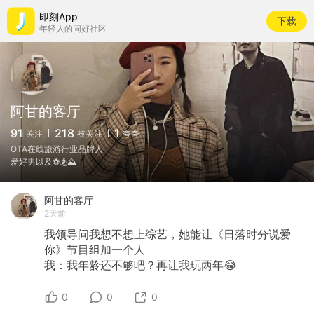
即刻App
下载
年轻人的同好社区
阿甘的客厅
91
218
1
关注
被关注
夸夸
OTA在线旅游行业品牌人
爱好男以及⚽🏂⛰️
阿甘的客厅
2天前
我领导问我想不想上综艺，她能让《日落时分说爱
你》节目组加一个人
我：我年龄还不够吧？再让我玩两年😂
0
0
0