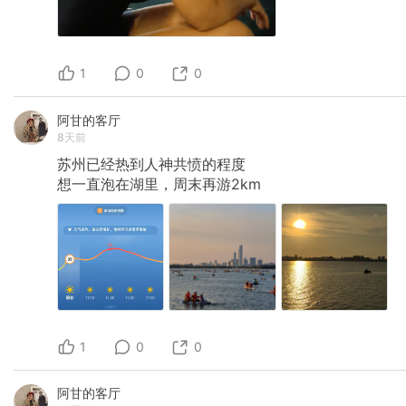
1
0
0
阿甘的客厅
8天前
苏州已经热到人神共愤的程度
想一直泡在湖里，周末再游2km
1
0
0
阿甘的客厅