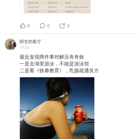
0
0
0
阿甘的客厅
7天前
最近发现两件事对解压有奇效
一是去湖里游泳，不能是游泳馆
二是看《铁拳教育》，乳腺疏通良方