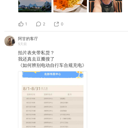
1
2
0
阿甘的客厅
5天前
拍片表夹带私货？
我还真去豆瓣搜了
《如何辨别电动自行车合规充电》