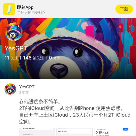
即刻App
下载
年轻人的同好社区
YesGPT
11
146
0
关注
被关注
夸夸
YesGPT
3年前
存储进度条不简单。
2T的iCloud空间，从此告别iPhone
使用焦虑感。
自己开车上土区iCloud，23人民币一个月2T
iCloud
空间。