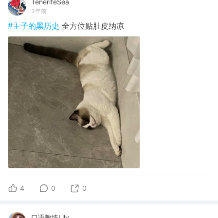
TenerifeSea
3年前
#主子的黑历史
全方位贴肚皮纳凉
4
0
0
口语教练Lily