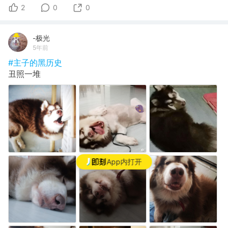
2
0
0
-极光
5年前
#主子的黑历史
丑照一堆
App内打开