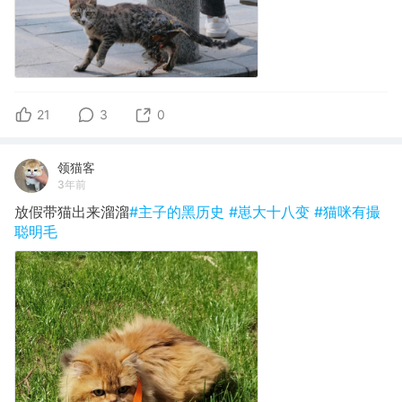
21
3
0
领猫客
3年前
放假带猫出来溜溜
#主子的黑历史
#崽大十八变
#猫咪有撮
聪明毛