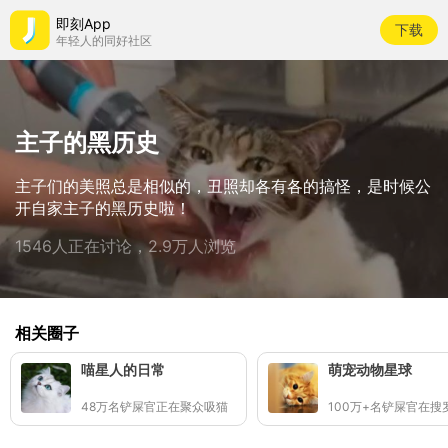
即刻App
下载
年轻人的同好社区
主子的黑历史
主子们的美照总是相似的，丑照却各有各的搞怪，是时候公
开自家主子的黑历史啦！
1546人正在讨论，2.9万人浏览
相关圈子
喵星人的日常
萌宠动物星球
48万名铲屎官正在聚众吸猫