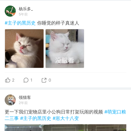
杨乐多_
5年前
#主子的黑历史
你睡觉的样子真迷人
2
1
0
领猫客
2年前
更一下我们宠物店里小公狗日常打架玩闹的视频
#萌宠口粮
二三事
#主子的黑历史
#崽大十八变