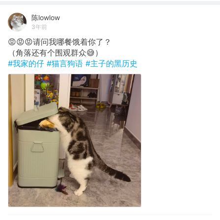
陈lowlow
3年前
😡😡😡请问我哪餐饿着你了？
（角落还有个围观群众😅）
#我家的仔
#猫言狗语
#主子的黑历史