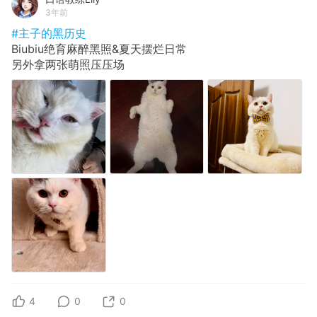
3年前
#主子的黑历史
Biubiu绝育麻醉黑照&夏天摆烂日常
另外拿两张萌照压压场
4
0
0