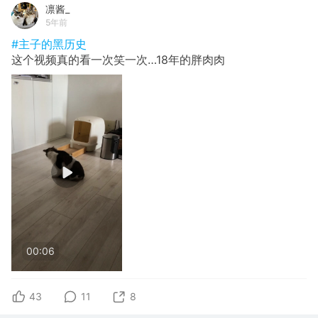
凛酱_
5年前
#主子的黑历史
这个视频真的看一次笑一次…18年的胖肉肉
00:06
43
11
8