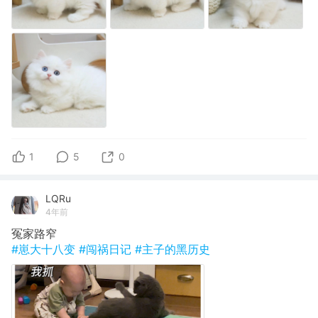
1
5
0
LQRu
4年前
冤家路窄
#崽大十八变
#闯祸日记
#主子的黑历史