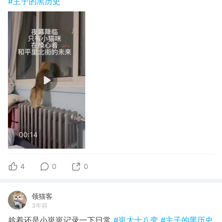
#主子的黑历史
00:14
4
0
0
领猫客
3年前
趁着还是小崽崽记录一下日常
#崽大十八变
#主子的黑历史