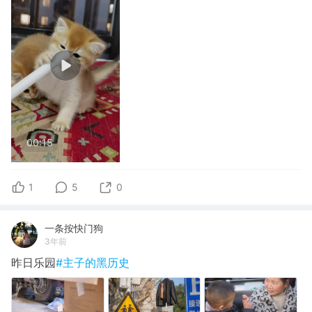
00:15
1
5
0
一条按快门狗
3年前
昨日乐园
#主子的黑历史