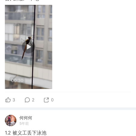
00:30
3
2
0
何何何
5年前
1.2 被义工丢下泳池