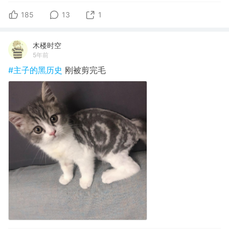
185
13
1
木楼时空
5年前
#主子的黑历史
刚被剪完毛