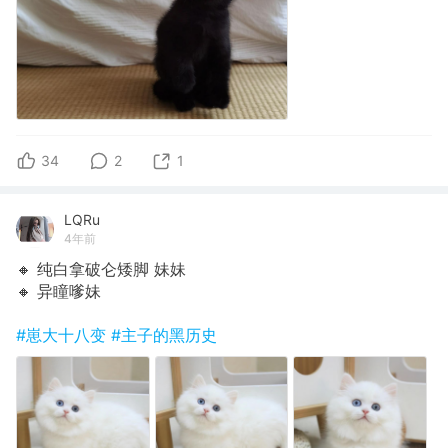
34
2
1
LQRu
4年前
🔸 纯白拿破仑矮脚 妹妹
🔸 异瞳嗲妹
#崽大十八变
#主子的黑历史