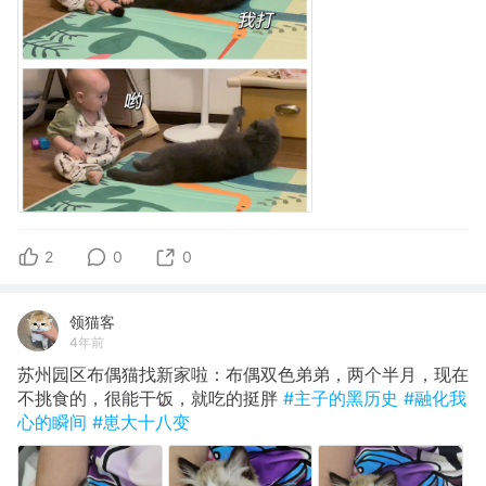
2
0
0
领猫客
4年前
苏州园区布偶猫找新家啦：布偶双色弟弟，两个半月，现在
不挑食的，很能干饭，就吃的挺胖
#主子的黑历史
#融化我
心的瞬间
#崽大十八变