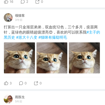
16
2
0
领猫客
3年前
打算出一只金渐层弟弟，双血统12色，三个多月，疫苗两
针，蓝绿色的眼睛超级漂亮😍，喜欢的可以联系我
#主子的
黑历史
#崽大十八变
#猫咪有撮聪明毛
3
0
0
雨医生
5年前