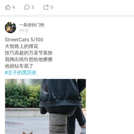
4
3
0
一条按快门狗
3年前
StreetCats 5/100
大智路上的狸花
技巧高超的万圣节装扮
我掏出纸巾想给他擦擦
他就钻车底了
#主子的黑历史