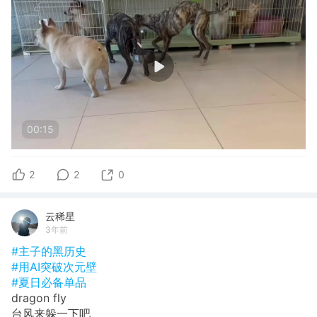
00:15
2
2
0
云稀星
3年前
#主子的黑历史
#用AI突破次元壁
#夏日必备单品
dragon fly
台风来躲一下吧