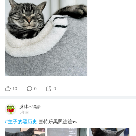
10
0
0
脉脉不得語
5年前
#主子的黑历史
喜特乐黑照连连👀