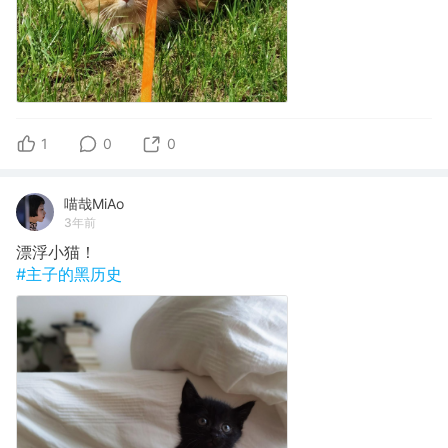
1
0
0
喵哉MiAo
3年前
漂浮小猫！
#主子的黑历史