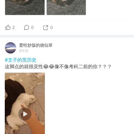
2
0
0
爱吃炒饭的烧仙草
5年前
#主子的黑历史
这脚点的就很灵性😂😂像不像考科二前的你？？？