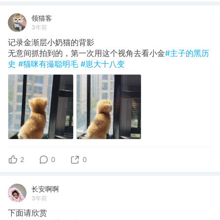
领猫客
3年前
记录金渐层小奶猫的背影
无意间抓拍到的，第一次用这个视角去看小金
#主子的黑历
史
#猫咪有撮聪明毛
#崽大十八变
2
0
0
长安啊啊
3年前
下面请欣赏