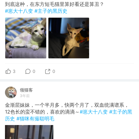
到底这种，在东方短毛猫里算好看还是算丑？
#崽大十八变
#主子的黑历史
3
0
0
领猫客
3年前
金渐层妹妹，一个半月多，快两个月了，双血统满谱系，
12色长的蛮不错的，喜欢的滴滴～
#崽大十八变
#主子的黑
历史
#猫咪有撮聪明毛