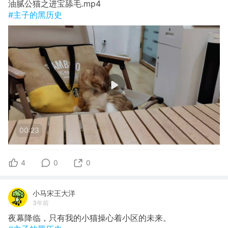
油腻公猫之进宝舔毛.mp4
#主子的黑历史
00:23
4
0
0
小马宋王大洋
3年前
夜幕降临，只有我的小猫操心着小区的未来。