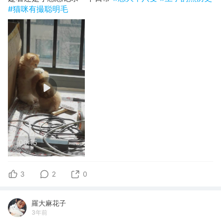
#猫咪有撮聪明毛
00:15
3
2
0
羅大麻花子
3年前