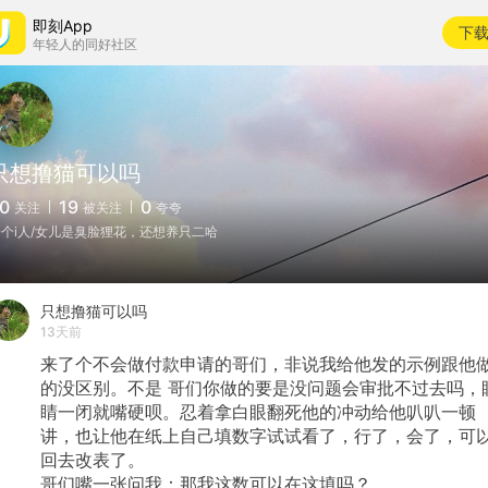
即刻App
下
年轻人的同好社区
只想撸猫可以吗
0
19
0
关注
被关注
夸夸
一个i人/女儿是臭脸狸花，还想养只二哈
只想撸猫可以吗
13天前
来了个不会做付款申请的哥们，非说我给他发的示例跟他
的没区别。不是
哥们你做的要是没问题会审批不过去吗，
睛一闭就嘴硬呗。忍着拿白眼翻死他的冲动给他叭叭一顿
讲，也让他在纸上自己填数字试试看了，行了，会了，可
回去改表了。
哥们嘴一张问我：那我这数可以在这填吗？