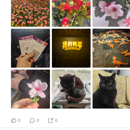
0
0
0