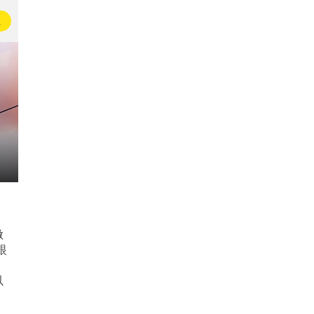
载
做
眼
以