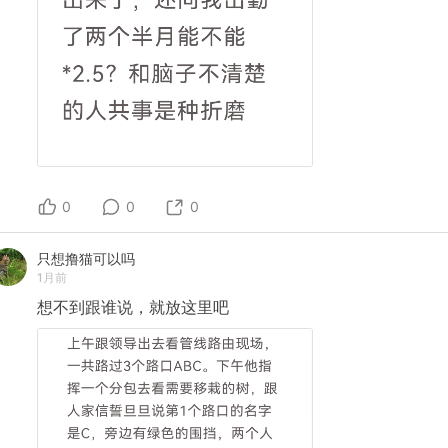
0
0
0
只想撸猫可以吗
1月前
想不到跟谁说，就放这里吧