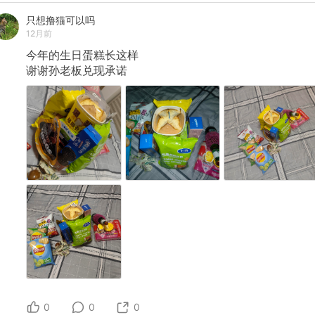
只想撸猫可以吗
12月前
今年的生日蛋糕长这样
谢谢孙老板兑现承诺
0
0
0