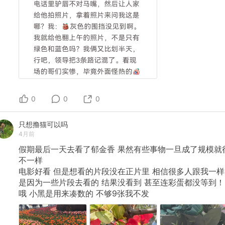
0
0
0
只想撸猫可以吗
4月前
假期最后一天去看了郁金香
果然有些事物一旦成了规模就
不一样
电影好看
但是想看的片段没在正片里
相信很多人跟我一样
是因为一些片段去看的
结果没看到
甚至连彩蛋都没等到！
哦
小黑是用来凑数的
不够9张我不发