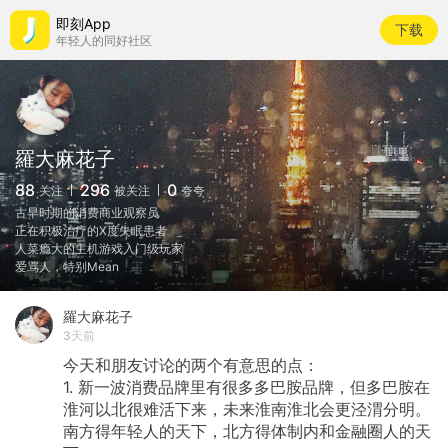
即刻App
下载
年轻人的同好社区
羅大麻花子
88
296
0
关注
被关注
夸夸
古早时期的消费商业观察员
正在积极治疗的X度失眠患者
人菜瘾大的主机游戏入门级玩家
爱骂人，特别Mean
羅大麻花子
3天前
今天和朋友讨论的两个有意思的点：
1.
新一波消费品牌里有很多多巴胺品牌，但多巴胺在
淮河以北很难活下来，未来淮南淮北会更泾渭分明。
南方得年轻人的天下，北方得体制内和金融圈人的天