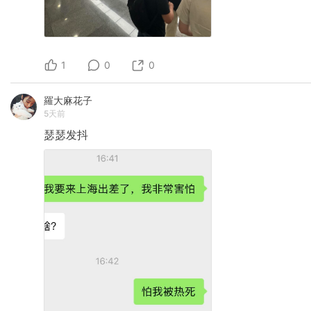
1
0
0
羅大麻花子
5天前
瑟瑟发抖