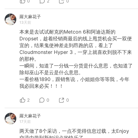
0
2
0
羅大麻花子
13天前
本来是去试试耐克的Metcon
6和阿迪达斯的
Dropset，趁着经销商最后的线上甩货机会买一双便
宜的，结果鬼使神差走到昂跑的店，看上了
Cloudmonster
Hyper
3，一穿上就喜欢到脱不下来
的那种。
一瞬间，知道了一分钱一分货是什么意思，也知道了
除却巫山不是云是什么意思。
一看价格1890，跟销售说，小姐姐你等等我，今年
我必回来必买！！！
2
0
0
羅大麻花子
17天前
两天做了8个采访，一点不觉得信息过载，太Enjoy
交流中学到新知识点的快乐了。