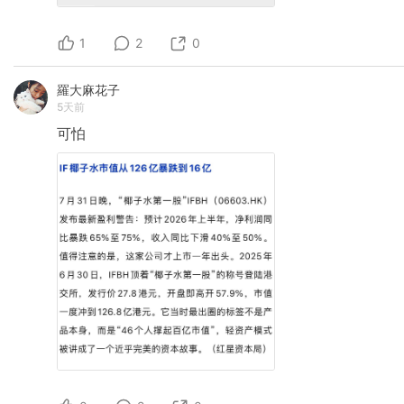
1
2
0
羅大麻花子
5天前
可怕