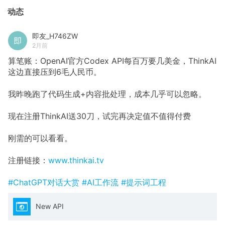
动态
即友_H746ZW
2月前
算笔账：OpenAI官方Codex API每百万要几美金，ThinkAI
这边直接压到6毛人民币。
我昨晚跑了代码生成+内容批处理，成本几乎可以忽略。
现在注册ThinkAI送30刀，试完再决定值不值得付费
刚需的可以看看。
注册链接：
www.thinkai.tv
#ChatGPT对话大赏
#AI工作流
#提示词工程
New API