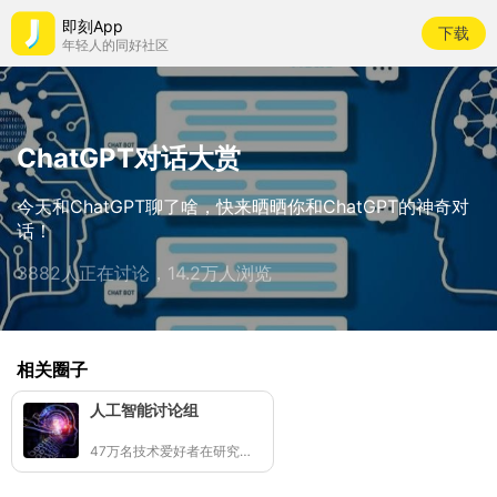
即刻App
下载
年轻人的同好社区
ChatGPT对话大赏
今天和ChatGPT聊了啥，快来晒晒你和ChatGPT的神奇对
话！
3882人正在讨论，14.2万人浏览
相关圈子
人工智能讨论组
47万名技术爱好者在研究人工智能or“智障”