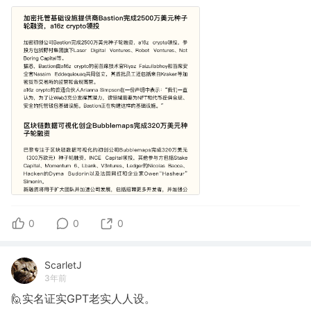
0
0
0
ScarletJ
3年前
🙋实名证实GPT老实人人设。