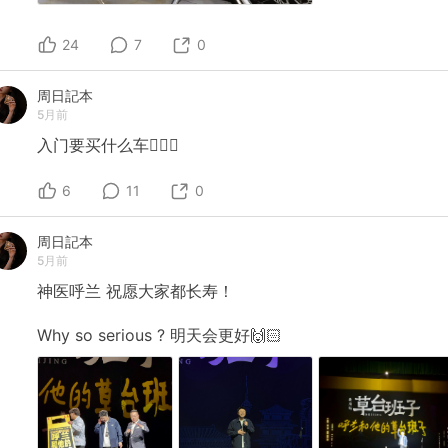
24
7
0
周日記本
5月前
入门要买什么车🙋🏻‍♀️
6
11
0
周日記本
5月前
神医呼兰
祝愿大家都长寿！
Why
so
serious
?
明天会更好🙌🏻