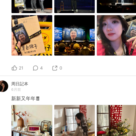
21
4
0
周日記本
6月前
新新又年年🧧