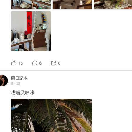
16
6
0
周日記本
8月前
喵喵又咪咪