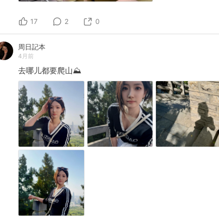
17
2
0
周日記本
4月前
去哪儿都要爬山⛰️