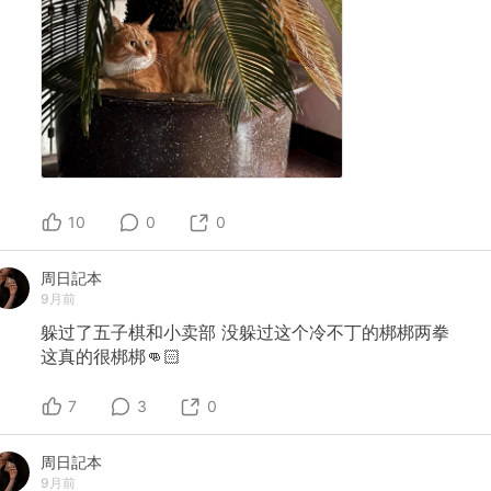
10
0
0
周日記本
9月前
躲过了五子棋和小卖部
没躲过这个冷不丁的梆梆两拳
这真的很梆梆👊🏻
7
3
0
周日記本
9月前