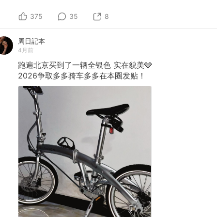
375
35
8
周日記本
4月前
跑遍北京买到了一辆全银色
实在貌美🩶
2026争取多多骑车多多在本圈发贴！