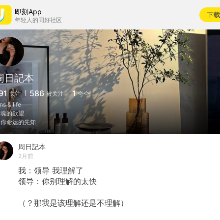
即刻App
下
年轻人的同好社区
周日記本
91
586
1
关注
被关注
夸夸
ns & life
灵魂的欲望
是你命运的先知
周日記本
2月前
我：领导
我理解了
领导：你别理解的太快
（？那我是该理解还是不理解）