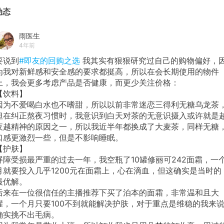
动态
雨医生
4年前
要说到
#即友的回购之选
我其实有狠狠研究过自己的购物偏好，
为我对新鲜感和安全感的要求都挺高，所以在会长期使用的物件
上，我会更多考虑产品是否健康，而更少关注价格：
【饮料】
因为不爱喝白水也不嗜甜，所以以前非常迷恋三得利无糖乌龙茶
但在纠正熬夜习惯时，我意识到白天对茶的无意识摄入或许就是
夜越精神的原因之一，所以我近半年都换成了大麦茶，同样无糖
口感更激烈一些，但是不影响睡眠。
【护肤】
屏障受损最严重的过去一年，我空瓶了10罐修丽可242面霜，一
月就要投入几乎1200元在面霜上，心在滴血，但这确实是当时的
最优解。
后来在一位很信任的主播推荐下买了泊本的面霜，非常温和且大
罐，一个月只要100不到就能解决护肤，对于重点是维稳的我来
确实挑不出毛病。