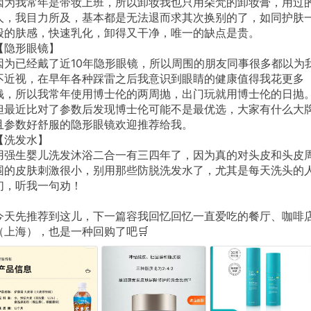
因为我常年是带妆上班，所以卸妆我也只用朵梵的卸妆膏，用过
人，我目力所及，基本都是无法退而求其次换别的了，如同护肤
般的肤感，快速乳化，卸得又干净，唯一的缺点是贵。
【隐形眼镜】
因为已经戴了近10年隐形眼镜，所以周围的朋友同事很多都以为
不近视，在早年各种踩雷之后我意识到眼睛的健康值得我花更多
钱，所以我常年使用博士伦的两周抛，出门玩就用博士伦的日抛
但最近比对了参数后发现博士伦可能不是最优选，大家有什么大
且参数好舒服的隐形眼镜欢迎推荐给我。
【洗发水】
用强生婴儿洗发沐浴二合一有三四年了，因为真的对头皮和头皮
围的皮肤刺激很小，别用那些防脱洗发水了，尤其是每天洗头的
们，听我一句劝！
今天先推荐到这儿，下一篇容我回忆回忆一直爱吃的餐厅、咖啡
（上海），也是一种回购了吧🛒