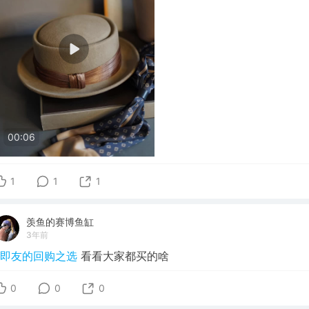
00:06
1
1
1
羡鱼的赛博鱼缸
3年前
#即友的回购之选
看看大家都买的啥
0
0
0