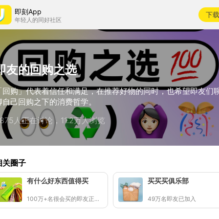
即刻App
下
年轻人的同好社区
即友的回购之选
「回购」代表着信任和满足，在推荐好物的同时，也希望即友们
聊自己回购之下的消费哲学。
6875人正在讨论，11.2万人浏览
相关圈子
有什么好东西值得买
买买买俱乐部
100万+名很会买的即友正在分享好东西🛒✨
49万名即友已加入