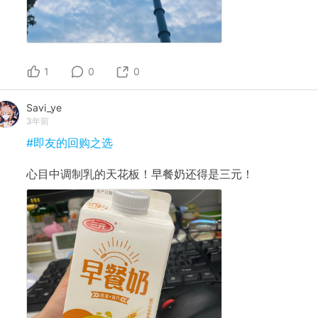
1
0
0
Savi_ye
3年前
#即友的回购之选
心目中调制乳的天花板！早餐奶还得是三元！