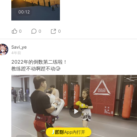
00:12
0
0
0
Savi_ye
4年前
2022年的倒数第二练啦！
教练蹬不动啊蹬不动🥲
App内打开