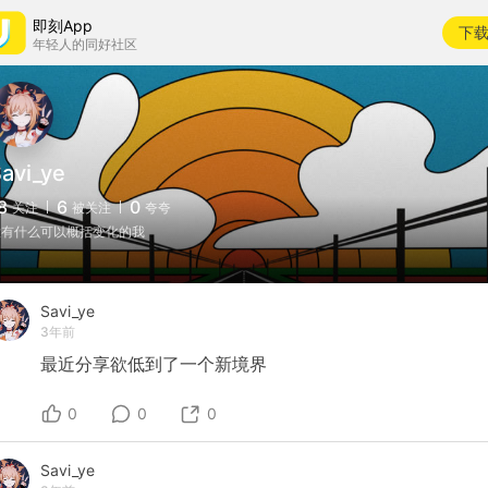
即刻App
下
年轻人的同好社区
avi_ye
8
6
0
关注
被关注
夸夸
没有什么可以概括变化的我
Savi_ye
3年前
最近分享欲低到了一个新境界
0
0
0
Savi_ye