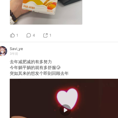
1
4
1
Savi_ye
3年前
去年减肥减的有多努力
今年躺平躺的就有多舒服🥲
突如其来的想发个即刻回顾去年