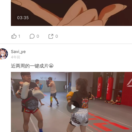
03:35
1
0
0
Savi_ye
4年前
近两周的一键成片😬