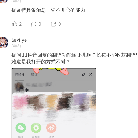
3年前
提瓦特具备治愈一切不开心的能力
2
0
0
Savi_ye
3年前
提问🙋‍♀️抖音回复的翻译功能搁哪儿啊？长按不能收获翻译
难道是我打开的方式不对？