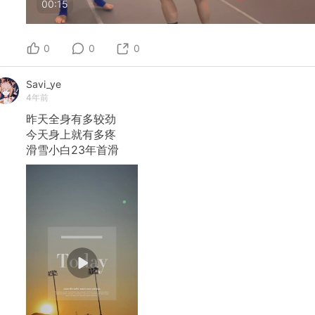
00:15
0
0
0
Savi_ye
4年前
昨天全身有多较劲
今天身上就有多疼
滑雪小白23年首滑