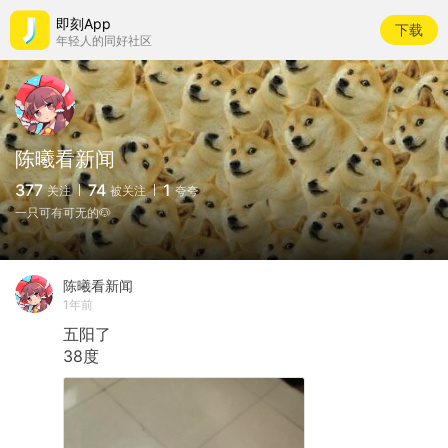
即刻App
下载
年轻人的同好社区
陈曦看新闻
377
74
1
关注
被关注
夸夸
一只可有可无的🐶
陈曦看新闻
1年前
五阳了
38度