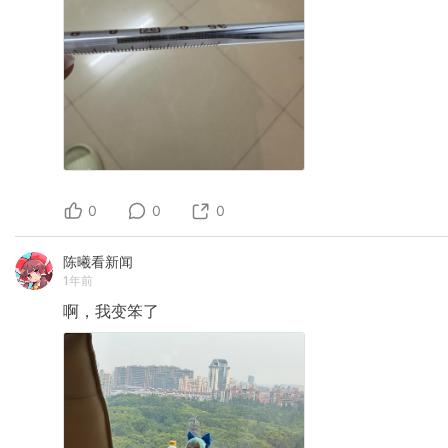
0
0
0
陈曦看新闻
1年前
啊，我变笨了