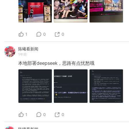
1
0
0
陈曦看新闻
1年前
本地部署deepseek，思路有点忧愁哦
1
0
0