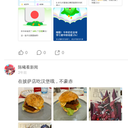
0
0
0
陈曦看新闻
2年前
在披萨店吃汉堡哦，不豪赤