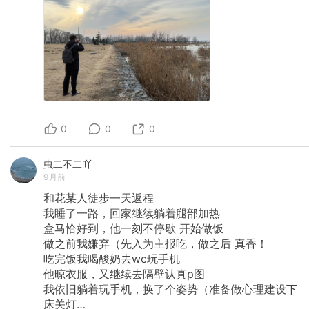
0
0
0
虫二不二吖
9月前
和花某人徒步一天返程
我睡了一路，回家继续躺着腿部加热
盒马恰好到，他一刻不停歇
开始做饭
做之前我嫌弃（先入为主报吃，做之后
真香！
吃完饭我喝酸奶去wc玩手机
他晾衣服，又继续去隔壁认真p图
我依旧躺着玩手机，换了个姿势（准备做心理建设下
床关灯…