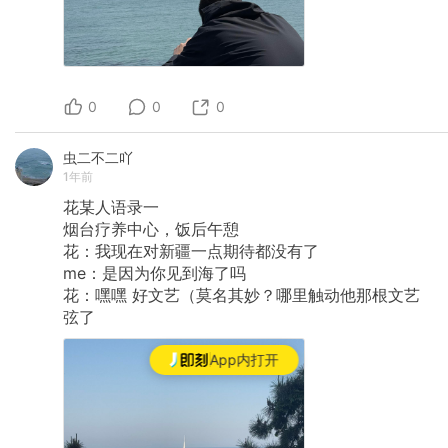
0
0
0
虫二不二吖
1年前
花某人语录一
烟台疗养中心，饭后午憩
花：我现在对新疆一点期待都没有了
me：是因为你见到海了吗
花：嘿嘿
好文艺（莫名其妙？哪里触动他那根文艺
弦了
App内打开