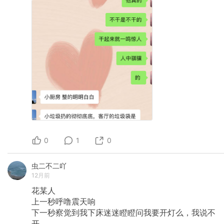
0
1
0
虫二不二吖
12月前
花某人
上一秒呼噜震天响
下一秒察觉到我下床迷迷瞪瞪问我要开灯么，我说不
开