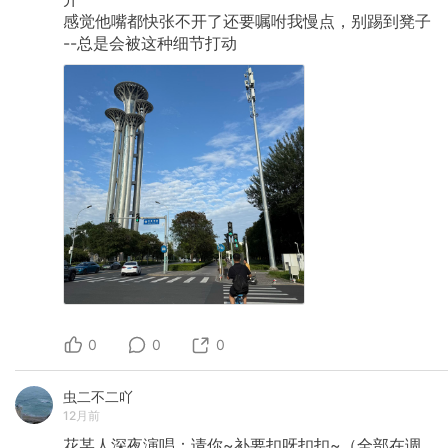
感觉他嘴都快张不开了还要嘱咐我慢点，别踢到凳子
--总是会被这种细节打动
0
0
0
虫二不二吖
12月前
花某人深夜演唱：请你~补要扣呀扣扣~（全部在调