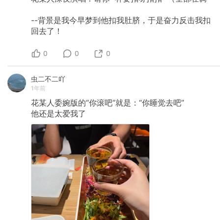
--背景是我今早梦到他扣我肚脐，于是奋力反击我扣
回去了！
0
0
0
虫二不二吖
1年前
花某人委婉版的“你滚吧”就是：“你睡觉去吧”
他还是太爱我了