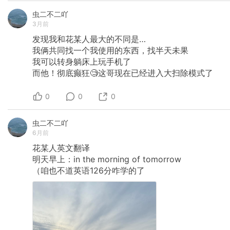
虫二不二吖
3月前
发现我和花某人最大的不同是…
我俩共同找一个我使用的东西，找半天未果
我可以转身躺床上玩手机了
而他！彻底癫狂🧐这哥现在已经进入大扫除模式了
0
0
0
虫二不二吖
6月前
花某人英文翻译
明天早上：in
the
morning
of
tomorrow
（咱也不道英语126分咋学的了