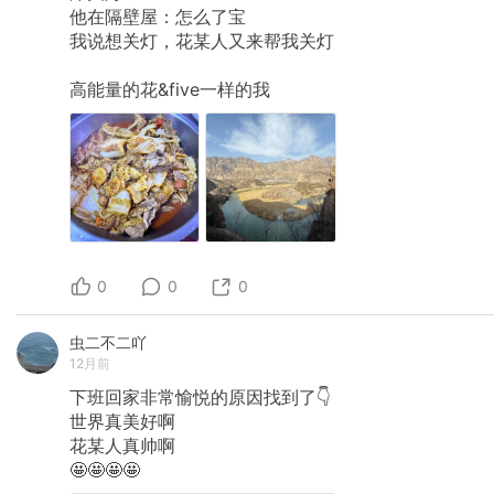
他在隔壁屋：怎么了宝
我说想关灯，花某人又来帮我关灯
高能量的花&five一样的我
0
0
0
虫二不二吖
12月前
下班回家非常愉悦的原因找到了👇
世界真美好啊
花某人真帅啊
🤩🤩🤩🤩