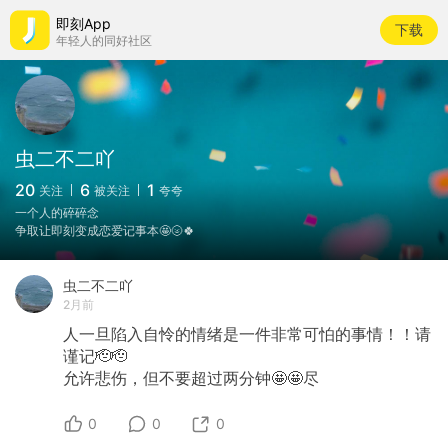
即刻App
下载
年轻人的同好社区
虫二不二吖
20
6
1
关注
被关注
夸夸
一个人的碎碎念
争取让即刻变成恋爱记事本🤩🌝🍀
虫二不二吖
2月前
人一旦陷入自怜的情绪是一件非常可怕的事情！！请
谨记🫡🫡
允许悲伤，但不要超过两分钟🤩🤩尽
0
0
0