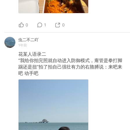
0
1
0
虫二不二吖
1年前
花某人语录二
“我给你拍完照就自动进入防御模式，甭管是拳打脚
踢还是扭”拍了拍自己强壮有力的右胳膊说：来吧来
吧
动手吧