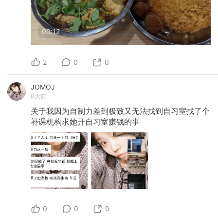
00:12
2
0
0
JOMOJ
8天前
关于我因为自制力差到极致又无法找到自习室找了个
补课机构求她开自习室赚钱的事
0
0
0