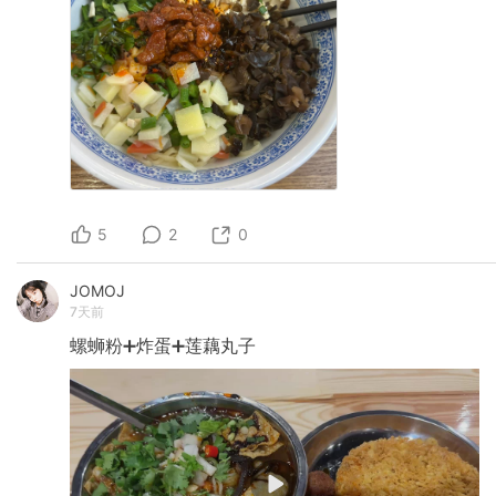
5
2
0
JOMOJ
7天前
螺蛳粉➕炸蛋➕莲藕丸子