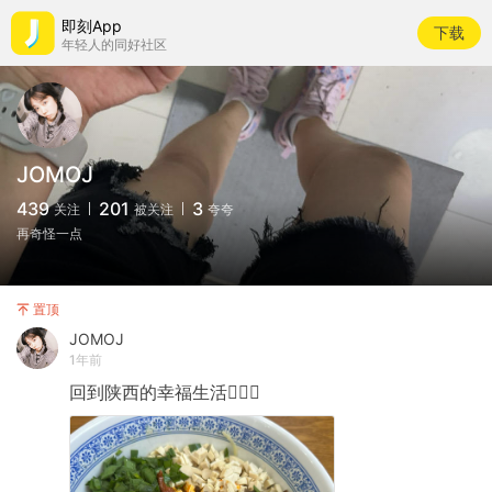
即刻App
下载
年轻人的同好社区
JOMOJ
439
201
3
关注
被关注
夸夸
再奇怪一点
置顶
JOMOJ
1年前
回到陕西的幸福生活🙋🏻‍♀️