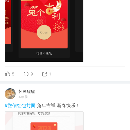
5
9
1
怀民醒醒
4年前
#微信红包封面
兔年吉祥 新春快乐！