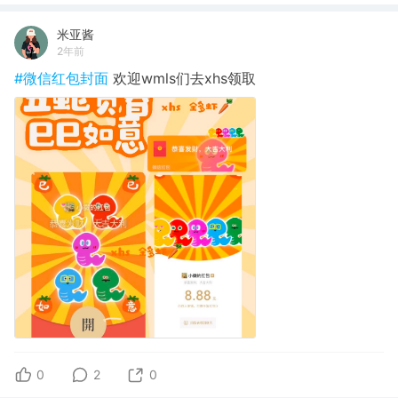
米亚酱
2年前
#微信红包封面
欢迎wmls们去xhs领取
0
2
0