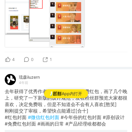
4
0
1
琉森iluzern
4年前
去年获得了优秀作者，得到了一万个免费红包，画了几个晚
App内打开
上，研究了一下新版的设计规范，发在粉丝群预览大家都很
喜欢，决定免费啦，但是不知道会不会有人喜欢[憨笑]
刚刚提交了审核，希望快点能通过[合十]
#红包封面
#微信红包封面
#今年份的红包封面 #原创设计
#免费红包封面 #画画的日常 #产品经理啥都都会