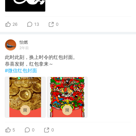
26
13
0
怡燃
2年前
此时此刻，换上时令的红包封面。
恭喜发财，红包拿来～
#微信红包封面
5
0
0