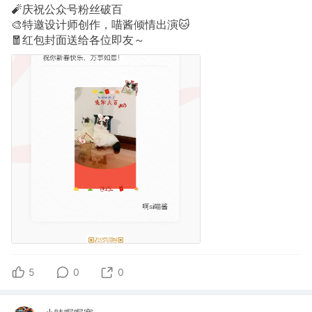
🧨庆祝公众号粉丝破百
🎨特邀设计师创作，喵酱倾情出演🐱
🧧红包封面送给各位即友～
5
0
0