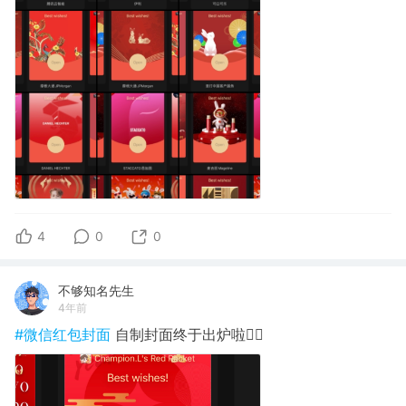
4
0
0
不够知名先生
4年前
#微信红包封面
自制封面终于出炉啦✌🏻