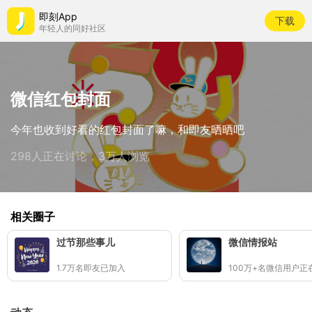
即刻App
下载
年轻人的同好社区
微信红包封面
今年也收到好看的红包封面了嘛，和即友晒晒吧
298人正在讨论，3万人浏览
相关圈子
过节那些事儿
微信情报站
1.7万名即友已加入