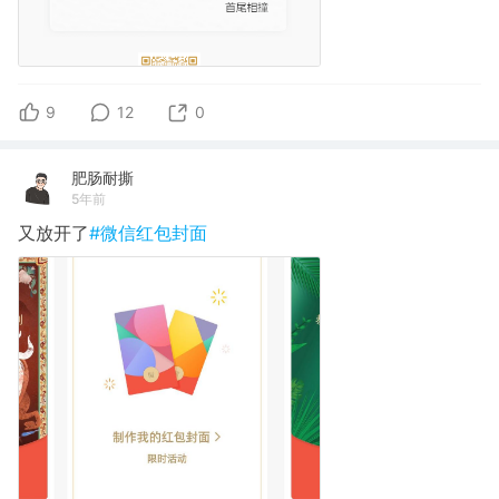
9
12
0
肥肠耐撕
5年前
又放开了
#微信红包封面