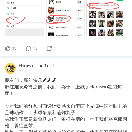
15
13
1
Haruwin_unofficial
2年前
朋友们，新年快乐🧨🧨🧨
赶在难忘今宵之前，我们（终于）上线了Haruwin红包封
面！
今年我们的红包封面设计灵感来自于两个充满中国年味儿的
足球动作——头球争顶和油炸丸子。
头球争顶寓意着鱼跃龙门，象征在新的一年里我们将克服困
难，勇往直前。
油炸丸子，则是春节餐桌上的必备美食，代表着家庭团聚和