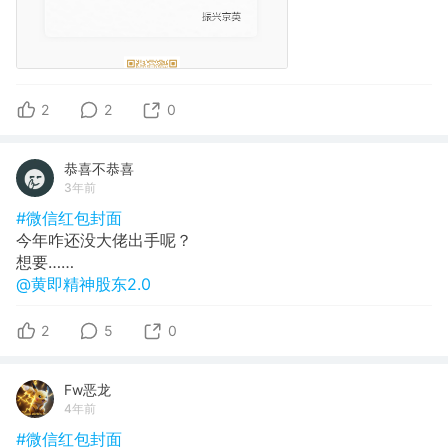
2
2
0
恭喜不恭喜
3年前
#微信红包封面
今年咋还没大佬出手呢？
想要……
@黄即精神股东2.0
2
5
0
Fw恶龙
4年前
#微信红包封面