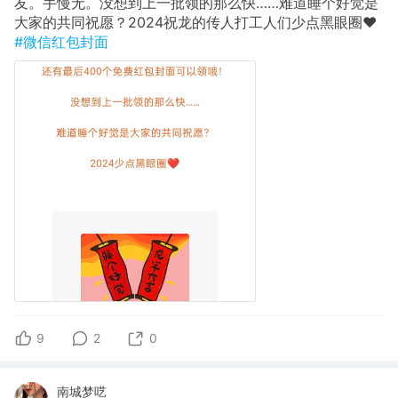
友。手慢无。没想到上一批领的那么快……难道睡个好觉是
大家的共同祝愿？2024祝龙的传人打工人们少点黑眼圈❤
#微信红包封面
9
2
0
南城梦呓