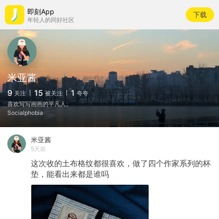
即刻App
下载
年轻人的同好社区
米亚酱
9
15
1
关注
被关注
夸夸
喜欢写写画画的平凡人。
Socialphobia
米亚酱
5天前
这次收的土布格纹都很喜欢，做了四个作家系列的杯
垫，能看出来都是谁吗