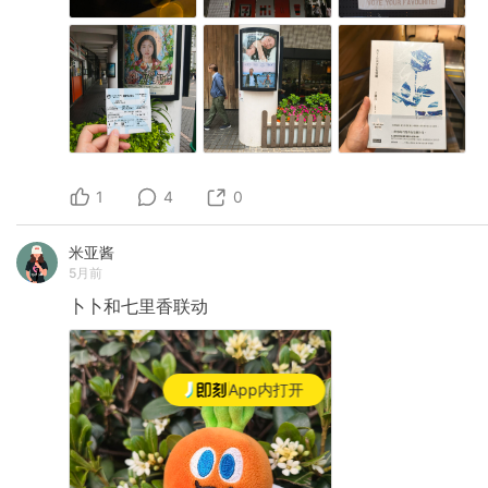
1
4
0
米亚酱
5月前
卜卜和七里香联动
App内打开