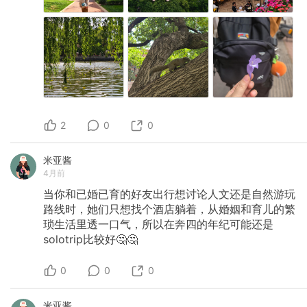
2
0
0
米亚酱
4月前
当你和已婚已育的好友出行想讨论人文还是自然游玩
路线时，她们只想找个酒店躺着，从婚姻和育儿的繁
琐生活里透一口气，所以在奔四的年纪可能还是
solotrip比较好🤔🤔
0
0
0
米亚酱