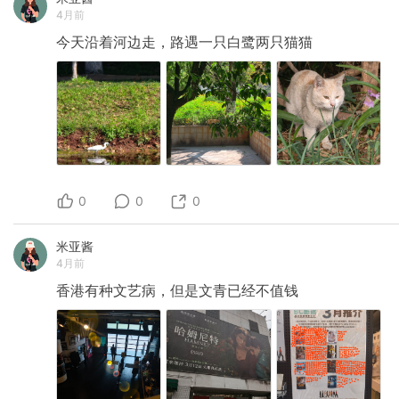
4月前
今天沿着河边走，路遇一只白鹭两只猫猫
0
0
0
米亚酱
4月前
香港有种文艺病，但是文青已经不值钱