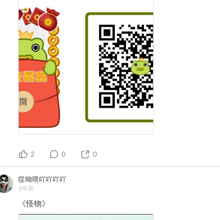
2
0
0
哎呦喂吖吖吖吖
3年前
《怪物》