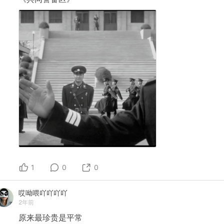
1
0
0
哎呦喂吖吖吖吖
2年前
原来最珍贵是平常