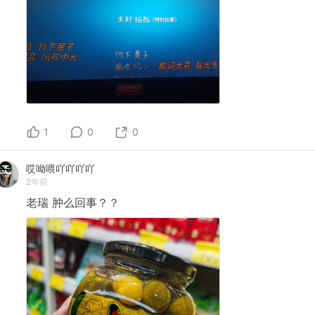
1
0
0
哎呦喂吖吖吖吖
2年前
老瑞
肿么回事？？