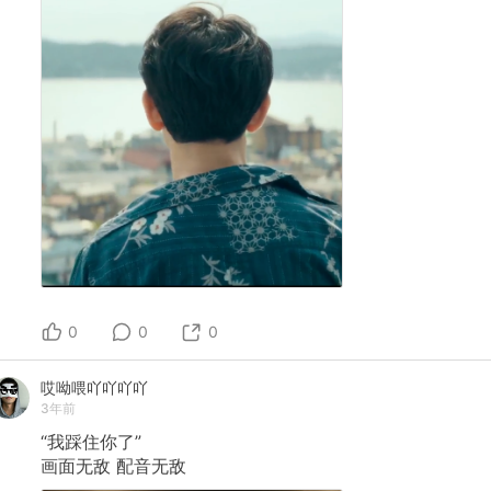
0
0
0
哎呦喂吖吖吖吖
3年前
“我踩住你了”
画面无敌
配音无敌