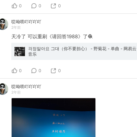
0
0
0
哎呦喂吖吖吖吖
2年前
天冷了
可以重刷《请回答1988》了🧶
걱정말아요 그대（你不要担心） - 野菊花 - 单曲 - 网易云
音乐
0
0
0
哎呦喂吖吖吖吖
2年前