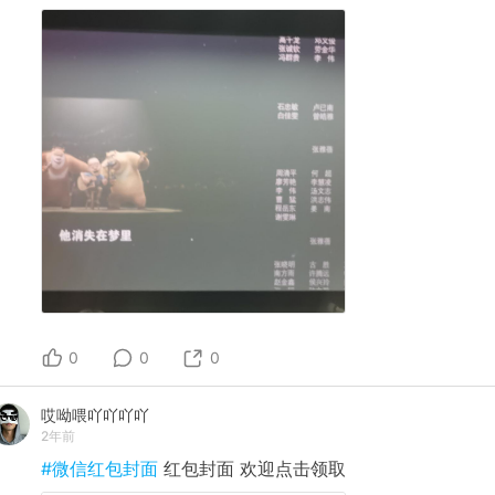
0
0
0
哎呦喂吖吖吖吖
2年前
#微信红包封面
红包封面 欢迎点击领取