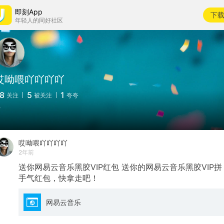
即刻App
下
年轻人的同好社区
哎呦喂吖吖吖吖
8
5
1
关注
被关注
夸夸

哎呦喂吖吖吖吖
2年前
送你网易云音乐黑胶VIP红包
送你的网易云音乐黑胶VIP拼
手气红包，快拿走吧！
网易云音乐