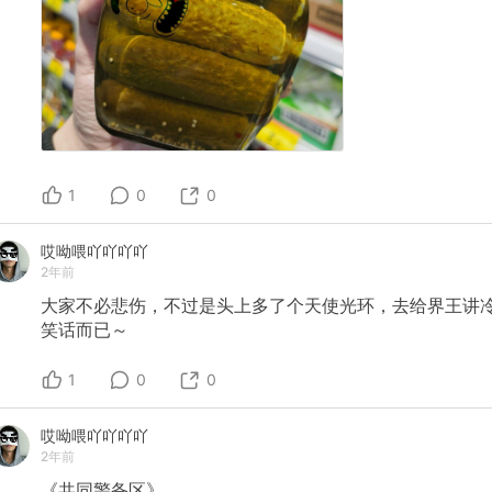
1
0
0
哎呦喂吖吖吖吖
2年前
大家不必悲伤，不过是头上多了个天使光环，去给界王讲
笑话而已～
1
0
0
哎呦喂吖吖吖吖
2年前
《共同警备区》