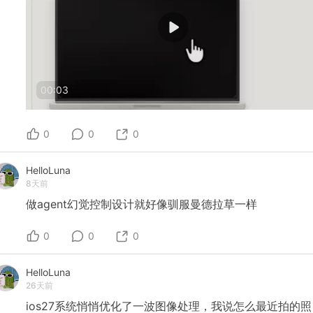
00:03
0
0
0
HelloLuna
8天前
做agent幻觉控制设计就好像驯服曼德拉草一样
0
0
0
HelloLuna
26天前
ios27系统悄悄优化了一波图像处理，我说怎么最近拍的照