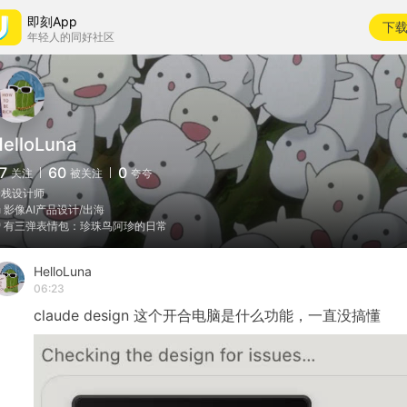
即刻App
下
年轻人的同好社区
elloLuna
7
60
0
关注
被关注
夸夸
全栈设计师
 影像AI产品设计/出海
 有三弹表情包：珍珠鸟阿珍的日常
HelloLuna
06:23
claude
design
这个开合电脑是什么功能，一直没搞懂