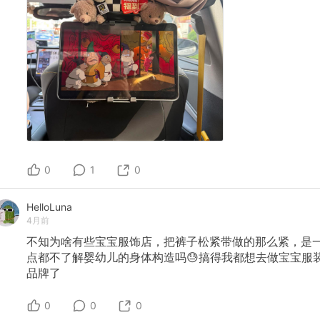
0
1
0
HelloLuna
4月前
不知为啥有些宝宝服饰店，把裤子松紧带做的那么紧，是
点都不了解婴幼儿的身体构造吗😓搞得我都想去做宝宝服
品牌了
0
0
0