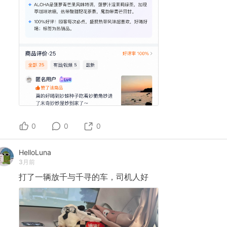
0
0
0
HelloLuna
3月前
打了一辆放千与千寻的车，司机人好