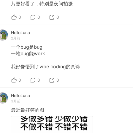
片更好看了，特别是夜间拍摄
0
0
0
HelloLuna
2月前
一个bug是bug
一堆bug能work
我好像悟到了vibe
coding的真谛
0
0
0
HelloLuna
3月前
最近最好笑的图