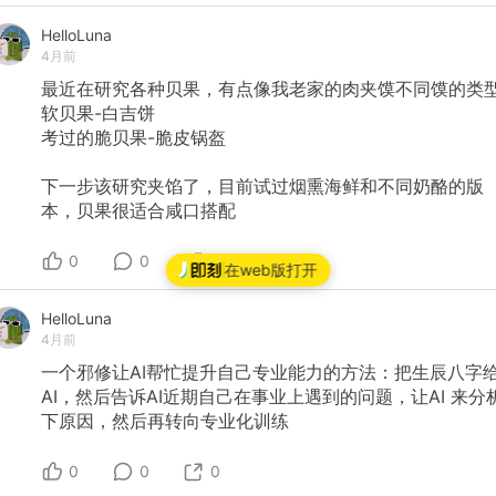
HelloLuna
4月前
最近在研究各种贝果，有点像我老家的肉夹馍不同馍的类
软贝果-白吉饼
考过的脆贝果-脆皮锅盔
下一步该研究夹馅了，目前试过烟熏海鲜和不同奶酪的版
本，贝果很适合咸口搭配
0
0
0
在web版打开
HelloLuna
4月前
一个邪修让AI帮忙提升自己专业能力的方法：把生辰八字
AI，然后告诉AI近期自己在事业上遇到的问题，让AI
来分
下原因，然后再转向专业化训练
0
0
0